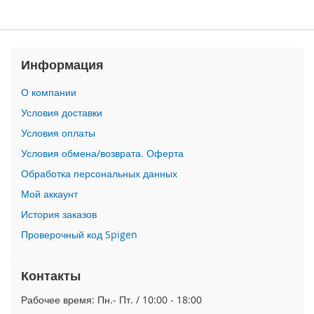
n
i
i
Информация
P
h
О компании
o
n
Условия доставки
e
Условия оплаты
1
2
Условия обмена/возврата. Оферта
P
r
Обработка персональных данных
o
Мой аккаунт
M
a
История заказов
x
Проверочный код Spigen
i
P
Контакты
h
o
Рабочее время: Пн.- Пт. / 10:00 - 18:00
n