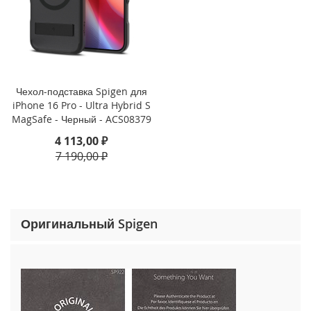
o
n
e
1
5
P
r
Чехол-подставка Spigen для
o
iPhone 16 Pro - Ultra Hybrid S
M
MagSafe - Черный - ACS08379
a
x
4 113,00 ₽
7 190,00 ₽
i
P
h
o
n
Оригинальный Spigen
e
1
5
P
r
o