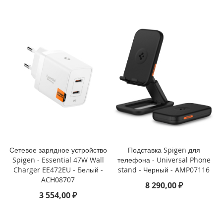
i
P
h
o
n
e
1
3
P
r
o
M
a
x
Сетевое зарядное устройство
Подставка Spigen для
Spigen - Essential 47W Wall
телефона - Universal Phone
i
P
Charger EE472EU - Белый -
stand - Черный - AMP07116
h
ACH08707
8 290,00 ₽
o
3 554,00 ₽
n
e
1