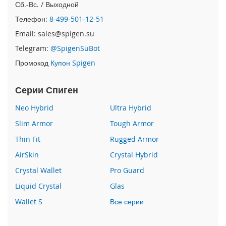
Сб.-Вс. / Выходной
e
1
Телефон:
8-499-501-12-51
2
/
Email: sales@spigen.su
i
Telegram:
@SpigenSuBot
P
h
Промокод
Купон Spigen
o
n
Серии Спиген
e
1
Neo Hybrid
Ultra Hybrid
2
P
Slim Armor
Tough Armor
r
o
Thin Fit
Rugged Armor
AirSkin
Crystal Hybrid
i
P
Crystal Wallet
Pro Guard
h
Liquid Crystal
Glas
o
n
Wallet S
Все серии
e
1
2