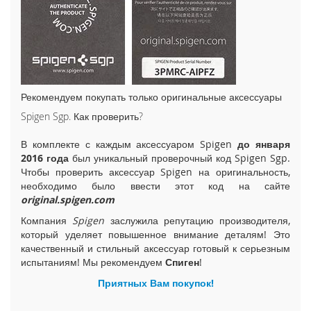
i
P
h
o
n
e
1
Рекомендуем покупать только оригинальные аксессуары
5
Spigen Sgp. Как проверить?
P
l
u
В комплекте с каждым аксессуаром Spigen
до января
s
2016 года
был уникальный проверочный код Spigen Sgp.
Чтобы проверить аксессуар Spigen на оригинальность,
i
необходимо было ввести этот код на сайте
P
original.spigen.com
h
Компания
Spigen
заслужила репутацию производителя,
o
который уделяет повышенное внимание деталям! Это
n
качественный и стильный аксессуар готовый к серьезным
e
испытаниям! Мы рекомендуем
Спиген
!
1
5
Приятных Вам покупок!
i