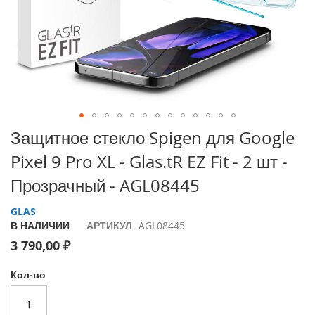
i
P
h
o
n
e
1
7
P
Перейти
Защитное стекло Spigen для Google
r
к
o
Pixel 9 Pro XL - Glas.tR EZ Fit - 2 шт -
началу
галереи
i
Прозрачный - AGL08445
изображений
P
h
GLAS
o
В НАЛИЧИИ
АРТИКУЛ
AGL08445
n
3 790,00 ₽
e
A
i
Кол-во
r
i