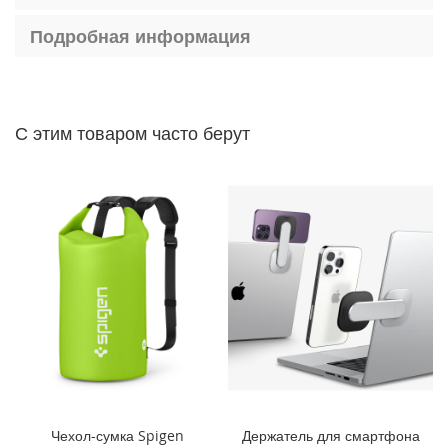
P
h
Подробная информация
o
n
e
1
4
С этим товаром часто берут
P
r
o
M
a
x
i
P
h
o
n
e
1
4
P
Чехол-сумка Spigen
Держатель для смартфона
r