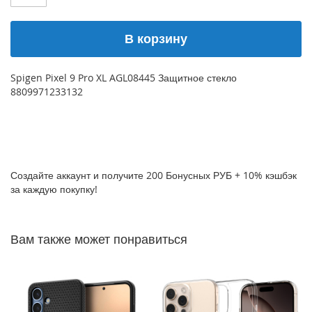
P
h
В корзину
o
n
e
1
Spigen Pixel 9 Pro XL AGL08445 Защитное стекло
7
8809971233132
i
P
h
o
n
Создайте аккаунт и получите 200 Бонусных РУБ + 10% кэшбэк
e
за каждую покупку!
1
6
P
r
Вам также может понравиться
o
M
a
x