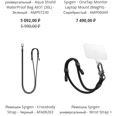
универсальный - Aqua Shield
Spigen - OneTap Monitor
o
WaterProof Bag A631 (30L) -
Laptop Mount (MagFit) -
Зеленый - AMP07230
Серебристый - AMP06049
i
P
5 092,00 ₽
7 490,00 ₽
h
5 990,00 ₽
o
n
e
1
4
P
l
u
s
i
P
h
o
n
e
Ремешок Spigen - Crossbody
Ремешок Spigen
1
Strap - Черный - AFA06263
универсальный - Wrist Strap +
4