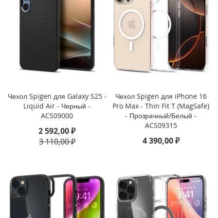
i
P
h
o
n
e
1
6
P
r
o
Чехол Spigen для Galaxy S25 -
Чехол Spigen для iPhone 16
Liquid Air - Черный -
Pro Max - Thin Fit T (MagSafe)
i
ACS09000
- Прозрачный/Белый -
P
ACS09315
2 592,00 ₽
h
4 390,00 ₽
3 110,00 ₽
o
n
e
1
6
P
l
u
s