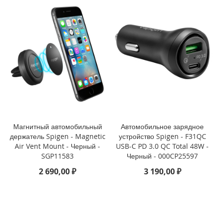
3
P
r
o
i
P
h
o
n
e
1
3
Магнитный автомобильный
Автомобильное зарядное
i
держатель Spigen - Magnetic
устройство Spigen - F31QC
P
Air Vent Mount - Черный -
USB-C PD 3.0 QC Total 48W -
h
SGP11583
Черный - 000CP25597
o
2 690,00 ₽
3 190,00 ₽
n
e
1
3
M
i