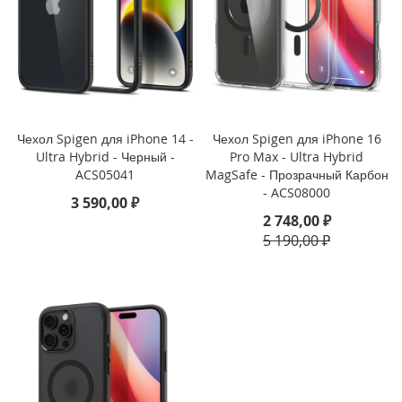
i
P
h
o
n
e
1
Чехол Spigen для iPhone 14 -
Чехол Spigen для iPhone 16
6
Ultra Hybrid - Черный -
Pro Max - Ultra Hybrid
e
ACS05041
MagSafe - Прозрачный Карбон
- ACS08000
3 590,00 ₽
i
2 748,00 ₽
P
h
5 190,00 ₽
o
n
e
1
6
i
P
h