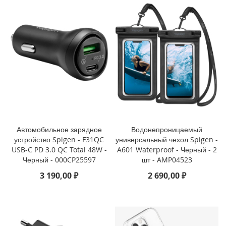
P
h
o
n
e
1
4
P
r
o
M
a
x
Автомобильное зарядное
Водонепроницаемый
i
устройство Spigen - F31QC
универсальный чехол Spigen -
P
USB-C PD 3.0 QC Total 48W -
A601 Waterproof - Черный - 2
h
Черный - 000CP25597
шт - AMP04523
o
3 190,00 ₽
2 690,00 ₽
n
e
1
4
P
r