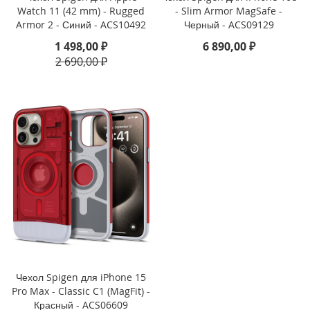
Watch 11 (42 mm) - Rugged
- Slim Armor MagSafe -
i
Armor 2 - Синий - ACS10492
Черный - ACS09129
P
1 498,00 ₽
6 890,00 ₽
h
2 690,00 ₽
o
n
e
1
6
e
i
P
h
o
n
e
1
6
i
Чехол Spigen для iPhone 15
P
Pro Max - Classic C1 (MagFit) -
h
Красный - ACS06609