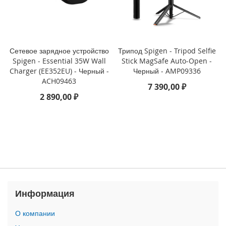
3
P
r
o
Сетевое зарядное устройство
Трипод Spigen - Tripod Selfie
i
Spigen - Essential 35W Wall
Stick MagSafe Auto-Open -
P
Charger (EE352EU) - Черный -
Черный - AMP09336
h
ACH09463
o
7 390,00 ₽
n
2 890,00 ₽
e
1
3
i
P
h
o
n
e
Информация
1
3
О компании
M
i