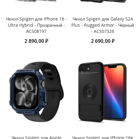
i
P
h
Чехол Spigen для iPhone 16 -
Чехол Spigen для Galaxy S24
o
Ultra Hybrid - Прозрачный -
Plus - Rugged Armor - Черный
n
ACS08197
- ACS07326
e
1
2 890,00 ₽
2 690,00 ₽
6
P
r
o
i
P
h
o
n
e
1
6
P
l
u
Чехол Spigen для Apple
Чехол Spigen для iPhone 16e
s