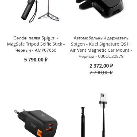
i
P
h
o
n
Селфи палка Spigen -
Автомобильный держатель
e
MagSafe Tripod Selfie Stick -
Spigen - Kuel Signature QS11
1
Черный - AMP07656
Air Vent Magnetic Car Mount -
3
Черный - 000CG20879
P
5 790,00 ₽
r
2 372,00 ₽
o
2 790,00 ₽
M
a
x
i
P
h
o
n
e
1