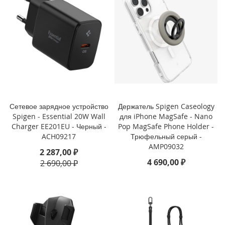
o
i
P
h
o
n
e
1
4
P
Сетевое зарядное устройство
Держатель Spigen Caseology
l
Spigen - Essential 20W Wall
для iPhone MagSafe - Nano
u
Charger EE201EU - Черный -
Pop MagSafe Phone Holder -
s
ACH09217
Трюфельный серый -
AMP09032
2 287,00 ₽
i
4 690,00 ₽
P
2 690,00 ₽
h
o
n
e
1
4