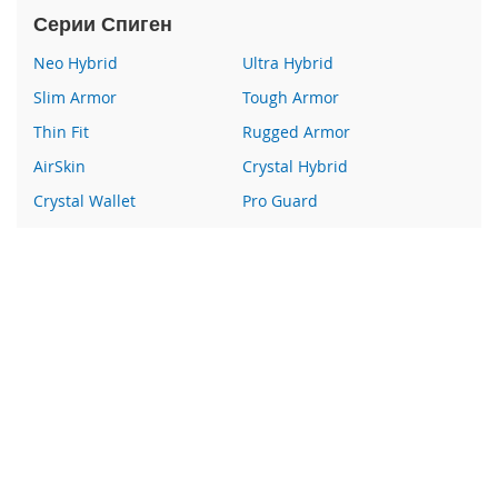
e
Серии Спиген
1
2
Neo Hybrid
Ultra Hybrid
/
i
Slim Armor
Tough Armor
P
Thin Fit
Rugged Armor
h
o
AirSkin
Crystal Hybrid
n
e
Crystal Wallet
Pro Guard
1
Liquid Crystal
Glas
2
P
Wallet S
Все серии
r
o
Наши преимущества
i
100% оригинальный Spigen
P
h
Гарантия качества
o
Более 400 пунктов выдачи заказов
n
e
Курьерская доставка по России
1
2
Высочайшее качество обслуживания