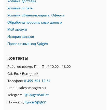
Условия доставки
n
Условия оплаты
i
Условия обмена/возврата. Оферта
i
Обработка персональных данных
P
h
Мой аккаунт
o
История заказов
n
e
Проверочный код Spigen
1
2
P
Контакты
r
o
Рабочее время: Пн.- Пт. / 10:00 - 18:00
M
Сб.-Вс. / Выходной
a
x
Телефон:
8-499-501-12-51
Email: sales@spigen.su
i
P
Telegram:
@SpigenSuBot
h
Промокод
Купон Spigen
o
n