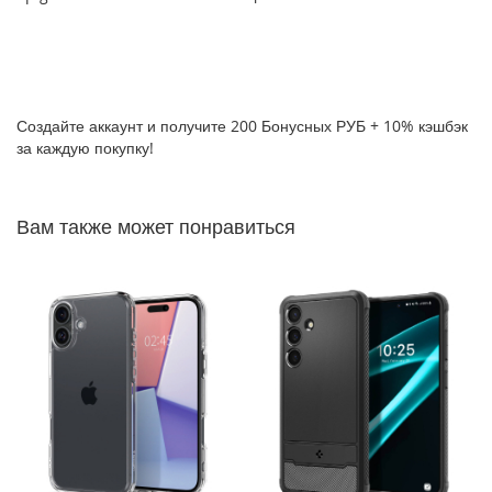
P
h
o
n
e
1
Создайте аккаунт и получите 200 Бонусных РУБ + 10% кэшбэк
7
за каждую покупку!
i
P
Вам также может понравиться
h
o
n
e
1
6
P
r
o
M
a
x