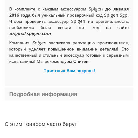
i
В комплекте с каждым аксессуаром Spigen
до января
P
2016 года
был уникальный проверочный код Spigen Sgp.
h
Чтобы проверить аксессуар Spigen на оригинальность,
o
необходимо было ввести этот код на сайте
n
original.spigen.com
e
1
Компания
Spigen
заслужила репутацию производителя,
5
который уделяет повышенное внимание деталям! Это
P
качественный и стильный аксессуар готовый к серьезным
l
испытаниям! Мы рекомендуем
Спиген
!
u
s
Приятных Вам покупок!
i
P
Подробная информация
h
o
n
e
1
5
С этим товаром часто берут
i