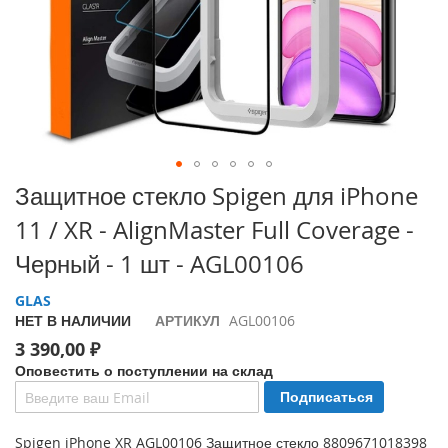
i
P
h
o
n
e
1
7
P
Перейти
Защитное стекло Spigen для iPhone
r
к
o
11 / XR - AlignMaster Full Coverage -
началу
галереи
i
Черный - 1 шт - AGL00106
изображений
P
h
GLAS
o
НЕТ В НАЛИЧИИ
АРТИКУЛ
AGL00106
n
3 390,00 ₽
e
A
Оповестить о поступлении на склад
i
Подписаться
r
Spigen iPhone XR AGL00106 Защитное стекло 8809671018398
i