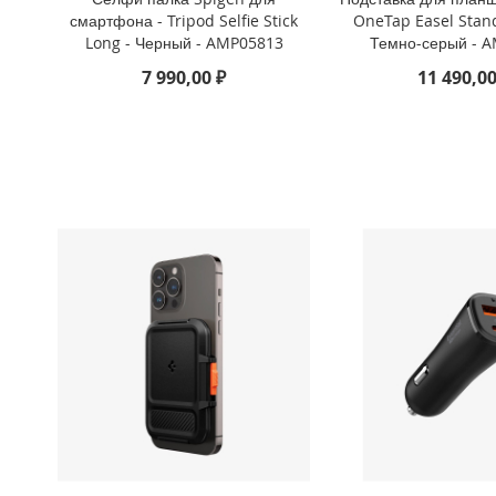
смартфона - Tripod Selfie Stick
OneTap Easel Stand
iPhone
Long - Черный - AMP05813
Темно-серый - 
8
Plus
7 990,00 ₽
11 490,00
iPhone
6s
Plus
iPhone
6s
iPhone
SE
/
5s
/
5
iPhone
5c
iPhone
4s
/