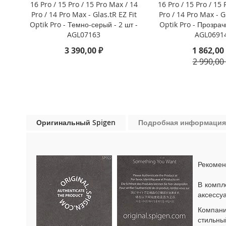
16 Pro / 15 Pro / 15 Pro Max / 14
16 Pro / 15 Pro / 15
iPhone
Pro / 14 Pro Max - Glas.tR EZ Fit
Pro / 14 Pro Max - Gl
13
Optik Pro - Темно-серый - 2 шт -
Optik Pro - Прозрач
Pro
AGL07163
AGL0691
iPhone
3 390,00 ₽
1 862,00
13
2 990,00
iPhone
13
Mini
iPhone
12
Оригинальный Spigen
Подробная информация
Pro
Max
iPhone
12
Рекомен
/
iPhone
В компл
12
аксессу
Pro
Компан
iPhone
стильны
12