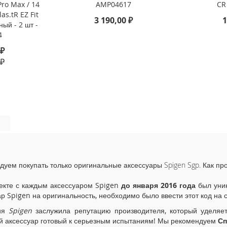
 Pro Max / 14
AMP04617
CR
as.tR EZ Fit
3 190,00 ₽
1
ный - 2 шт -
4
 ₽
 ₽
дуем покупать только оригинальные аксессуары Spigen Sgp. Как пр
екте с каждым аксессуаром Spigen
до января 2016 года
был уник
ар Spigen на оригинальность, необходимо было ввести этот код на 
ия
Spigen
заслужила репутацию производителя, который уделяе
й аксессуар готовый к серьезным испытаниям! Мы рекомендуем
Сп