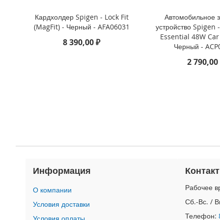
4
iPad
Кардхолдер Spigen - Lock Fit
Автомобильное 
iPad
(MagFit) - Черный - AFA06031
устройство Spigen -
Pro
Essential 48W Car
8 390,00 ₽
13
Черный - ACP
(2024)
2 790,00
iPad
Pro
11
(2024)
iPad
Air
13
(2024)
iPad
Air
Информация
Контак
11
(2024)
Рабочее вр
О компании
iPad
Сб.-Вс. / 
Условия доставки
Mini
Телефон:
Условия оплаты