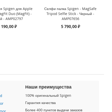
ия Spigen для Apple
Селфи палка Spigen - MagSafe
gFit Duo (MagFit) -
Tripod Selfie Stick - Черный -
й - AMP02797
AMP07656
 190,00 ₽
5 790,00 ₽
Наши преимущества
100% оригинальный Spigen
id
Гарантия качества
or
Более 400 пунктов выдачи заказов
mor