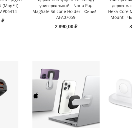
 (MagFit) -
универсальный - Nano Pop
держатель
AMP06414
MagSafe Silicone Holder - Синий -
Hexa-Core M
AFA07059
Mount - Ч
 ₽
2 890,00 ₽
3