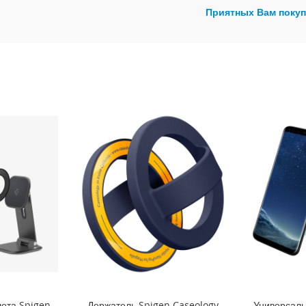
Приятных Вам покуп
ета Spigen -
Держатель Spigen Caseology
Универсал