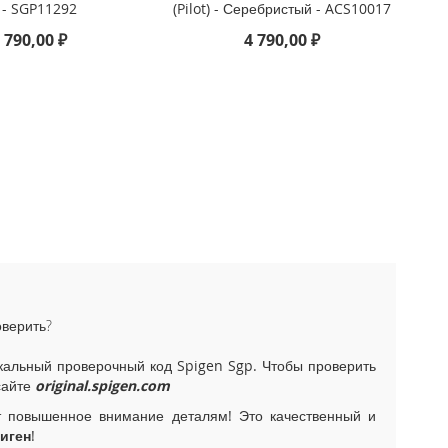
 - SGP11292
(Pilot) - Серебристый - ACS10017
 790,00 ₽
4 790,00 ₽
оверить?
альный проверочный код Spigen Sgp. Чтобы проверить
сайте
original.spigen.com
т повышенное внимание деталям! Это качественный и
иген
!