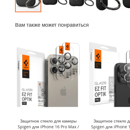
iPhone
14
Перейти
Pro
к
Max
Вам также может понравиться
началу
iPhone
галереи
14
изображений
Pro
iPhone
14
Plus
iPhone
14
iPhone
SE
(2022/2020)/8/7
iPhone
13
Pro
Защитное стекло для камеры
Защитное стекло 
Max
Spigen для iPhone 16 Pro Max /
Spigen для iPhone 1