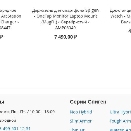
зарядное
Держатель для смартфона Spigen
Док-станц
 ArcStation
- OneTap Monitor Laptop Mount
Watch - Ma
 Charger -
(MagFit) - Серебристый -
Белы
08447
AMP06049
4
 ₽
7 490,00 ₽
ты
Серии Спиген
емя: Пн.- Пт. / 10:00 - 18:00
Neo Hybrid
Ultra Hybr
Выходной
Slim Armor
Tough Arm
8-499-501-12-51
Thin Fit
Rugged Ar