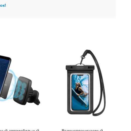
ок!
ьный автомобильный
Водонепроницаемый