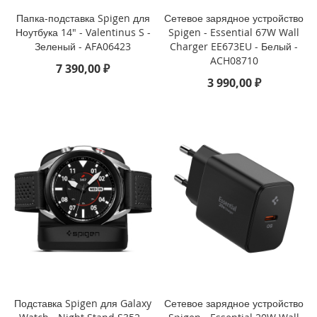
o
Папка-подставка Spigen для
Сетевое зарядное устройство
Ноутбука 14" - Valentinus S -
Spigen - Essential 67W Wall
i
Зеленый - AFA06423
Charger EE673EU - Белый -
P
ACH08710
h
7 390,00 ₽
o
3 990,00 ₽
n
e
1
4
P
l
u
s
i
P
h
o
n
e
1
Подставка Spigen для Galaxy
Сетевое зарядное устройство
4