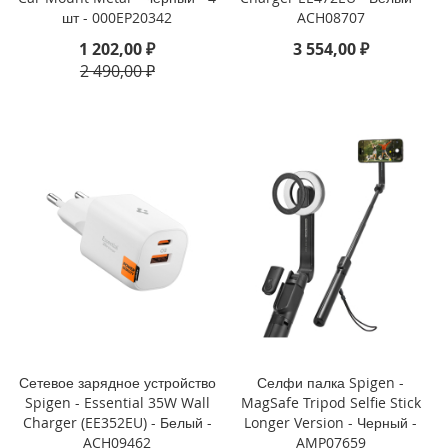
шт - 000EP20342
ACH08707
i
1 202,00 ₽
3 554,00 ₽
P
2 490,00 ₽
h
o
n
e
1
3
P
r
o
M
a
x
i
P
h
o
Сетевое зарядное устройство
Селфи палка Spigen -
n
Spigen - Essential 35W Wall
MagSafe Tripod Selfie Stick
e
Charger (EE352EU) - Белый -
Longer Version - Черный -
1
ACH09462
AMP07659