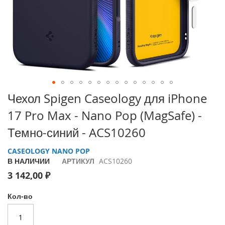
i
P
h
o
n
e
1
7
P
Перейти
Чехол Spigen Caseology для iPhone
r
к
o
17 Pro Max - Nano Pop (MagSafe) -
началу
галереи
i
Темно-синий - ACS10260
изображений
P
h
CASEOLOGY NANO POP
o
В НАЛИЧИИ
АРТИКУЛ
ACS10260
n
3 142,00 ₽
e
A
i
Кол-во
r
i