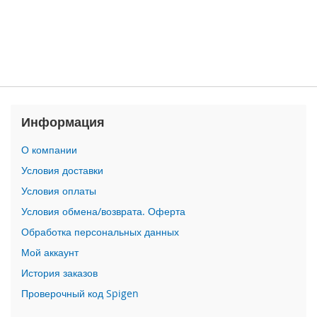
n
i
i
P
h
o
n
Информация
e
1
2
О компании
P
Условия доставки
r
o
Условия оплаты
M
Условия обмена/возврата. Оферта
a
x
Обработка персональных данных
Мой аккаунт
i
P
История заказов
h
Проверочный код Spigen
o
n