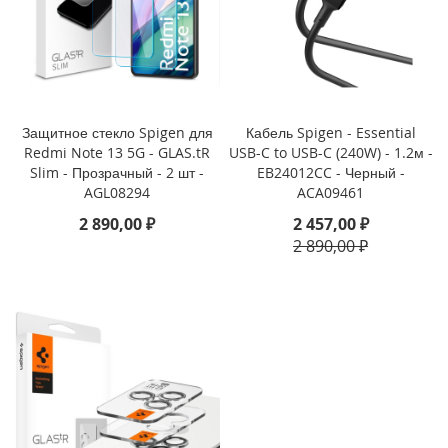
i
P
h
o
n
e
Защитное стекло Spigen для
Кабель Spigen - Essential
1
Redmi Note 13 5G - GLAS.tR
USB-C to USB-C (240W) - 1.2м -
6
Slim - Прозрачный - 2 шт -
EB24012CC - Черный -
e
AGL08294
ACA09461
2 890,00 ₽
2 457,00 ₽
i
2 890,00 ₽
P
h
o
n
e
1
6
i
P
h