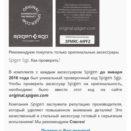
i
P
h
o
n
e
1
5
P
Рекомендуем покупать только оригинальные аксессуары
l
Spigen Sgp. Как проверить?
u
s
В комплекте с каждым аксессуаром Spigen
до января
i
2016 года
был уникальный проверочный код Spigen Sgp.
P
Чтобы проверить аксессуар Spigen на оригинальность,
h
необходимо было ввести этот код на сайте
o
original.spigen.com
n
Компания
Spigen
заслужила репутацию производителя,
e
который уделяет повышенное внимание деталям! Это
1
качественный и стильный аксессуар готовый к серьезным
5
испытаниям! Мы рекомендуем
Спиген
!
i
Приятных Вам покупок!