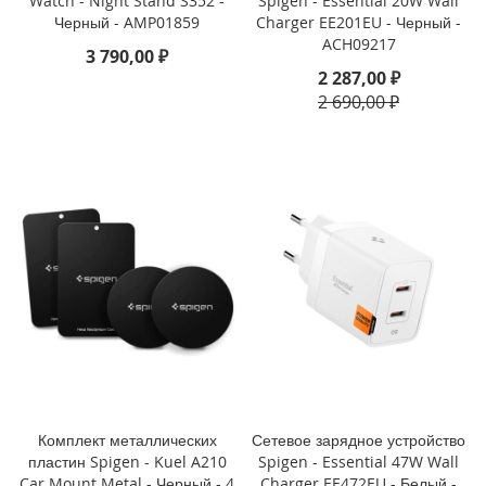
Watch - Night Stand S352 -
Spigen - Essential 20W Wall
Черный - AMP01859
Charger EE201EU - Черный -
i
ACH09217
P
3 790,00 ₽
h
2 287,00 ₽
o
2 690,00 ₽
n
e
S
E
(
2
0
2
2
/
2
0
2
0
)
/
Комплект металлических
Сетевое зарядное устройство
8
пластин Spigen - Kuel A210
Spigen - Essential 47W Wall
/
Car Mount Metal - Черный - 4
Charger EE472EU - Белый -
7