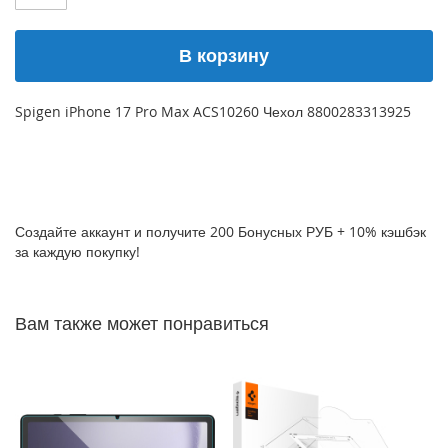
P
h
В корзину
o
n
e
1
Spigen iPhone 17 Pro Max ACS10260 Чехол 8800283313925
7
i
P
h
o
Создайте аккаунт и получите 200 Бонусных РУБ + 10% кэшбэк
n
за каждую покупку!
e
1
6
Вам также может понравиться
P
r
o
M
a
x