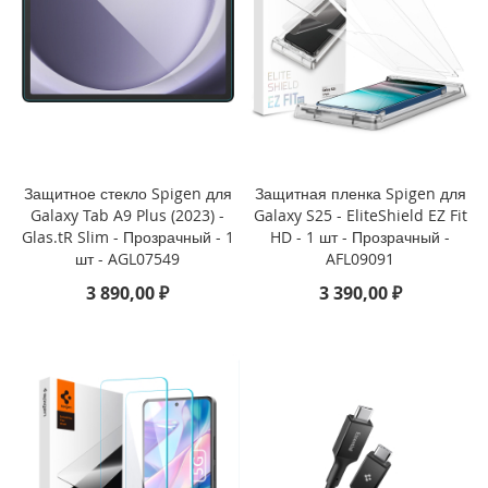
i
P
h
o
n
e
1
6
P
r
Защитное стекло Spigen для
Защитная пленка Spigen для
o
Galaxy Tab A9 Plus (2023) -
Galaxy S25 - EliteShield EZ Fit
Glas.tR Slim - Прозрачный - 1
HD - 1 шт - Прозрачный -
i
шт - AGL07549
AFL09091
P
3 890,00 ₽
3 390,00 ₽
h
o
n
e
1
6
P
l
u
s