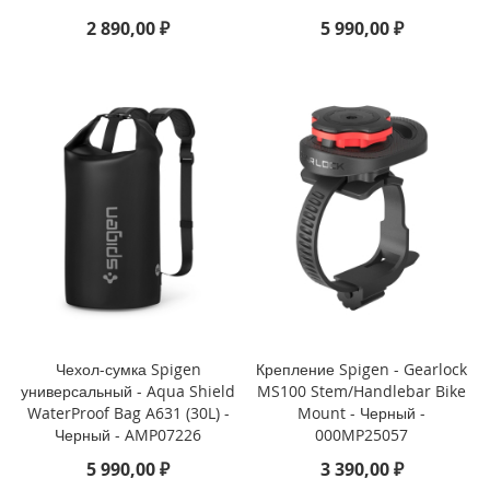
3
2 890,00 ₽
5 990,00 ₽
P
r
o
i
P
h
o
n
e
1
3
i
P
h
o
Чехол-сумка Spigen
Крепление Spigen - Gearlock
n
универсальный - Aqua Shield
MS100 Stem/Handlebar Bike
e
WaterProof Bag A631 (30L) -
Mount - Черный -
1
Черный - AMP07226
000MP25057
3
5 990,00 ₽
3 390,00 ₽
M
i