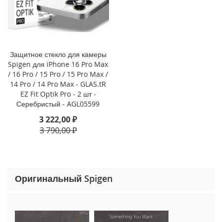
o
n
e
1
5
P
Защитное стекло для камеры
r
Spigen для iPhone 16 Pro Max
o
/ 16 Pro / 15 Pro / 15 Pro Max /
M
14 Pro / 14 Pro Max - GLAS.tR
a
EZ Fit Optik Pro - 2 шт -
x
Серебристый - AGL05599
i
3 222,00 ₽
P
3 790,00 ₽
h
o
n
e
1
Оригинальный Spigen
5
P
r
o