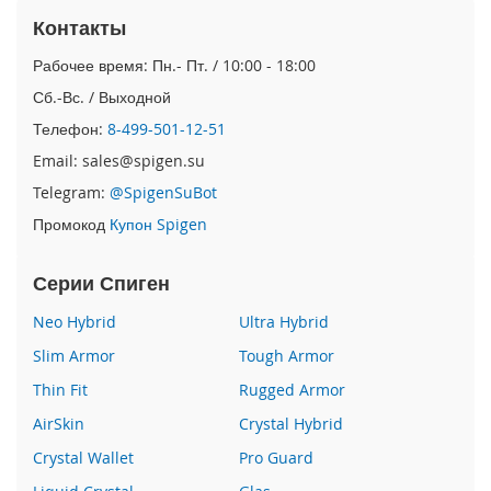
e
Контакты
1
2
Рабочее время: Пн.- Пт. / 10:00 - 18:00
/
i
Сб.-Вс. / Выходной
P
Телефон:
8-499-501-12-51
h
o
Email: sales@spigen.su
n
Telegram:
@SpigenSuBot
e
1
Промокод
Купон Spigen
2
P
Серии Спиген
r
o
Neo Hybrid
Ultra Hybrid
i
Slim Armor
Tough Armor
P
h
Thin Fit
Rugged Armor
o
AirSkin
Crystal Hybrid
n
e
Crystal Wallet
Pro Guard
1
2