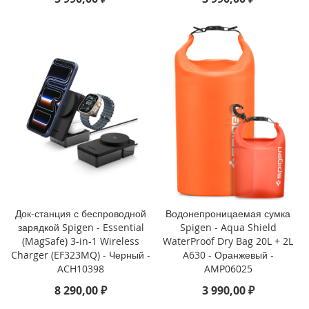
i
P
h
o
n
e
1
3
P
r
o
M
a
x
Док-станция с беспроводной
Водонепроницаемая сумка
i
зарядкой Spigen - Essential
Spigen - Aqua Shield
P
(MagSafe) 3-in-1 Wireless
WaterProof Dry Bag 20L + 2L
h
Charger (EF323MQ) - Черный -
A630 - Оранжевый -
o
ACH10398
AMP06025
n
e
8 290,00 ₽
3 990,00 ₽
1