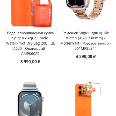
i
P
h
o
n
e
1
Водонепроницаемая сумка
Ремешок Spigen для Apple
6
Spigen - Aqua Shield
Watch (41/40/38 mm) -
P
WaterProof Dry Bag 20L + 2L
Modern Fit - Розовое золото -
r
A630 - Оранжевый -
061MP25944
o
AMP06025
4 290,00 ₽
i
3 990,00 ₽
P
h
o
n
e
1
6
P
l
u
s