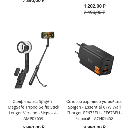
7 390,00 ₽
1 202,00 ₽
i
2 490,00 ₽
P
h
o
n
e
S
E
(
2
0
2
2
/
2
0
2
0
Селфи палка Spigen -
Сетевое зарядное устройство
)
MagSafe Tripod Selfie Stick
Spigen - Essential 67W Wall
/
Longer Version - Черный -
Charger EE673EU - EE673EU -
8
AMP07659
Черный - ACH09458
/
5 990,00 ₽
3 990,00 ₽
7