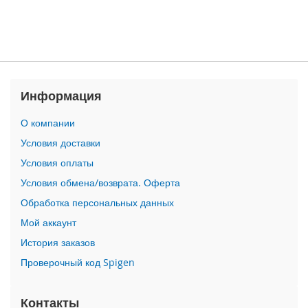
n
i
i
P
h
o
Информация
n
e
О компании
1
Условия доставки
2
P
Условия оплаты
r
Условия обмена/возврата. Оферта
o
M
Обработка персональных данных
a
x
Мой аккаунт
История заказов
i
P
Проверочный код Spigen
h
o
Контакты
n