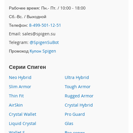
e
Рабочее время: Пн.- Пт. / 10:00 - 18:00
1
2
Сб.-Вс. / Выходной
/
Телефон:
8-499-501-12-51
i
P
Email: sales@spigen.su
h
o
Telegram:
@SpigenSuBot
n
Промокод
Купон Spigen
e
1
2
Серии Спиген
P
r
Neo Hybrid
Ultra Hybrid
o
Slim Armor
Tough Armor
i
Thin Fit
Rugged Armor
P
h
AirSkin
Crystal Hybrid
o
Crystal Wallet
Pro Guard
n
e
Liquid Crystal
Glas
1
Wallet S
Все серии
2