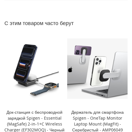
P
h
o
n
С этим товаром часто берут
e
1
4
P
r
o
M
a
x
i
P
h
o
n
e
Док-станция с беспроводной
Держатель для смартфона
1
зарядкой Spigen - Essential
Spigen - OneTap Monitor
4
(MagSafe) 2-in-1+C Wireless
Laptop Mount (MagFit) -
P
Charger (EF302MOQ) - Черный
Серебристый - AMP06049
r