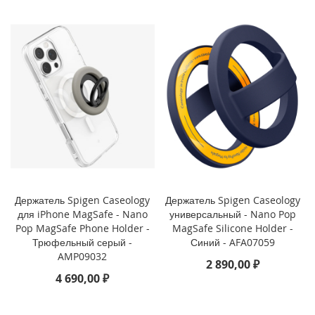
3
P
r
o
i
P
h
o
n
e
1
3
i
Держатель Spigen Caseology
Держатель Spigen Caseology
P
для iPhone MagSafe - Nano
универсальный - Nano Pop
h
Pop MagSafe Phone Holder -
MagSafe Silicone Holder -
o
Трюфельный серый -
Синий - AFA07059
n
AMP09032
e
2 890,00 ₽
1
4 690,00 ₽
3
M
i