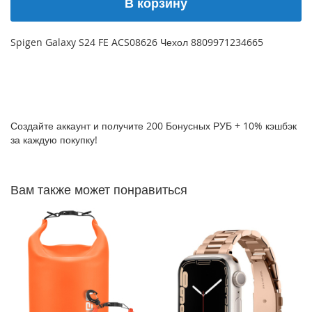
В корзину
P
h
o
Spigen Galaxy S24 FE ACS08626 Чехол 8809971234665
n
e
1
7
i
Создайте аккаунт и получите 200 Бонусных РУБ + 10% кэшбэк
P
за каждую покупку!
h
o
n
e
Вам также может понравиться
1
6
P
r
o
M
a
x