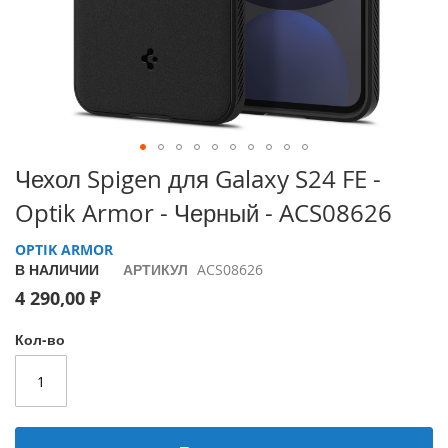
i
P
h
o
n
e
1
7
Перейти
Чехол Spigen для Galaxy S24 FE -
P
к
r
Optik Armor - Черный - ACS08626
началу
o
галереи
OPTIK ARMOR
изображений
i
В НАЛИЧИИ
АРТИКУЛ
ACS08626
P
h
4 290,00 ₽
o
n
Кол-во
e
A
i
r
i