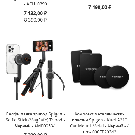
- ACH10399
o
7 490,00 ₽
7 132,00 ₽
i
8 390,00 ₽
P
h
o
n
e
1
4
P
l
u
s
i
P
h
o
Селфи палка трипод Spigen -
Комплект металлических
n
Selfie Stick (MagSafe) Tripod -
пластин Spigen - Kuel A210
e
Черный - AMP09534
Car Mount Metal - Черный - 4
1
4
шт - 000EP20342