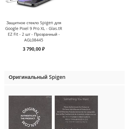
o
n
e
1
Защитное стекло Spigen для
5
Google Pixel 9 Pro XL - Glas.tR
P
EZ Fit - 2 шт - Прозрачный -
r
AGL08445
o
M
3 790,00 ₽
a
x
i
P
Оригинальный Spigen
h
o
n
e
1
5
P
r
o