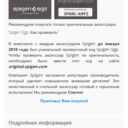
i
P
h
o
Рекомендуем покупать только оригинальные аксессуары
n
e
Spigen Sgp. Как проверить?
1
5
В комплекте с каждым аксессуаром Spigen
до января
P
2016 года
был уникальный проверочный код Spigen Sgp.
l
Чтобы проверить аксессуар Spigen на оригинальность,
u
необходимо было ввести этот код на сайте
s
original.spigen.com
Компания
Spigen
заслужила репутацию производителя,
i
который уделяет повышенное внимание деталям! Это
P
качественный и стильный аксессуар готовый к серьезным
h
o
испытаниям! Мы рекомендуем
Спиген
!
n
Приятных Вам покупок!
e
1
5
Подробная информация
i