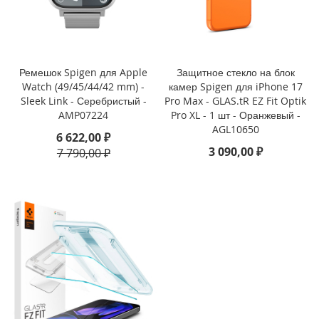
i
P
h
o
Ремешок Spigen для Apple
Защитное стекло на блок
n
Watch (49/45/44/42 mm) -
камер Spigen для iPhone 17
e
Sleek Link - Серебристый -
Pro Max - GLAS.tR EZ Fit Optik
1
AMP07224
Pro XL - 1 шт - Оранжевый -
6
AGL10650
e
6 622,00 ₽
3 090,00 ₽
7 790,00 ₽
i
P
h
o
n
e
1
6
i
P
h