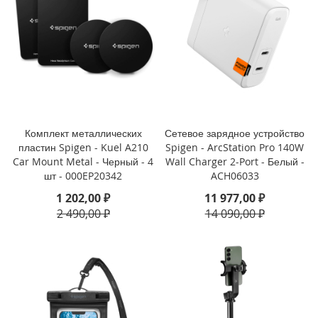
i
P
h
o
n
e
1
3
Комплект металлических
Сетевое зарядное устройство
P
пластин Spigen - Kuel A210
Spigen - ArcStation Pro 140W
r
o
Car Mount Metal - Черный - 4
Wall Charger 2-Port - Белый -
M
шт - 000EP20342
ACH06033
a
1 202,00 ₽
11 977,00 ₽
x
2 490,00 ₽
14 090,00 ₽
i
P
h
o
n
e
1