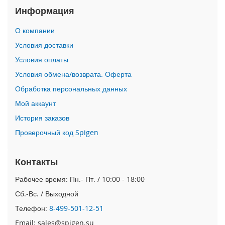
n
Информация
i
О компании
i
Условия доставки
P
h
Условия оплаты
o
Условия обмена/возврата. Оферта
n
e
Обработка персональных данных
1
Мой аккаунт
2
P
История заказов
r
Проверочный код Spigen
o
M
a
Контакты
x
Рабочее время: Пн.- Пт. / 10:00 - 18:00
i
P
Сб.-Вс. / Выходной
h
Телефон:
8-499-501-12-51
o
n
Email: sales@spigen.su