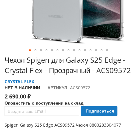
i
P
h
o
n
e
1
7
P
Перейти
Чехол Spigen для Galaxy S25 Edge -
r
к
o
Crystal Flex - Прозрачный - ACS09572
началу
галереи
i
CRYSTAL FLEX
изображений
P
НЕТ В НАЛИЧИИ
АРТИКУЛ
ACS09572
h
o
2 690,00 ₽
n
Оповестить о поступлении на склад
e
Подписаться
A
i
r
Spigen Galaxy S25 Edge ACS09572 Чехол 8800283304077
i