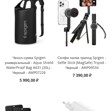
i
P
h
o
n
e
S
E
(
2
0
Чехол-сумка Spigen
Селфи палка трипод Spigen -
2
универсальный - Aqua Shield
Selfie Stick (MagSafe) Tripod -
2
WaterProof Bag A631 (30L) -
Черный - AMP09534
/
Черный - AMP07226
2
7 390,00 ₽
0
5 990,00 ₽
2
0
)
/
8
/
7