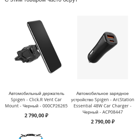
P
h
o
n
e
1
4
P
r
o
M
a
x
i
P
Автомобильный держатель
Автомобильное зарядное
h
Spigen - Click.R Vent Car
устройство Spigen - ArcStation
o
Mount - Черный - 000CP26265
Essential 48W Car Charger -
n
Черный - ACP08447
e
2 790,00 ₽
1
2 790,00 ₽
4
P
r