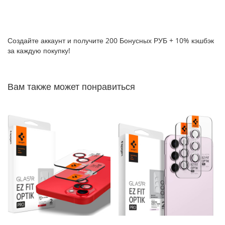
P
h
o
n
Создайте аккаунт и получите 200 Бонусных РУБ + 10% кэшбэк
e
за каждую покупку!
1
7
i
Вам также может понравиться
P
h
o
n
e
1
6
P
r
o
M
a
x