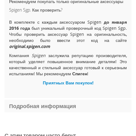
Рекомендуем покупать только оригинальные аксессуары
i
Spigen Sgp. Как проверить?
P
h
В комплекте с каждым аксессуаром Spigen
до января
o
2016 года
был уникальный проверочный код Spigen Sgp.
n
e
Чтобы проверить аксессуар Spigen на оригинальность,
1
необходимо было ввести этот код на сайте
5
original.spigen.com
P
Компания
Spigen
заслужила репутацию производителя,
l
который уделяет повышенное внимание деталям! Это
u
качественный и стильный аксессуар готовый к серьезным
s
испытаниям! Мы рекомендуем
Спиген
!
i
Приятных Вам покупок!
P
h
o
n
Подробная информация
e
1
5
i
С этим товаром часто берут