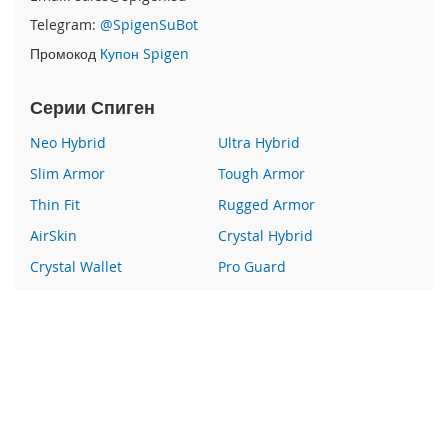
e
Telegram:
@SpigenSuBot
1
2
Промокод
Купон Spigen
/
i
P
Серии Спиген
h
o
Neo Hybrid
Ultra Hybrid
n
Slim Armor
Tough Armor
e
1
Thin Fit
Rugged Armor
2
AirSkin
Crystal Hybrid
P
r
Crystal Wallet
Pro Guard
o
Liquid Crystal
Glas
i
Wallet S
Все серии
P
h
o
Наши преимущества
n
e
100% оригинальный Spigen
1
Гарантия качества
2