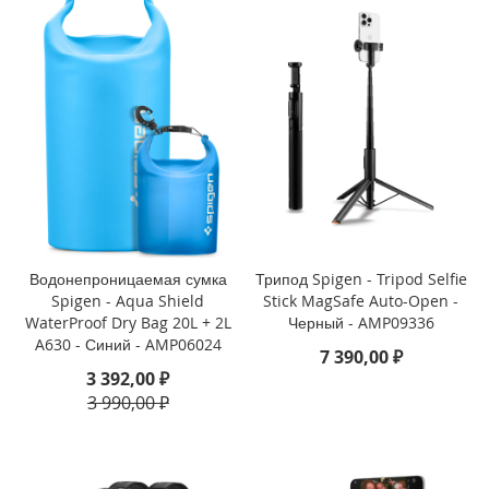
o
i
P
h
o
n
e
1
4
P
l
u
Водонепроницаемая сумка
Трипод Spigen - Tripod Selfie
s
Spigen - Aqua Shield
Stick MagSafe Auto-Open -
WaterProof Dry Bag 20L + 2L
Черный - AMP09336
i
A630 - Синий - AMP06024
P
7 390,00 ₽
h
3 392,00 ₽
o
3 990,00 ₽
n
e
1
4