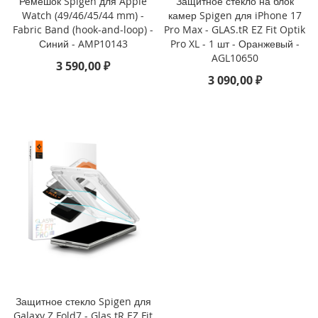
Ремешок Spigen для Apple
Защитное стекло на блок
Watch (49/46/45/44 mm) -
камер Spigen для iPhone 17
i
Fabric Band (hook-and-loop) -
Pro Max - GLAS.tR EZ Fit Optik
P
Синий - AMP10143
Pro XL - 1 шт - Оранжевый -
h
AGL10650
3 590,00 ₽
o
n
3 090,00 ₽
e
1
6
e
i
P
h
o
n
e
1
6
i
P
Защитное стекло Spigen для
h
Galaxy Z Fold7 - Glas.tR EZ Fit