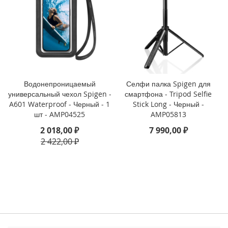
3
P
r
o
i
P
h
o
Водонепроницаемый
Селфи палка Spigen для
n
универсальный чехол Spigen -
смартфона - Tripod Selfie
e
A601 Waterproof - Черный - 1
Stick Long - Черный -
1
шт - AMP04525
AMP05813
3
2 018,00 ₽
7 990,00 ₽
i
2 422,00 ₽
P
h
o
n
e
1
3
M
i