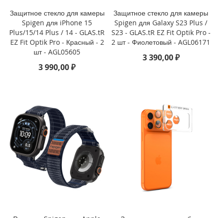
i
P
Защитное стекло для камеры
Защитное стекло для камеры
h
Spigen для iPhone 15
Spigen для Galaxy S23 Plus /
o
Plus/15/14 Plus / 14 - GLAS.tR
S23 - GLAS.tR EZ Fit Optik Pro -
n
EZ Fit Optik Pro - Красный - 2
2 шт - Фиолетовый - AGL06171
e
шт - AGL05605
3 390,00 ₽
1
3 990,00 ₽
6
P
r
o
i
P
h
o
n
e
1
6
P
l
u
s