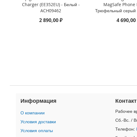
4
Charger (EE352EU) - Белый -
MagSafe Phone 
iPad
ACH09462
Трюфельный серый 
iPad
2 890,00 ₽
4 690,00
Pro
13
(2024)
iPad
Pro
11
(2024)
iPad
Air
13
(2024)
iPad
Информация
Контак
Air
11
Рабочее вр
О компании
(2024)
Сб.-Вс. / 
Условия доставки
iPad
Телефон:
Условия оплаты
Mini