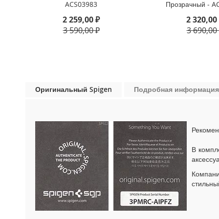
ACS03983
Прозрачный - A
iPhone
13
2 259,00 ₽
2 320,00
Pro
3 590,00 ₽
3 690,00
iPhone
13
iPhone
13
Mini
Оригинальный Spigen
Подробная информация
iPhone
12
Pro
Max
Рекомен
iPhone
В компл
12
аксессу
/
iPhone
Компан
12
стильны
Pro
iPhone
12