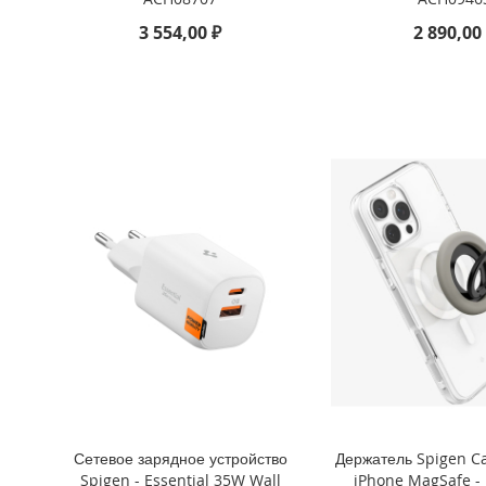
iPhone
3 554,00 ₽
2 890,00
8
Plus
iPhone
6s
Plus
iPhone
6s
iPhone
SE
/
5s
/
5
iPhone
5c
iPhone
4s
Сетевое зарядное устройство
Держатель Spigen C
/
Spigen - Essential 35W Wall
iPhone MagSafe -