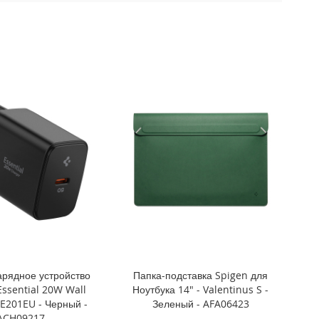
арядное устройство
Папка-подставка Spigen для
Essential 20W Wall
Ноутбука 14" - Valentinus S -
E201EU - Черный -
Зеленый - AFA06423
ACH09217