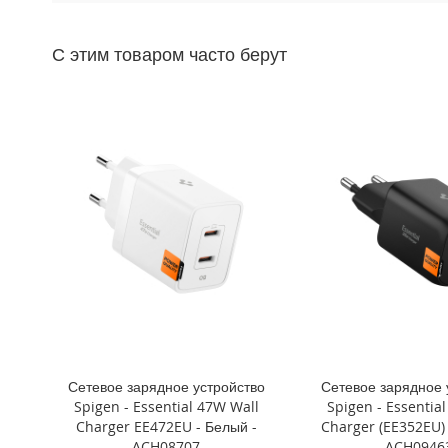
Mini
iPhone
С этим товаром часто берут
11
Pro
Max
iPhone
11
Pro
iPhone
11
Другие
iPhone
iPhone
XS
Max
iPhone
Сетевое зарядное устройство
Сетевое зарядное 
XS
Spigen - Essential 47W Wall
Spigen - Essentia
iPhone
Charger EE472EU - Белый -
Charger (EE352EU) 
XR
ACH08707
ACH0946