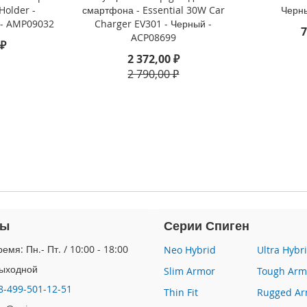
Holder -
смартфона - Essential 30W Car
Черн
- AMP09032
Charger EV301 - Черный -
7
ACP08699
 ₽
2 372,00 ₽
2 790,00 ₽
ты
Серии Спиген
емя: Пн.- Пт. / 10:00 - 18:00
Neo Hybrid
Ultra Hybr
Выходной
Slim Armor
Tough Arm
8-499-501-12-51
Thin Fit
Rugged Ar