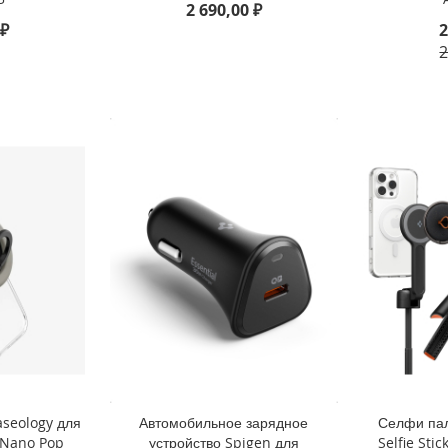
2 690,00 ₽
 ₽
2
2
aseology для
Автомобильное зарядное
Селфи пал
 Nano Pop
устройство Spigen для
Selfie Sti