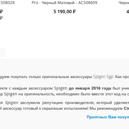
CS08028
Pro - Черный Матовый - ACS08609
Черн
 ₽
5 190,00 ₽
4
 ₽
дуем покупать только оригинальные аксессуары Spigen Sgp. Как пр
екте с каждым аксессуаром Spigen
до января 2016 года
был уник
ар Spigen на оригинальность, необходимо было ввести этот код на 
ия
Spigen
заслужила репутацию производителя, который уделяе
й аксессуар готовый к серьезным испытаниям! Мы рекомендуем
Сп
Приятных Вам покуп