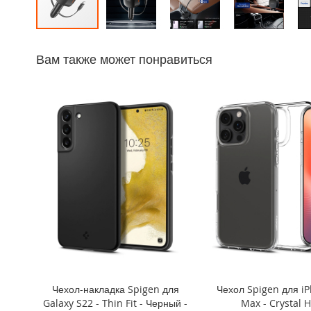
iPhone
14
Перейти
Pro
к
Max
Вам также может понравиться
началу
iPhone
галереи
14
изображений
Pro
iPhone
14
Plus
iPhone
14
iPhone
SE
(2022/2020)/8/7
iPhone
13
Pro
Чехол-накладка Spigen для
Чехол Spigen для iP
Max
Galaxy S22 - Thin Fit - Черный -
Max - Crystal H