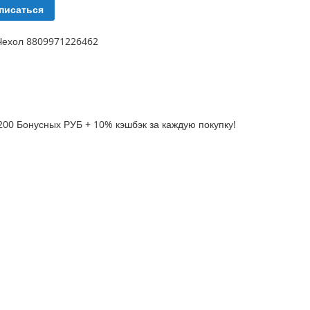
писаться
 Чехол 8809971226462
200 Бонусных РУБ + 10% кэшбэк за каждую покупку!