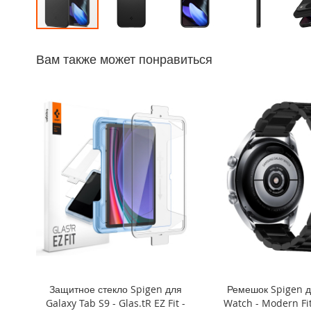
iPhone
14
Перейти
Pro
к
Max
Вам также может понравиться
началу
iPhone
галереи
14
изображений
Pro
iPhone
14
Plus
iPhone
14
iPhone
SE
(2022/2020)/8/7
iPhone
13
Pro
Защитное стекло Spigen для
Ремешок Spigen д
Max
Galaxy Tab S9 - Glas.tR EZ Fit -
Watch - Modern Fit