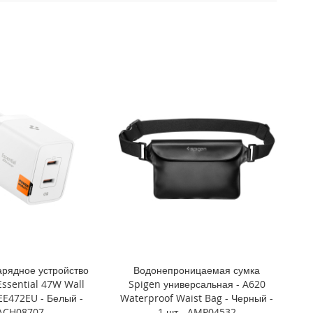
арядное устройство
Водонепроницаемая сумка
Essential 47W Wall
Spigen универсальная - A620
EE472EU - Белый -
Waterproof Waist Bag - Черный -
ACH08707
1 шт - AMP04532