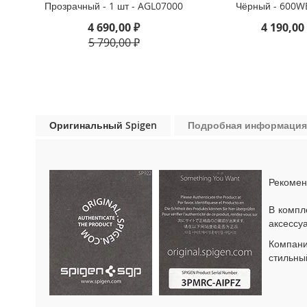
Прозрачный - 1 шт - AGL07000
Чёрный - 600W
iPhone
13
4 690,00 ₽
4 190,00
Pro
5 790,00 ₽
iPhone
13
iPhone
13
Mini
Оригинальный Spigen
Подробная информация
iPhone
12
Pro
Max
Рекомен
iPhone
В компл
12
аксессу
/
iPhone
Компан
12
стильны
Pro
iPhone
12