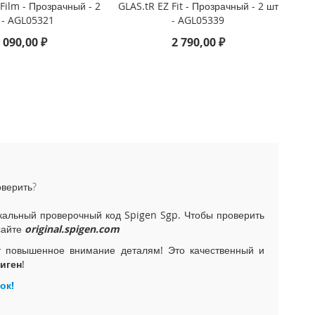
Film - Прозрачный - 2
GLAS.tR EZ Fit - Прозрачный - 2 шт
 - AGL05321
- AGL05339
 090,00 ₽
2 790,00 ₽
оверить?
альный проверочный код Spigen Sgp. Чтобы проверить
сайте
original.spigen.com
т повышенное внимание деталям! Это качественный и
иген
!
ок!