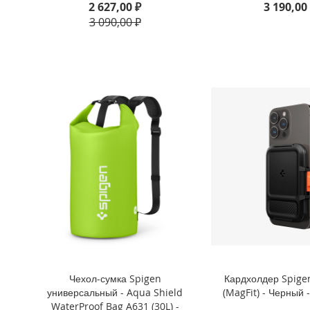
2 627,00 ₽
3 190,00
iPhone
3 090,00 ₽
8
Plus
iPhone
6s
Plus
iPhone
6s
iPhone
SE
/
5s
/
5
iPhone
5c
iPhone
Чехол-сумка Spigen
Кардхолдер Spigen 
4s
универсальный - Aqua Shield
(MagFit) - Черный 
/
WaterProof Bag A631 (30L) -