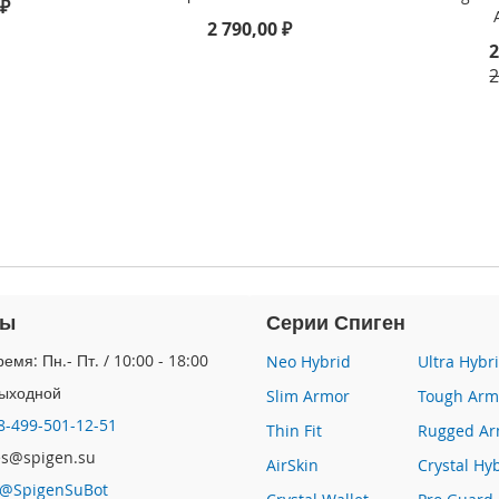
 ₽
2 790,00 ₽
2
2
ты
Серии Спиген
емя: Пн.- Пт. / 10:00 - 18:00
Neo Hybrid
Ultra Hybr
Выходной
Slim Armor
Tough Arm
8-499-501-12-51
Thin Fit
Rugged Ar
les@spigen.su
AirSkin
Crystal Hy
@SpigenSuBot