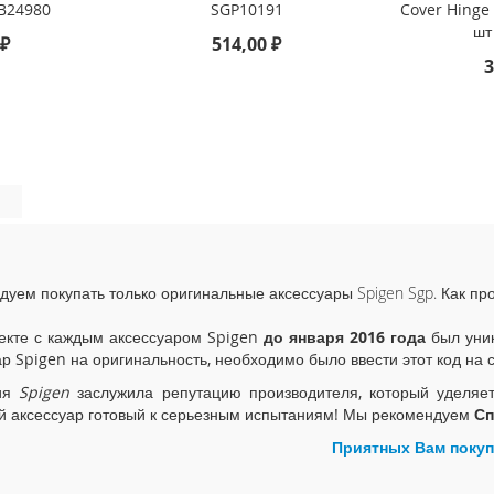
B24980
SGP10191
Cover Hinge 
шт
 ₽
514,00 ₽
3
дуем покупать только оригинальные аксессуары Spigen Sgp. Как пр
екте с каждым аксессуаром Spigen
до января 2016 года
был уник
ар Spigen на оригинальность, необходимо было ввести этот код на 
ия
Spigen
заслужила репутацию производителя, который уделяе
й аксессуар готовый к серьезным испытаниям! Мы рекомендуем
Сп
Приятных Вам покуп