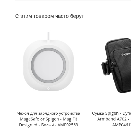
Mini
iPhone
С этим товаром часто берут
11
Pro
Max
iPhone
11
Pro
iPhone
11
Другие
iPhone
iPhone
XS
Max
iPhone
Чехол для зарядного устройства
Сумка Spigen - Dyn
XS
MageSafe от Spigen - Mag Fit
Armband A702 - 
iPhone
Designed - Белый - AMP02563
AMP0461
XR