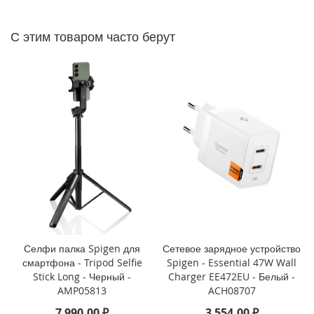
P
h
o
С этим товаром часто берут
n
e
1
4
P
r
o
M
a
x
i
P
h
o
n
Селфи палка Spigen для
Сетевое зарядное устройство
e
смартфона - Tripod Selfie
Spigen - Essential 47W Wall
1
Stick Long - Черный -
Charger EE472EU - Белый -
4
AMP05813
ACH08707
P
7 990,00 ₽
3 554,00 ₽
r