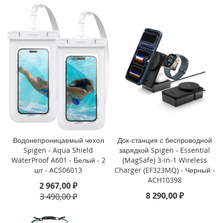
i
P
h
o
n
e
1
3
P
r
o
M
a
Водонепроницаемый чехол
Док-станция с беспроводной
x
Spigen - Aqua Shield
зарядкой Spigen - Essential
WaterProof A601 - Белый - 2
(MagSafe) 3-in-1 Wireless
i
шт - ACS06013
Charger (EF323MQ) - Черный -
P
h
ACH10398
2 967,00 ₽
o
8 290,00 ₽
3 490,00 ₽
n
e
1