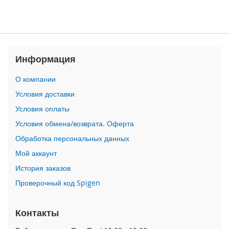
n
i
i
P
Информация
h
o
n
О компании
e
Условия доставки
1
2
Условия оплаты
P
Условия обмена/возврата. Оферта
r
o
Обработка персональных данных
M
Мой аккаунт
a
x
История заказов
Проверочный код Spigen
i
P
h
Контакты
o
n