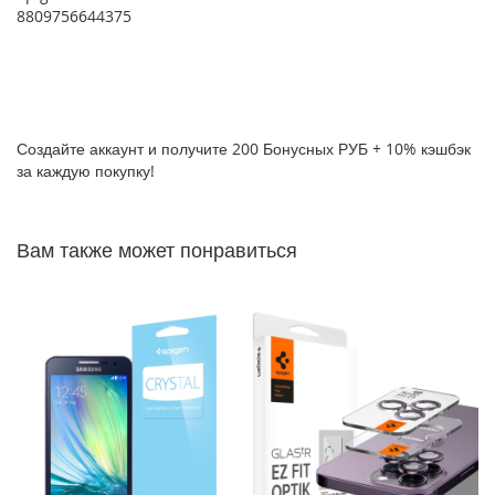
8809756644375
P
h
o
n
e
1
7
Создайте аккаунт и получите 200 Бонусных РУБ + 10% кэшбэк
за каждую покупку!
i
P
h
Вам также может понравиться
o
n
e
1
6
P
r
o
M
a
x