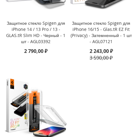
i
P
h
Защитное стекло Spigen для
Защитное стекло Spigen для
o
iPhone 14 / 13 Pro / 13 -
iPhone 16/15 - Glas.tR EZ Fit
n
GLAS.tR Slim HD - Черный - 1
(Privacy) - Затемненный - 1 шт
e
шт - AGL03392
- AGL07121
1
2 790,00 ₽
2 243,00 ₽
6
e
3 590,00 ₽
i
P
h
o
n
e
1
6
i
P
h