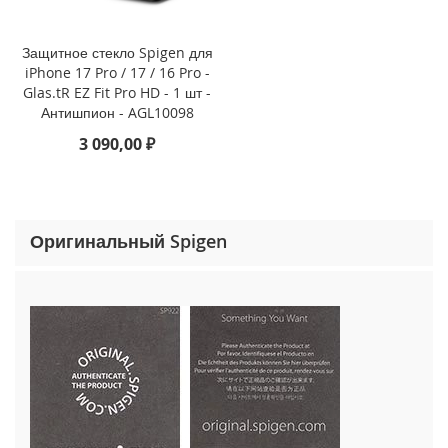
o
n
e
Защитное стекло Spigen для
1
iPhone 17 Pro / 17 / 16 Pro -
5
Glas.tR EZ Fit Pro HD - 1 шт -
P
Антишпион - AGL10098
r
o
3 090,00 ₽
M
a
x
i
Оригинальный Spigen
P
h
o
n
e
1
5
P
r
o