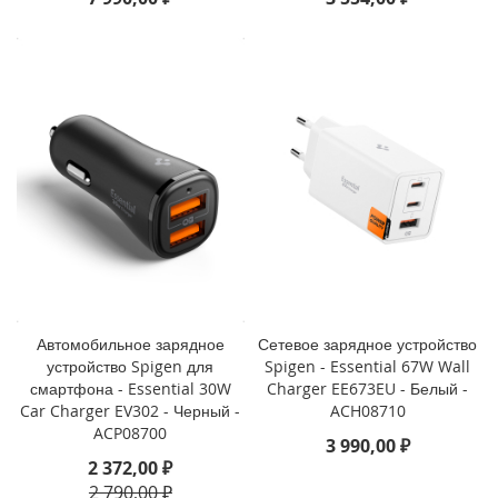
o
i
P
h
o
n
e
1
4
P
l
u
s
i
Автомобильное зарядное
Сетевое зарядное устройство
P
устройство Spigen для
Spigen - Essential 67W Wall
h
смартфона - Essential 30W
Charger EE673EU - Белый -
o
Car Charger EV302 - Черный -
ACH08710
n
ACP08700
e
3 990,00 ₽
1
2 372,00 ₽
4
2 790,00 ₽