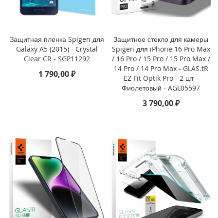
i
P
h
o
Защитная пленка Spigen для
Защитное стекло для камеры
n
Galaxy A5 (2015) - Crystal
Spigen для iPhone 16 Pro Max
e
1
Clear CR - SGP11292
/ 16 Pro / 15 Pro / 15 Pro Max /
6
14 Pro / 14 Pro Max - GLAS.tR
1 790,00 ₽
P
EZ Fit Optik Pro - 2 шт -
r
Фиолетовый - AGL05597
o
3 790,00 ₽
i
P
h
o
n
e
1
6
P
l
u
s