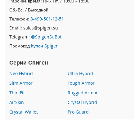
Рабочее время: Пн.- Пт. / 10:00 - 18:00
e
1
Сб.-Вс. / Выходной
2
Телефон:
8-499-501-12-51
/
i
Email: sales@spigen.su
P
Telegram:
@SpigenSuBot
h
o
Промокод
Купон Spigen
n
e
Серии Спиген
1
2
Neo Hybrid
Ultra Hybrid
P
r
Slim Armor
Tough Armor
o
Thin Fit
Rugged Armor
i
AirSkin
Crystal Hybrid
P
h
Crystal Wallet
Pro Guard
o
n
Liquid Crystal
Glas
e
Wallet S
Все серии
1
2