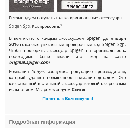
i
P
h
Рекомендуем покупать только оригинальные аксессуары
o
Spigen Sgp. Как проверить?
n
e
В комплекте с каждым аксессуаром Spigen
до января
1
2016 года
был уникальный проверочный код Spigen Sgp.
5
Чтобы проверить аксессуар Spigen на оригинальность,
P
необходимо было ввести этот код на сайте
l
original.spigen.com
u
s
Компания
Spigen
заслужила репутацию производителя,
который уделяет повышенное внимание деталям! Это
i
качественный и стильный аксессуар готовый к серьезным
P
испытаниям! Мы рекомендуем
Спиген
!
h
o
Приятных Вам покупок!
n
e
1
5
Подробная информация
i