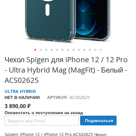
i
P
h
o
n
e
1
7
P
Перейти
Чехол Spigen для iPhone 12 / 12 Pro
r
к
o
- Ultra Hybrid Mag (MagFit) - Белый -
началу
галереи
i
ACS02625
изображений
P
h
ULTRA HYBRID
o
НЕТ В НАЛИЧИИ
АРТИКУЛ
ACS02625
n
3 890,00 ₽
e
A
Оповестить о поступлении на склад
i
Подписаться
r
Spigen iPhone 12 / iPhone 12 Pro ACS02625 Чехол
i