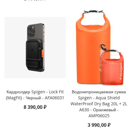
i
P
h
o
n
e
S
E
(
2
0
2
2
/
2
Кардхолдер Spigen - Lock Fit
Водонепроницаемая сумка
0
(MagFit) - Черный - AFA06031
Spigen - Aqua Shield
2
WaterProof Dry Bag 20L + 2L
0
8 390,00 ₽
A630 - Оранжевый -
)
AMP06025
/
8
3 990,00 ₽
/
7