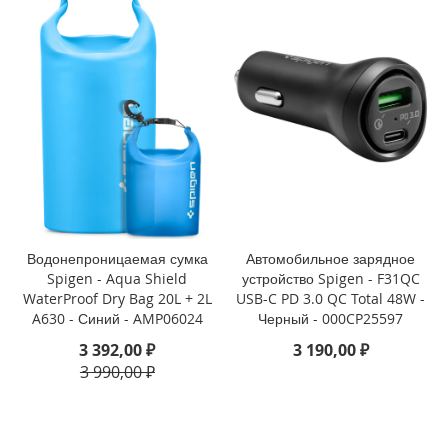
3
P
r
o
i
P
h
o
n
e
1
3
Водонепроницаемая сумка
Автомобильное зарядное
i
Spigen - Aqua Shield
устройство Spigen - F31QC
P
WaterProof Dry Bag 20L + 2L
USB-C PD 3.0 QC Total 48W -
h
A630 - Синий - AMP06024
Черный - 000CP25597
o
3 392,00 ₽
3 190,00 ₽
n
3 990,00 ₽
e
1
3
M
i