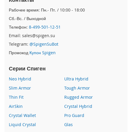
e
1
Рабочее время: Пн.- Пт. / 10:00 - 18:00
2
Сб.-Вс. / Выходной
/
i
Телефон:
8-499-501-12-51
P
Email: sales@spigen.su
h
o
Telegram:
@SpigenSuBot
n
Промокод
Купон Spigen
e
1
2
Серии Спиген
P
r
Neo Hybrid
Ultra Hybrid
o
Slim Armor
Tough Armor
i
Thin Fit
Rugged Armor
P
h
AirSkin
Crystal Hybrid
o
n
Crystal Wallet
Pro Guard
e
Liquid Crystal
Glas
1
2