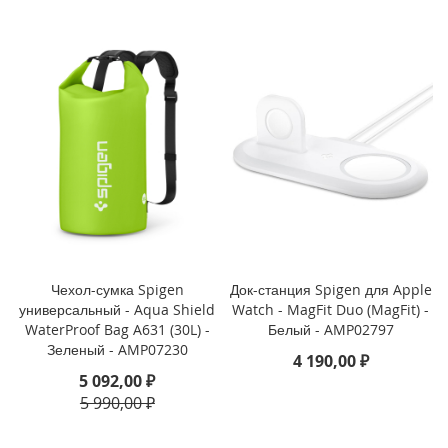
3
P
r
o
i
P
h
o
n
e
1
3
i
Чехол-сумка Spigen
Док-станция Spigen для Apple
P
универсальный - Aqua Shield
Watch - MagFit Duo (MagFit) -
h
WaterProof Bag A631 (30L) -
Белый - AMP02797
o
Зеленый - AMP07230
n
4 190,00 ₽
e
5 092,00 ₽
1
5 990,00 ₽
3
M
i