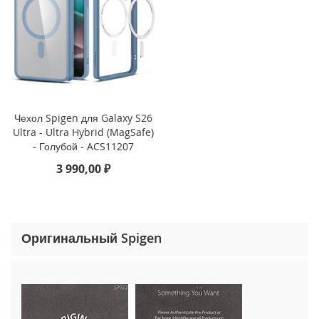
o
n
e
1
5
P
r
o
M
Чехол Spigen для Galaxy S26
a
Ultra - Ultra Hybrid (MagSafe)
x
- Голубой - ACS11207
3 990,00 ₽
i
P
h
o
n
e
Оригинальный Spigen
1
5
P
r
o