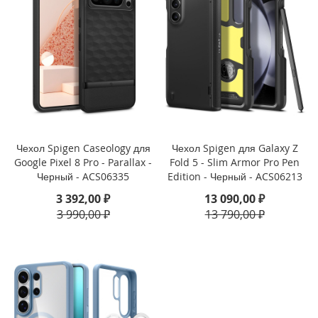
i
P
h
o
n
e
1
6
e
Чехол Spigen Caseology для
Чехол Spigen для Galaxy Z
i
Google Pixel 8 Pro - Parallax -
Fold 5 - Slim Armor Pro Pen
P
Черный - ACS06335
Edition - Черный - ACS06213
h
3 392,00 ₽
13 090,00 ₽
o
3 990,00 ₽
13 790,00 ₽
n
e
1
6
i
P
h