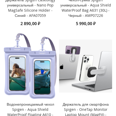
o
универсальный - Nano Pop
универсальный - Aqua Shield
MagSafe Silicone Holder -
WaterProof Bag A631 (30L) -
i
Синий - AFA07059
Черный - AMP07226
P
2 890,00 ₽
5 990,00 ₽
h
o
n
e
1
4
P
l
u
s
i
P
h
o
n
e
Водонепроницаемый чехол
Держатель для смартфона
1
Spigen - Aqua Shield
Spigen - OneTap Monitor
4
WaterProof Floating A610 -
Laptop Mount (MagFit) -