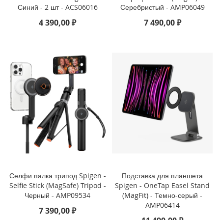
Синий - 2 шт - ACS06016
Серебристый - AMP06049
i
4 390,00 ₽
7 490,00 ₽
P
h
o
n
e
S
E
(
2
0
2
2
/
2
0
2
0
Селфи палка трипод Spigen -
Подставка для планшета
)
Selfie Stick (MagSafe) Tripod -
Spigen - OneTap Easel Stand
/
Черный - AMP09534
(MagFit) - Темно-серый -
8
AMP06414
/
7 390,00 ₽
7