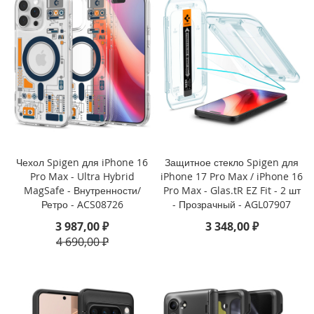
i
P
h
o
n
e
1
6
P
r
o
Чехол Spigen для iPhone 16
Защитное стекло Spigen для
i
Pro Max - Ultra Hybrid
iPhone 17 Pro Max / iPhone 16
P
MagSafe - Внутренности/
Pro Max - Glas.tR EZ Fit - 2 шт
h
Ретро - ACS08726
- Прозрачный - AGL07907
o
n
3 987,00 ₽
3 348,00 ₽
e
4 690,00 ₽
1
6
P
l
u
s