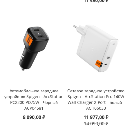
11 490,00 ₽
i
P
h
o
n
e
1
3
P
r
o
M
a
x
Автомобильное зарядное
Сетевое зарядное устройство
i
устройство Spigen - ArcStation
Spigen - ArcStation Pro 140W
P
- PC2200 PD75W - Черный -
Wall Charger 2-Port - Белый -
h
ACP04581
ACH06033
o
n
8 090,00 ₽
11 977,00 ₽
e
14 090,00 ₽
1