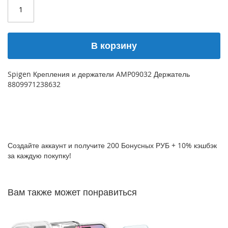
P
h
o
n
В корзину
e
1
7
Spigen Крепления и держатели AMP09032 Держатель
8809971238632
i
P
h
o
n
e
1
Создайте аккаунт и получите 200 Бонусных РУБ + 10% кэшбэк
6
за каждую покупку!
P
r
o
Вам также может понравиться
M
a
x