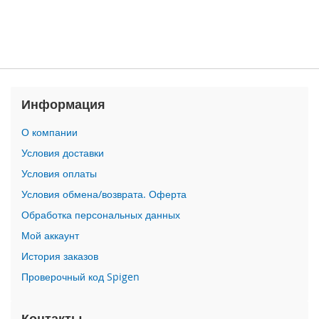
n
i
i
P
h
o
Информация
n
e
О компании
1
2
Условия доставки
P
Условия оплаты
r
o
Условия обмена/возврата. Оферта
M
Обработка персональных данных
a
x
Мой аккаунт
История заказов
i
P
Проверочный код Spigen
h
o
n
Контакты