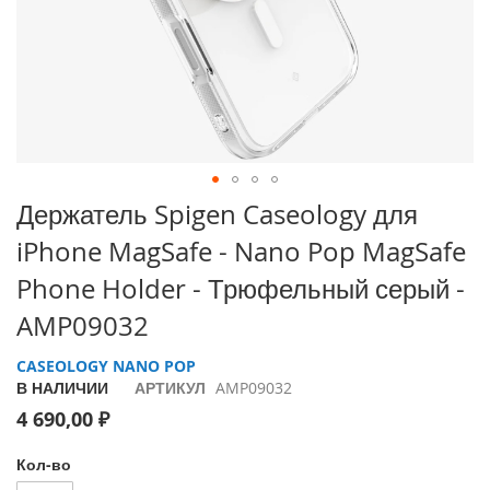
i
P
h
o
n
e
1
7
P
Перейти
Держатель Spigen Caseology для
r
к
o
iPhone MagSafe - Nano Pop MagSafe
началу
галереи
i
Phone Holder - Трюфельный серый -
изображений
P
AMP09032
h
o
n
CASEOLOGY NANO POP
e
В НАЛИЧИИ
АРТИКУЛ
AMP09032
A
4 690,00 ₽
i
r
Кол-во
i