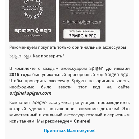
i
P
h
o
n
e
1
5
Рекомендуем покупать только оригинальные аксессуары
P
Spigen Sgp. Как проверить?
l
u
В комплекте с каждым аксессуаром Spigen
до января
s
2016 года
был уникальный проверочный код Spigen Sgp.
Чтобы проверить аксессуар Spigen на оригинальность,
i
необходимо было ввести этот код на сайте
P
original.spigen.com
h
o
Компания
Spigen
заслужила репутацию производителя,
n
который уделяет повышенное внимание деталям! Это
e
качественный и стильный аксессуар готовый к серьезным
1
испытаниям! Мы рекомендуем
Спиген
!
5
Приятных Вам покупок!
i