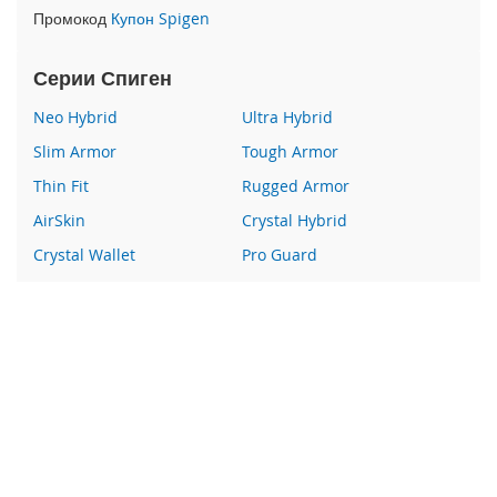
e
Промокод
Купон Spigen
1
2
/
Серии Спиген
i
P
Neo Hybrid
Ultra Hybrid
h
Slim Armor
Tough Armor
o
n
Thin Fit
Rugged Armor
e
AirSkin
Crystal Hybrid
1
2
Crystal Wallet
Pro Guard
P
r
Liquid Crystal
Glas
o
Wallet S
Все серии
i
P
Наши преимущества
h
o
100% оригинальный Spigen
n
e
Гарантия качества
1
Более 400 пунктов выдачи заказов
2