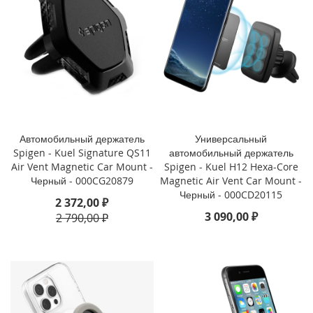
o
i
P
h
o
n
e
1
4
Автомобильный держатель
Универсальный
P
Spigen - Kuel Signature QS11
автомобильный держатель
l
Air Vent Magnetic Car Mount -
Spigen - Kuel H12 Hexa-Core
u
Черный - 000CG20879
Magnetic Air Vent Car Mount -
s
Черный - 000CD20115
2 372,00 ₽
i
3 090,00 ₽
2 790,00 ₽
P
h
o
n
e
1
4