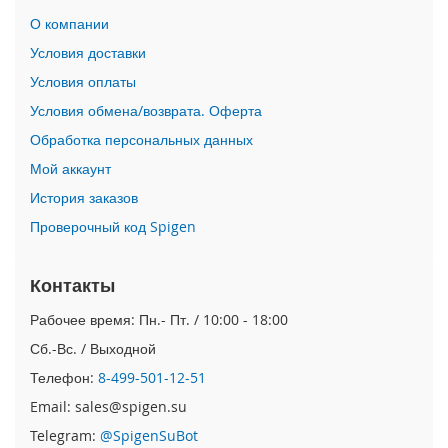
n
О компании
i
Условия доставки
i
Условия оплаты
P
Условия обмена/возврата. Оферта
h
o
Обработка персональных данных
n
Мой аккаунт
e
1
История заказов
2
Проверочный код Spigen
P
r
o
Контакты
M
a
Рабочее время: Пн.- Пт. / 10:00 - 18:00
x
Сб.-Вс. / Выходной
i
Телефон:
8-499-501-12-51
P
h
Email: sales@spigen.su
o
Telegram:
@SpigenSuBot
n