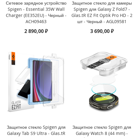
i
Сетевое зарядное устройство
Защитное стекло для камеры
P
Spigen - Essential 35W Wall
Spigen для Galaxy Z Fold7 -
h
Charger (EE352EU) - Черный -
Glas.tR EZ Fit Optik Pro HD - 2
o
ACH09463
шт - Черный - AGL09581
n
2 890,00 ₽
3 690,00 ₽
e
1
6
P
r
o
i
P
h
o
n
e
1
6
P
l
Защитное стекло Spigen для
Защитное стекло Spigen для
u
Galaxy Tab S9 Ultra - Glas.tR
Galaxy Watch 8 (44 mm) -
s