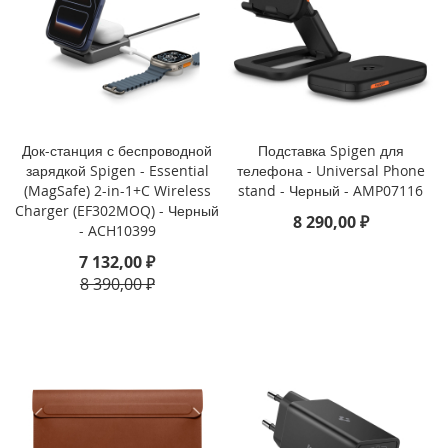
i
P
h
o
n
e
Док-станция с беспроводной
Подставка Spigen для
1
3
зарядкой Spigen - Essential
телефона - Universal Phone
P
(MagSafe) 2-in-1+C Wireless
stand - Черный - AMP07116
r
Charger (EF302MOQ) - Черный
8 290,00 ₽
o
- ACH10399
M
7 132,00 ₽
a
8 390,00 ₽
x
i
P
h
o
n
e
1