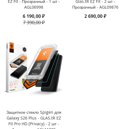
EZ Fit - Прозрачный - 1 шт -
Glas.tR EZ Fit - 2 шт -
AGL06998
Прозрачный - AGL09876
i
P
6 190,00 ₽
2 690,00 ₽
h
7 390,00 ₽
o
n
e
1
6
e
i
P
h
o
n
e
1
6
Защитное стекло Spigen для
i
Galaxy S26 Plus - GLAS.tR EZ
P
Fit Pro HD (Privacy) - 2 шт -
h