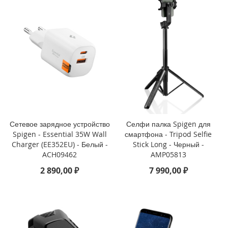
P
h
o
n
e
1
4
P
r
o
M
a
x
Сетевое зарядное устройство
Селфи палка Spigen для
Spigen - Essential 35W Wall
смартфона - Tripod Selfie
i
Charger (EE352EU) - Белый -
Stick Long - Черный -
P
ACH09462
AMP05813
h
o
2 890,00 ₽
7 990,00 ₽
n
e
1
4
P
r