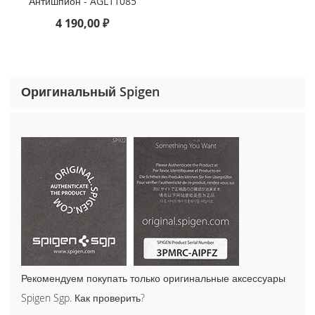
Антишпион - AGL11085
o
n
4 190,00 ₽
e
1
5
P
r
Оригинальный Spigen
o
M
a
x
i
P
h
o
n
e
1
5
P
Рекомендуем покупать только оригинальные аксессуары
r
Spigen Sgp. Как проверить?
o