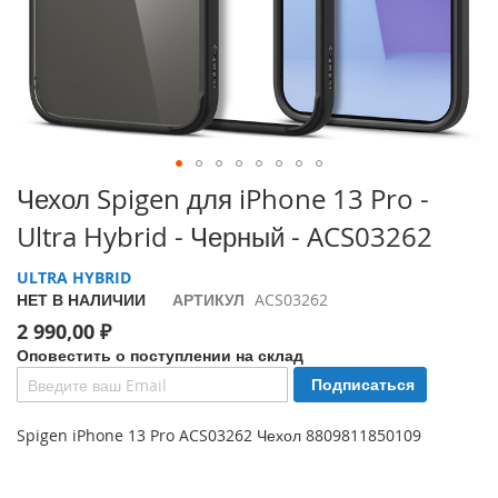
i
P
h
o
n
e
1
7
Перейти
Чехол Spigen для iPhone 13 Pro -
P
к
r
Ultra Hybrid - Черный - ACS03262
началу
o
галереи
ULTRA HYBRID
изображений
i
НЕТ В НАЛИЧИИ
АРТИКУЛ
ACS03262
P
h
2 990,00 ₽
o
Оповестить о поступлении на склад
n
Подписаться
e
A
i
Spigen iPhone 13 Pro ACS03262 Чехол 8809811850109
r
i