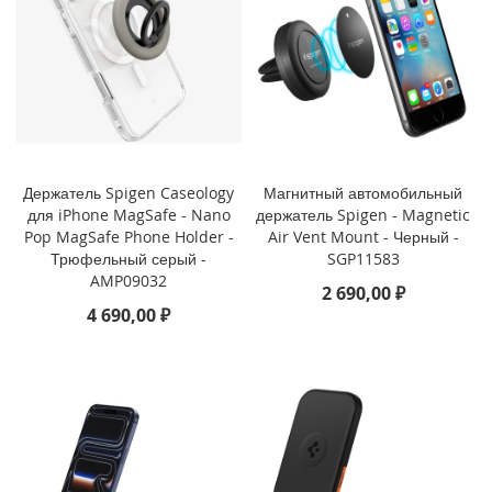
i
P
h
o
n
e
S
E
Держатель Spigen Caseology
Магнитный автомобильный
(
для iPhone MagSafe - Nano
держатель Spigen - Magnetic
2
Pop MagSafe Phone Holder -
Air Vent Mount - Черный -
0
Трюфельный серый -
SGP11583
2
AMP09032
2
2 690,00 ₽
/
4 690,00 ₽
2
0
2
0
)
/
8
/
7