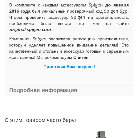
В комплекте с каждым аксессуаром Spigen
до января
i
2016 года
был уникальный проверочный код Spigen Sgp.
P
h
Чтобы проверить аксессуар Spigen на оригинальность,
o
необходимо было ввести этот код на сайте
n
original.spigen.com
e
Компания
Spigen
заслужила репутацию производителя,
1
который уделяет повышенное внимание деталям! Это
5
качественный и стильный аксессуар готовый к серьезным
P
испытаниям! Мы рекомендуем
Спиген
!
l
u
Приятных Вам покупок!
s
i
P
Подробная информация
h
o
n
e
1
С этим товаром часто берут
5
i