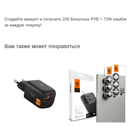
P
h
o
Создайте аккаунт и получите 200 Бонусных РУБ + 10% кэшбэк
n
за каждую покупку!
e
1
7
Вам также может понравиться
i
P
h
o
n
e
1
6
P
r
o
M
a
x