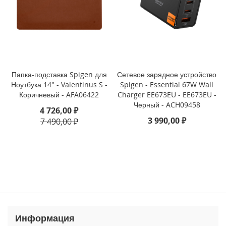
3
P
r
o
i
P
h
Папка-подставка Spigen для
Сетевое зарядное устройство
o
Ноутбука 14" - Valentinus S -
Spigen - Essential 67W Wall
n
Коричневый - AFA06422
Charger EE673EU - EE673EU -
e
Черный - ACH09458
4 726,00 ₽
1
3
3 990,00 ₽
7 490,00 ₽
i
P
h
o
n
e
1
3
M
Информация
i