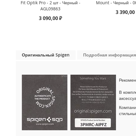
Fit Optik Pro - 2 шт - Черный -
Mount - Черный - 
iPhone
AGL09863
13
3 390,00
Pro
3 090,00 ₽
iPhone
13
iPhone
13
Mini
Оригинальный Spigen
Подробная информация
iPhone
12
Pro
Рекомен
Max
iPhone
В компл
12
аксессу
/
Компан
iPhone
стильны
12
Pro
iPhone
12