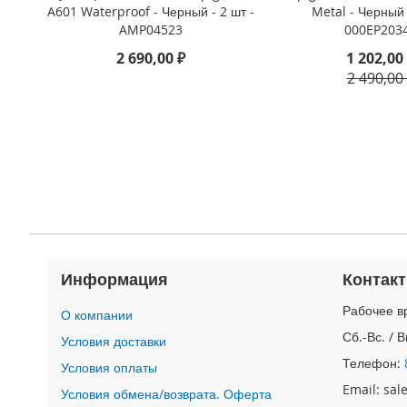
4
A601 Waterproof - Черный - 2 шт -
Metal - Черный 
iPad
AMP04523
000EP203
iPad
2 690,00 ₽
1 202,00
Pro
2 490,00
13
(2024)
iPad
Pro
11
(2024)
iPad
Air
13
(2024)
Информация
Контак
iPad
Air
Рабочее вр
О компании
11
Сб.-Вс. / 
Условия доставки
(2024)
Телефон:
Условия оплаты
iPad
Email: sa
Mini
Условия обмена/возврата. Оферта