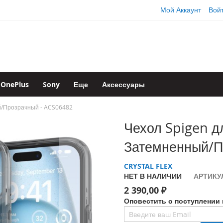
Мой Аккаунт
Вой
OnePlus
Sony
Еще
Аксессуары
ный/Прозрачный - ACS06482
Чехол Spigen дл
Затемненный/П
CRYSTAL FLEX
НЕТ В НАЛИЧИИ
АРТИКУ
2 390,00 ₽
Оповестить о поступлении 