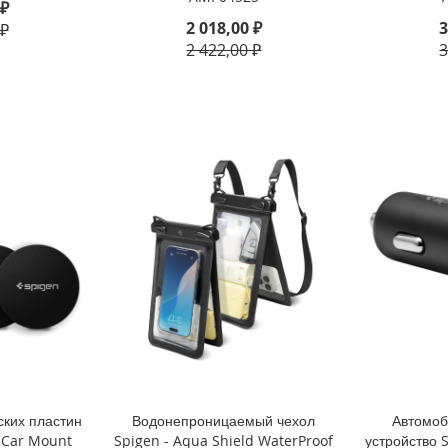
 ₽
2 018,00 ₽
3
 ₽
2 422,00 ₽
3
ских пластин
Водонепроницаемый чехол
Автомоб
 Car Mount
Spigen - Aqua Shield WaterProof
устройство 