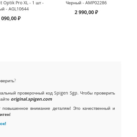
t Optik Pro XL - 1 шт -
Черный - AMP02286
ый - AGL10644
2 990,00 ₽
 090,00 ₽
оверить?
альный проверочный код Spigen Sgp. Чтобы проверить
сайте
original.spigen.com
т повышенное внимание деталям! Это качественный и
иген
!
ок!