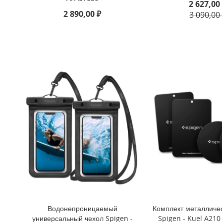
2 627,00
iPhone
2 890,00 ₽
3 090,00
8
Plus
iPhone
6s
Plus
iPhone
6s
iPhone
SE
/
5s
/
5
iPhone
5c
iPhone
4s
Водонепроницаемый
Комплект металличе
/
универсальный чехол Spigen -
Spigen - Kuel A210