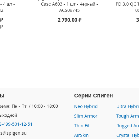
- 4 шт -
Case A603 - 1 шт - Черный -
PD 3.0 QC 
42
ACS09745
0
 ₽
2 790,00 ₽
3
 ₽
ты
Серии Спиген
емя: Пн.- Пт. / 10:00 - 18:00
Neo Hybrid
Ultra Hybr
Выходной
Slim Armor
Tough Arm
8-499-501-12-51
Thin Fit
Rugged Ar
les@spigen.su
AirSkin
Crystal Hy