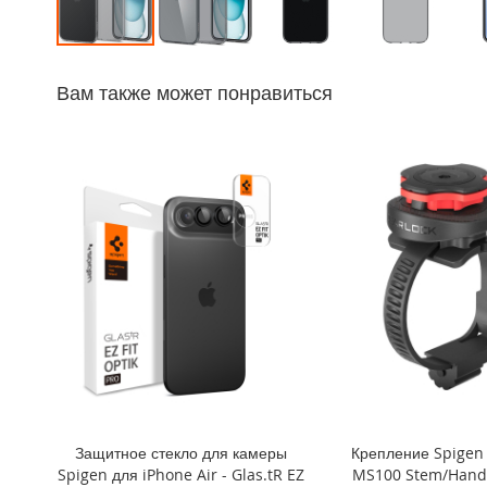
iPhone
14
Перейти
Pro
к
Max
Вам также может понравиться
началу
iPhone
галереи
14
изображений
Pro
iPhone
14
Plus
iPhone
14
iPhone
SE
(2022/2020)/8/7
iPhone
13
Pro
Защитное стекло для камеры
Крепление Spigen 
Max
Spigen для iPhone Air - Glas.tR EZ
MS100 Stem/Handl