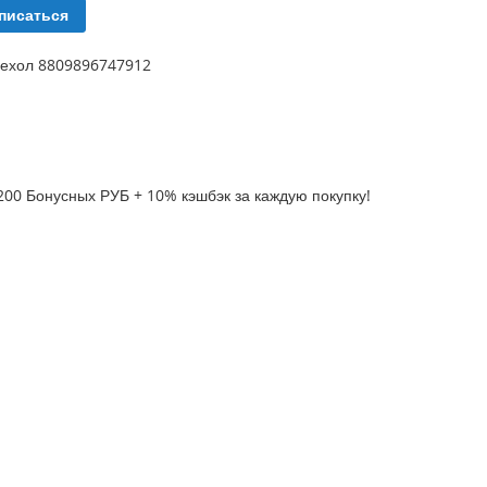
писаться
Чехол 8809896747912
200 Бонусных РУБ + 10% кэшбэк за каждую покупку!