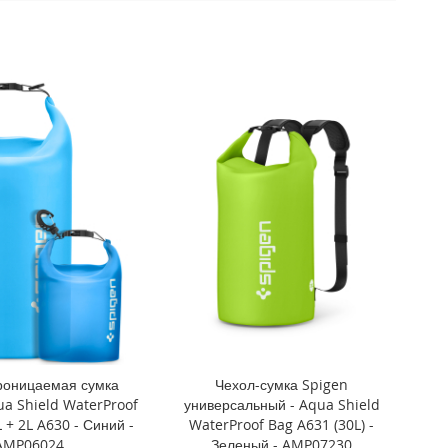
роницаемая сумка
Чехол-сумка Spigen
ua Shield WaterProof
универсальный - Aqua Shield
 + 2L A630 - Синий -
WaterProof Bag A631 (30L) -
AMP06024
Зеленый - AMP07230