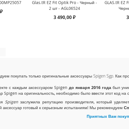
000MP25057
Glas.tR EZ Fit Optik Pro - Черный -
GLAS.tR EZ Fi
2 шт - AGL06524
Черн
 ₽
3 490,00 ₽
3
дуем покупать только оригинальные аксессуары Spigen Sgp. Как пр
екте с каждым аксессуаром Spigen
до января 2016 года
был уник
ар Spigen на оригинальность, необходимо было ввести этот код на 
ия
Spigen
заслужила репутацию производителя, который уделяе
й аксессуар готовый к серьезным испытаниям! Мы рекомендуем
Сп
Приятных Вам покуп