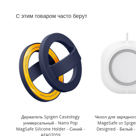
Mini
iPhone
С этим товаром часто берут
11
Pro
Max
iPhone
11
Pro
iPhone
11
Другие
iPhone
iPhone
XS
Max
iPhone
Держатель Spigen Caseology
Чехол для зарядного
XS
универсальный - Nano Pop
MageSafe от Spigen
iPhone
MagSafe Silicone Holder - Синий -
Designed - Белый 
XR
AFA07059