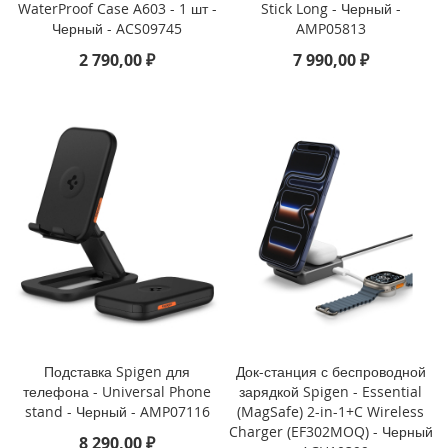
WaterProof Case A603 - 1 шт -
Stick Long - Черный -
i
Черный - ACS09745
AMP05813
P
2 790,00 ₽
7 990,00 ₽
h
o
n
e
S
E
(
2
0
2
2
/
2
0
2
0
)
Подставка Spigen для
Док-станция с беспроводной
/
телефона - Universal Phone
зарядкой Spigen - Essential
8
stand - Черный - AMP07116
(MagSafe) 2-in-1+C Wireless
/
Charger (EF302MOQ) - Черный
8 290,00 ₽
7