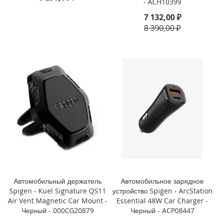
- ACH10399
7 132,00 ₽
i
8 390,00 ₽
P
h
o
n
e
1
3
P
r
o
M
a
x
i
P
h
Автомобильный держатель
Автомобильное зарядное
o
Spigen - Kuel Signature QS11
устройство Spigen - ArcStation
n
Air Vent Magnetic Car Mount -
Essential 48W Car Charger -
e
Черный - 000CG20879
Черный - ACP08447
1