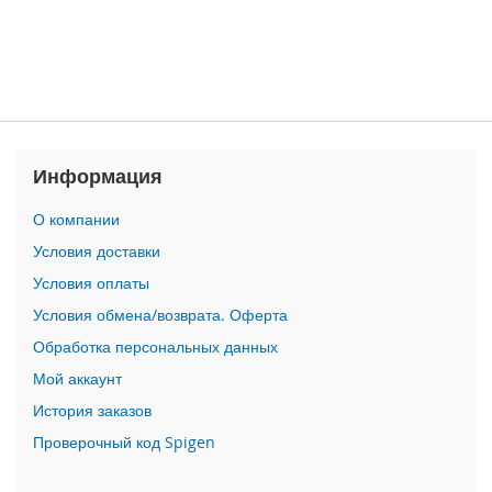
n
i
i
P
h
o
n
Информация
e
1
О компании
2
P
Условия доставки
r
Условия оплаты
o
M
Условия обмена/возврата. Оферта
a
Обработка персональных данных
x
Мой аккаунт
i
История заказов
P
h
Проверочный код Spigen
o
n