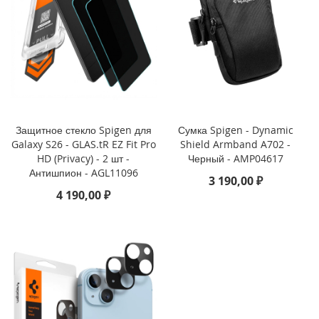
i
P
h
o
n
e
1
6
Защитное стекло Spigen для
Сумка Spigen - Dynamic
e
Galaxy S26 - GLAS.tR EZ Fit Pro
Shield Armband A702 -
HD (Privacy) - 2 шт -
Черный - AMP04617
i
Антишпион - AGL11096
P
3 190,00 ₽
h
4 190,00 ₽
o
n
e
1
6
i
P
h