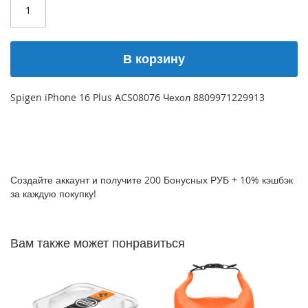
P
h
o
n
В корзину
e
1
7
Spigen iPhone 16 Plus ACS08076 Чехол 8809971229913
i
P
h
o
n
Создайте аккаунт и получите 200 Бонусных РУБ + 10% кэшбэк
e
за каждую покупку!
1
6
P
r
Вам также может понравиться
o
M
a
x