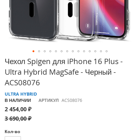
i
P
h
o
n
e
1
7
P
Перейти
Чехол Spigen для iPhone 16 Plus -
r
к
o
Ultra Hybrid MagSafe - Черный -
началу
галереи
i
ACS08076
изображений
P
h
ULTRA HYBRID
o
В НАЛИЧИИ
АРТИКУЛ
ACS08076
n
2 454,00 ₽
e
A
3 690,00 ₽
i
r
Кол-во
i