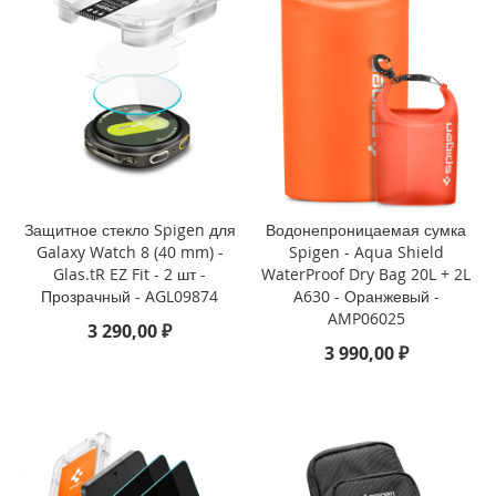
i
P
h
o
n
e
1
6
P
r
o
Защитное стекло Spigen для
Водонепроницаемая сумка
Galaxy Watch 8 (40 mm) -
Spigen - Aqua Shield
i
Glas.tR EZ Fit - 2 шт -
WaterProof Dry Bag 20L + 2L
P
Прозрачный - AGL09874
A630 - Оранжевый -
h
AMP06025
o
3 290,00 ₽
n
3 990,00 ₽
e
1
6
P
l
u
s