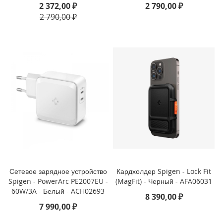
3
2 372,00 ₽
2 790,00 ₽
P
2 790,00 ₽
r
o
i
P
h
o
n
e
1
3
i
P
h
o
Сетевое зарядное устройство
Кардхолдер Spigen - Lock Fit
n
Spigen - PowerArc PE2007EU -
(MagFit) - Черный - AFA06031
e
60W/3A - Белый - ACH02693
1
8 390,00 ₽
3
7 990,00 ₽
M
i