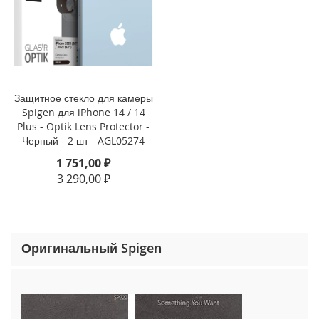
o
n
e
1
5
P
r
Защитное стекло для камеры
o
Spigen для iPhone 14 / 14
M
Plus - Optik Lens Protector -
a
x
Черный - 2 шт - AGL05274
1 751,00 ₽
i
3 290,00 ₽
P
h
o
n
e
Оригинальный Spigen
1
5
P
r
o