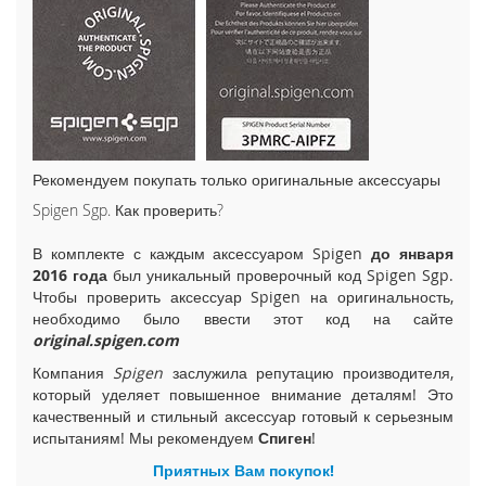
i
P
h
o
n
e
1
5
Рекомендуем покупать только оригинальные аксессуары
P
l
Spigen Sgp. Как проверить?
u
s
В комплекте с каждым аксессуаром Spigen
до января
2016 года
был уникальный проверочный код Spigen Sgp.
i
Чтобы проверить аксессуар Spigen на оригинальность,
P
необходимо было ввести этот код на сайте
h
original.spigen.com
o
n
Компания
Spigen
заслужила репутацию производителя,
e
который уделяет повышенное внимание деталям! Это
1
качественный и стильный аксессуар готовый к серьезным
5
испытаниям! Мы рекомендуем
Спиген
!
Приятных Вам покупок!
i