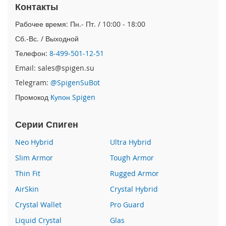
e
Контакты
1
2
Рабочее время: Пн.- Пт. / 10:00 - 18:00
/
Сб.-Вс. / Выходной
i
P
Телефон:
8-499-501-12-51
h
Email: sales@spigen.su
o
n
Telegram:
@SpigenSuBot
e
Промокод
Купон Spigen
1
2
P
Серии Спиген
r
o
Neo Hybrid
Ultra Hybrid
Slim Armor
Tough Armor
i
P
Thin Fit
Rugged Armor
h
o
AirSkin
Crystal Hybrid
n
Crystal Wallet
Pro Guard
e
1
Liquid Crystal
Glas
2