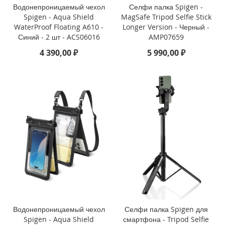
Водонепроницаемый чехол
Селфи палка Spigen -
o
Spigen - Aqua Shield
MagSafe Tripod Selfie Stick
WaterProof Floating A610 -
Longer Version - Черный -
i
Синий - 2 шт - ACS06016
AMP07659
P
h
4 390,00 ₽
5 990,00 ₽
o
n
e
1
4
P
l
u
s
i
P
h
o
n
e
Водонепроницаемый чехол
Селфи палка Spigen для
1
Spigen - Aqua Shield
смартфона - Tripod Selfie
4