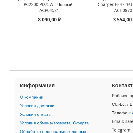
4
PC2200 PD75W - Черный -
Charger EE472EU 
iPad
ACP04581
ACH0870
iPad
8 090,00 ₽
3 554,00
Pro
13
(2024)
iPad
Pro
11
(2024)
iPad
Air
13
Информация
Контак
(2024)
iPad
Рабочее вр
О компании
Air
Сб.-Вс. / 
Условия доставки
11
Телефон:
(2024)
Условия оплаты
Email: sa
iPad
Условия обмена/возврата. Оферта
Mini
Telegram:
Обработка персональных данных