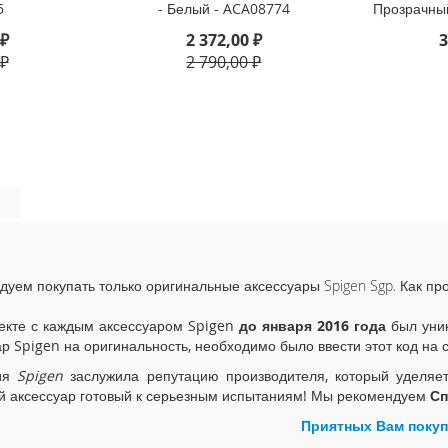
5
- Белый - ACA08774
Прозрачны
 ₽
2 372,00 ₽
3
 ₽
2 790,00 ₽
дуем покупать только оригинальные аксессуары Spigen Sgp. Как пр
екте с каждым аксессуаром Spigen
до января 2016 года
был уник
ар Spigen на оригинальность, необходимо было ввести этот код на 
ия
Spigen
заслужила репутацию производителя, который уделяе
й аксессуар готовый к серьезным испытаниям! Мы рекомендуем
Сп
Приятных Вам покуп