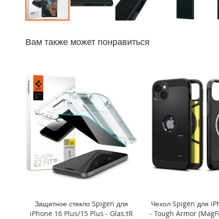
iPhone
14
Перейти
Pro
к
Max
Вам также может понравиться
началу
iPhone
галереи
14
изображений
Pro
iPhone
14
Plus
iPhone
14
iPhone
SE
(2022/2020)/8/7
iPhone
13
Pro
Защитное стекло Spigen для
Чехол Spigen для iP
Max
iPhone 16 Plus/15 Plus - Glas.tR
- Tough Armor (MagFi