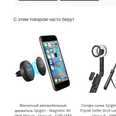
Mini
iPhone
11
С этим товаром часто берут
Pro
Max
iPhone
11
Pro
iPhone
11
Другие
iPhone
iPhone
XS
Max
iPhone
XS
Магнитный автомобильный
Селфи палка Spige
iPhone
держатель Spigen - Magnetic Air
Tripod Selfie Stick L
XR
Vent Mount - Черный - SGP11583
- Черный - AM