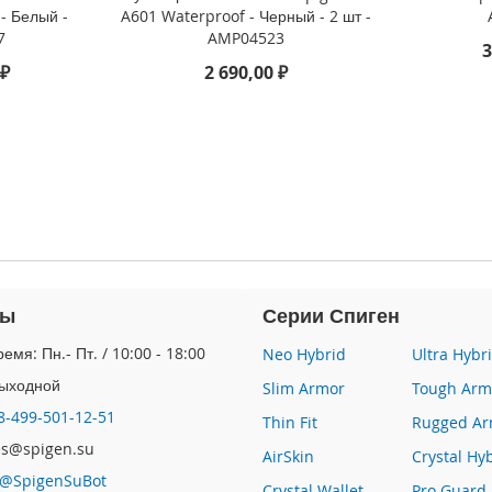
- Белый -
A601 Waterproof - Черный - 2 шт -
7
AMP04523
3
 ₽
2 690,00 ₽
ты
Серии Спиген
емя: Пн.- Пт. / 10:00 - 18:00
Neo Hybrid
Ultra Hybr
Выходной
Slim Armor
Tough Arm
8-499-501-12-51
Thin Fit
Rugged Ar
les@spigen.su
AirSkin
Crystal Hy
@SpigenSuBot
Crystal Wallet
Pro Guard