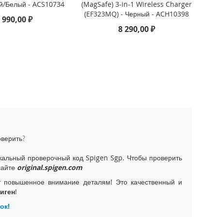
й/Белый - ACS10734
(MagSafe) 3-in-1 Wireless Charger
(EF323MQ) - Черный - ACH10398
 990,00 ₽
8 290,00 ₽
оверить?
альный проверочный код Spigen Sgp. Чтобы проверить
сайте
original.spigen.com
т повышенное внимание деталям! Это качественный и
иген
!
ок!