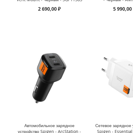
iPhone
2 690,00 ₽
5 990,00
8
Plus
iPhone
6s
Plus
iPhone
6s
iPhone
SE
/
5s
/
5
iPhone
5c
iPhone
4s
Автомобильное зарядное
Сетевое зарядное 
/
устройство Spigen - ArcStation -
Spigen - Essentia