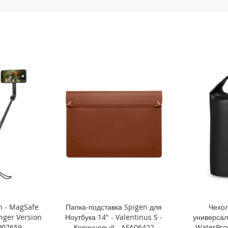
n - MagSafe
Папка-подставка Spigen для
Чехол
onger Version
Ноутбука 14" - Valentinus S -
универсал
P07659
Коричневый - AFA06422
WaterProo