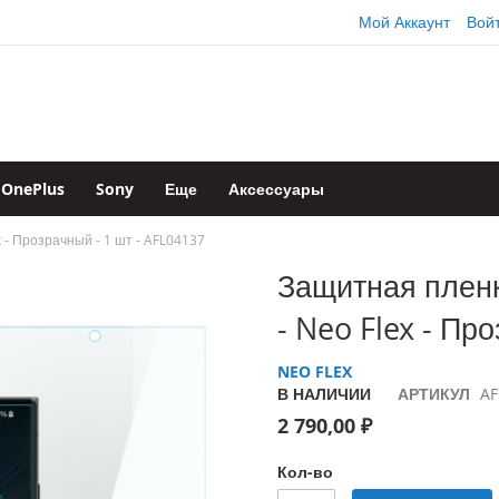
Мой Аккаунт
Вой
OnePlus
Sony
Еще
Аксессуары
x - Прозрачный - 1 шт - AFL04137
Защитная пленк
- Neo Flex - Пр
NEO FLEX
В НАЛИЧИИ
АРТИКУЛ
AF
2 790,00 ₽
Кол-во