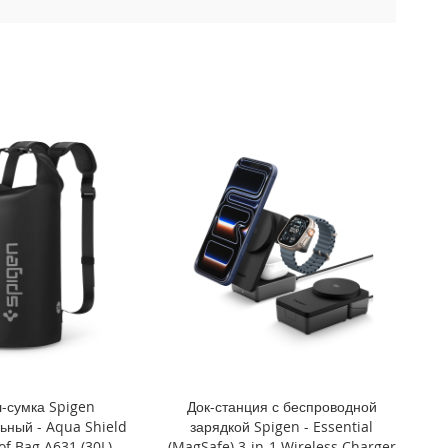
-сумка Spigen
Док-станция с беспроводной
ьный - Aqua Shield
зарядкой Spigen - Essential
f Bag A631 (30L) -
(MagSafe) 3-in-1 Wireless Charger