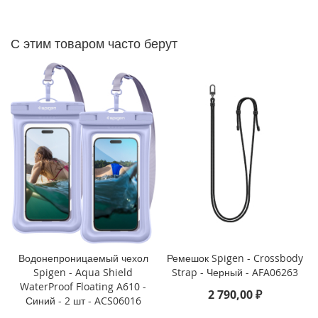
P
h
o
С этим товаром часто берут
n
e
1
4
P
r
o
M
a
x
i
P
h
o
n
Водонепроницаемый чехол
Ремешок Spigen - Crossbody
e
Spigen - Aqua Shield
Strap - Черный - AFA06263
1
WaterProof Floating A610 -
4
2 790,00 ₽
Синий - 2 шт - ACS06016
P
r