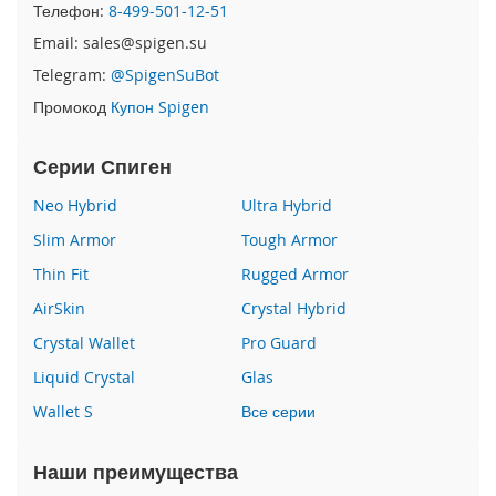
e
Телефон:
8-499-501-12-51
1
Email: sales@spigen.su
2
/
Telegram:
@SpigenSuBot
i
Промокод
Купон Spigen
P
h
o
Серии Спиген
n
e
Neo Hybrid
Ultra Hybrid
1
Slim Armor
Tough Armor
2
P
Thin Fit
Rugged Armor
r
o
AirSkin
Crystal Hybrid
Crystal Wallet
Pro Guard
i
P
Liquid Crystal
Glas
h
o
Wallet S
Все серии
n
e
Наши преимущества
1
2