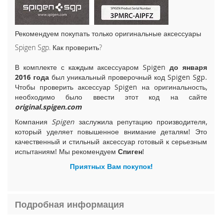
i
P
h
Рекомендуем покупать только оригинальные аксессуары
o
n
Spigen Sgp. Как проверить?
e
1
В комплекте с каждым аксессуаром Spigen
до января
5
2016 года
был уникальный проверочный код Spigen Sgp.
P
Чтобы проверить аксессуар Spigen на оригинальность,
l
необходимо было ввести этот код на сайте
u
original.spigen.com
s
Компания
Spigen
заслужила репутацию производителя,
i
который уделяет повышенное внимание деталям! Это
P
качественный и стильный аксессуар готовый к серьезным
h
испытаниям! Мы рекомендуем
Спиген
!
o
Приятных Вам покупок!
n
e
1
5
Подробная информация
i