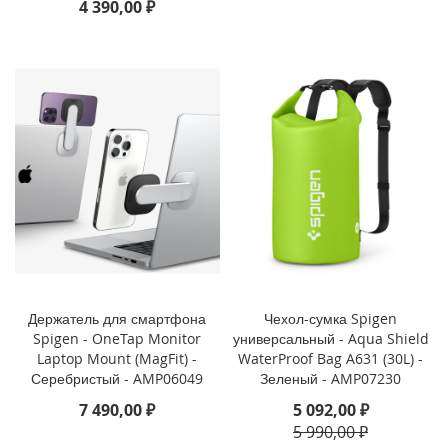
4 390,00 ₽
o
i
P
h
o
n
e
1
4
P
l
u
s
i
Держатель для смартфона
Чехол-сумка Spigen
P
Spigen - OneTap Monitor
универсальный - Aqua Shield
h
Laptop Mount (MagFit) -
WaterProof Bag A631 (30L) -
o
Серебристый - AMP06049
Зеленый - AMP07230
n
e
7 490,00 ₽
5 092,00 ₽
1
5 990,00 ₽
4