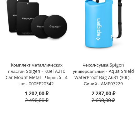
3
P
r
o
i
P
h
o
n
e
Комплект металлических
Чехол-сумка Spigen
1
пластин Spigen - Kuel A210
универсальный - Aqua Shield
3
Car Mount Metal - Черный - 4
WaterProof Bag A631 (30L) -
шт - 000EP20342
Синий - AMP07229
i
P
1 202,00 ₽
2 287,00 ₽
h
2 490,00 ₽
2 690,00 ₽
o
n
e
1
3
M
i