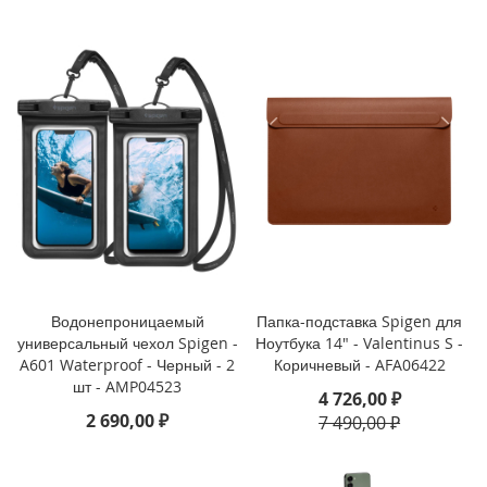
i
P
h
o
n
e
S
E
(
2
0
2
2
/
2
Водонепроницаемый
Папка-подставка Spigen для
0
универсальный чехол Spigen -
Ноутбука 14" - Valentinus S -
2
A601 Waterproof - Черный - 2
Коричневый - AFA06422
0
шт - AMP04523
4 726,00 ₽
)
2 690,00 ₽
7 490,00 ₽
/
8
/
7