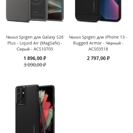
i
P
h
o
n
Чехол Spigen для Galaxy S26
Чехол Spigen для iPhone 13 -
e
Plus - Liquid Air (MagSafe) -
Rugged Armor - Черный -
1
Серый - ACS10705
ACS03518
6
e
1 896,00 ₽
2 797,00 ₽
3 090,00 ₽
i
P
h
o
n
e
1
6
i
P
h