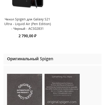
o
n
e
1
Чехол Spigen для Galaxy S21
5
Ultra - Liquid Air (Pen Edition)
P
r
- Черный - ACS02831
o
2 790,00 ₽
M
a
x
i
Оригинальный Spigen
P
h
o
n
e
1
5
P
r
o