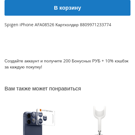
P
В корзину
h
o
n
Spigen iPhone AFA08526 Картхолдер 8809971233774
e
1
7
i
P
Создайте аккаунт и получите 200 Бонусных РУБ + 10% кэшбэк
h
за каждую покупку!
o
n
e
1
Вам также может понравиться
6
P
r
o
M
a
x