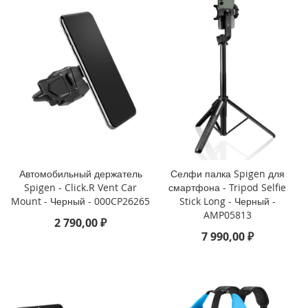
i
P
h
o
n
e
1
3
P
r
o
M
Автомобильный держатель
Селфи палка Spigen для
a
Spigen - Click.R Vent Car
смартфона - Tripod Selfie
x
Mount - Черный - 000CP26265
Stick Long - Черный -
AMP05813
2 790,00 ₽
i
P
7 990,00 ₽
h
o
n
e
1