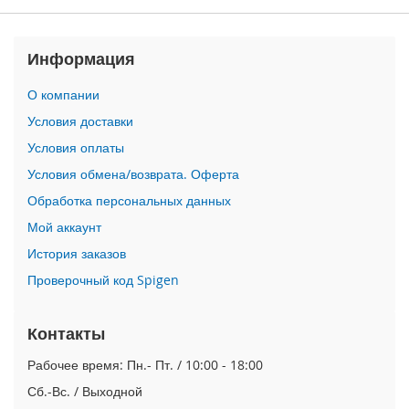
n
i
Информация
i
P
О компании
h
Условия доставки
o
n
Условия оплаты
e
1
Условия обмена/возврата. Оферта
2
Обработка персональных данных
P
r
Мой аккаунт
o
История заказов
M
a
Проверочный код Spigen
x
i
Контакты
P
Рабочее время: Пн.- Пт. / 10:00 - 18:00
h
o
Сб.-Вс. / Выходной
n