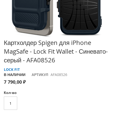
i
P
h
o
n
e
1
Перейти
7
Картхолдер Spigen для iPhone
P
к
MagSafe - Lock Fit Wallet - Синевато-
r
началу
o
галереи
серый - AFA08526
изображений
i
LOCK FIT
P
В НАЛИЧИИ
АРТИКУЛ
AFA08526
h
o
7 790,00 ₽
n
e
Кол-во
A
i
r
i