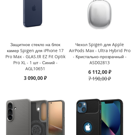
i
P
h
o
n
e
1
6
Защитное стекло на блок
Чехол Spigen для Apple
P
камер Spigen для iPhone 17
AirPods Max - Ultra Hybrid Pro
r
Pro Max - GLAS.tR EZ Fit Optik
- Кристально-прозрачный -
o
Pro XL - 1 шт - Синий -
ASD02813
AGL10651
i
6 112,00 ₽
P
3 090,00 ₽
7 190,00 ₽
h
o
n
e
1
6
P
l
u
s