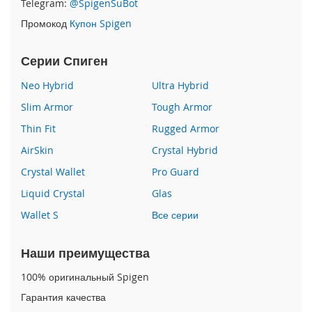
Telegram:
@SpigenSuBot
P
Промокод
Купон Spigen
h
o
n
Серии Спиген
e
1
Neo Hybrid
Ultra Hybrid
7
Slim Armor
Tough Armor
i
Thin Fit
Rugged Armor
P
h
AirSkin
Crystal Hybrid
o
n
Crystal Wallet
Pro Guard
e
Liquid Crystal
Glas
1
6
Wallet S
Все серии
P
r
o
Наши преимущества
M
a
100% оригинальный Spigen
x
Гарантия качества