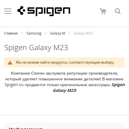
Skip
Apple
to
Моя корзи
Content
i
P
h
o
Главная
Samsung
Galaxy M
Galaxy M23
n
e
Spigen Galaxy M23
i
P
Мы не можем найти продукты, соответствующие выбору.
h
o
Компания Спиген заслужила репутацию производителя,
n
который уделяет повышенное внимание деталям! В магазине
e
Spigen.su продаются только оригинальные аксессуары
Spigen
1
Galaxy M23
!
7
P
r
o
M
a
x