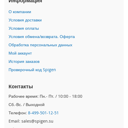
Информация
i
О компании
P
h
Условия доставки
o
Условия оплаты
n
e
Условия обмена/возврата. Оферта
1
Обработка персональных данных
7
P
Мой аккаунт
r
o
История заказов
Проверочный код Spigen
i
P
h
Контакты
o
n
Рабочее время: Пн.- Пт. / 10:00 - 18:00
e
Сб.-Вс. / Выходной
A
i
Телефон:
8-499-501-12-51
r
Email: sales@spigen.su
i