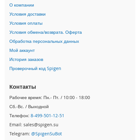
i
О компании
P
h
Условия доставки
o
Условия оплаты
n
e
Условия обмена/возврата. Оферта
1
Обработка персональных данных
6
P
Мой аккаунт
r
История заказов
o
Проверочный код Spigen
i
P
h
Контакты
o
n
Рабочее время: Пн.- Пт. / 10:00 - 18:00
e
Сб.-Вс. / Выходной
1
6
Телефон:
8-499-501-12-51
P
Email: sales@spigen.su
l
u
Telegram:
@SpigenSuBot
s