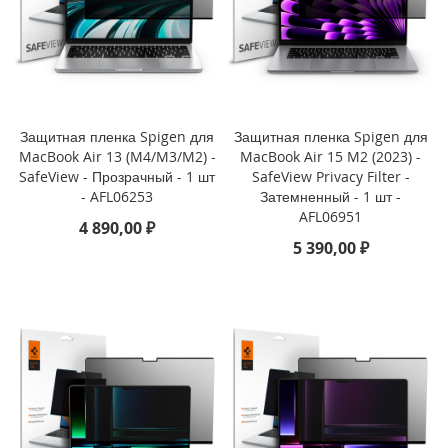
i
P
h
o
n
e
Защитная пленка Spigen для
Защитная пленка Spigen для
1
MacBook Air 13 (M4/M3/M2) -
MacBook Air 15 M2 (2023) -
7
P
SafeView - Прозрачный - 1 шт
SafeView Privacy Filter -
r
- AFL06253
Затемненный - 1 шт -
o
AFL06951
4 890,00 ₽
5 390,00 ₽
i
P
h
o
n
e
A
i
r
i