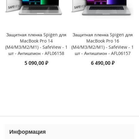
P
h
o
n
e
1
Защитная пленка Spigen для
Защитная пленка Spigen для
7
MacBook Pro 14
MacBook Pro 16
(M4/M3/M2/M1) - SafeView - 1
(M4/M3/M2/M1) - SafeView - 1
i
шт - Антишпион - AFL06158
шт - Антишпион - AFL06157
P
5 090,00 ₽
6 490,00 ₽
h
o
n
e
1
6
P
r
o
M
a
x
Информация