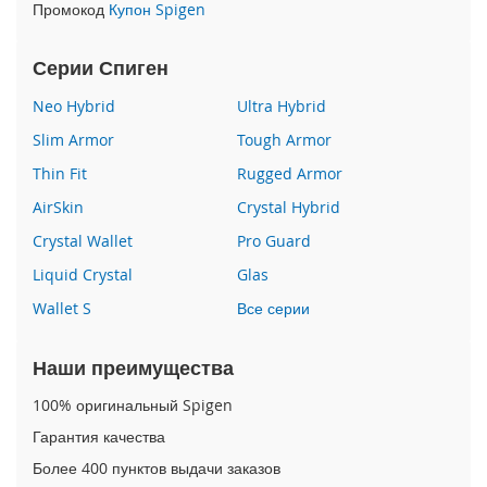
Промокод
Купон Spigen
i
P
Серии Спиген
h
o
Neo Hybrid
Ultra Hybrid
n
Slim Armor
Tough Armor
e
1
Thin Fit
Rugged Armor
6
e
AirSkin
Crystal Hybrid
Crystal Wallet
Pro Guard
i
P
Liquid Crystal
Glas
h
o
Wallet S
Все серии
n
e
Наши преимущества
1
6
100% оригинальный Spigen
i
Гарантия качества
P
Более 400 пунктов выдачи заказов
h