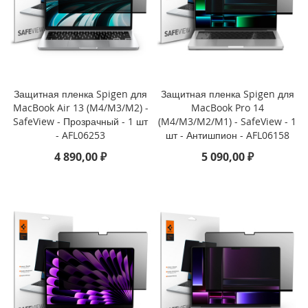
i
P
h
o
n
e
Защитная пленка Spigen для
Защитная пленка Spigen для
1
MacBook Air 13 (M4/M3/M2) -
MacBook Pro 14
7
P
SafeView - Прозрачный - 1 шт
(M4/M3/M2/M1) - SafeView - 1
r
- AFL06253
шт - Антишпион - AFL06158
o
4 890,00 ₽
5 090,00 ₽
i
P
h
o
n
e
A
i
r
i