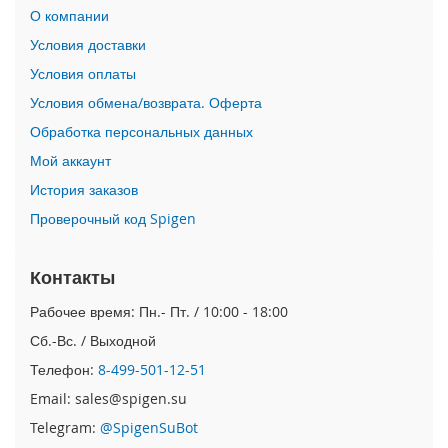
i
О компании
P
h
Условия доставки
o
Условия оплаты
n
e
Условия обмена/возврата. Оферта
1
Обработка персональных данных
6
P
Мой аккаунт
r
История заказов
o
Проверочный код Spigen
i
P
h
Контакты
o
n
Рабочее время: Пн.- Пт. / 10:00 - 18:00
e
Сб.-Вс. / Выходной
1
6
Телефон:
8-499-501-12-51
P
Email: sales@spigen.su
l
u
Telegram:
@SpigenSuBot
s