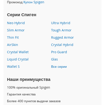
Промокод
Купон Spigen
i
P
Серии Спиген
h
o
Neo Hybrid
Ultra Hybrid
n
Slim Armor
Tough Armor
e
1
Thin Fit
Rugged Armor
6
e
AirSkin
Crystal Hybrid
Crystal Wallet
Pro Guard
i
P
Liquid Crystal
Glas
h
o
Wallet S
Все серии
n
e
Наши преимущества
1
6
100% оригинальный Spigen
i
Гарантия качества
P
Более 400 пунктов выдачи заказов
h