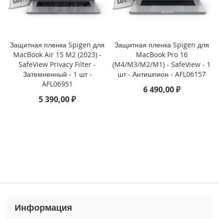
P
h
o
n
e
Защитная пленка Spigen для
Защитная пленка Spigen для
1
MacBook Air 15 M2 (2023) -
MacBook Pro 16
7
SafeView Privacy Filter -
(M4/M3/M2/M1) - SafeView - 1
Затемненный - 1 шт -
шт - Антишпион - AFL06157
i
AFL06951
6 490,00 ₽
P
5 390,00 ₽
h
o
n
e
1
6
P
r
o
M
a
x
Информация