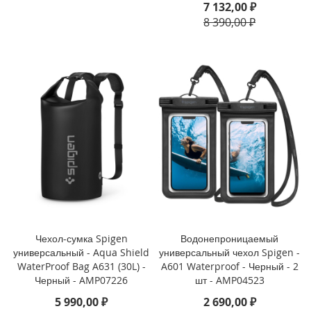
7 132,00 ₽
i
8 390,00 ₽
P
h
o
n
e
S
E
(
2
0
2
2
/
2
0
2
Чехол-сумка Spigen
Водонепроницаемый
0
универсальный - Aqua Shield
универсальный чехол Spigen -
)
WaterProof Bag A631 (30L) -
A601 Waterproof - Черный - 2
/
Черный - AMP07226
шт - AMP04523
8
/
5 990,00 ₽
2 690,00 ₽
7