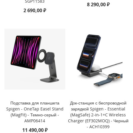
SGP11583
8 290,00 ₽
o
2 690,00 ₽
i
P
h
o
n
e
1
4
P
l
u
s
i
P
h
Подставка для планшета
Док-станция с беспроводной
o
Spigen - OneTap Easel Stand
зарядкой Spigen - Essential
n
(MagFit) - Темно-серый -
(MagSafe) 2-in-1+C Wireless
e
AMP06414
Charger (EF302MOQ) - Черный
1
- ACH10399
11 490,00 ₽
4