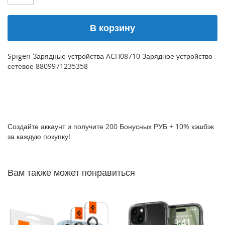
P
h
В корзину
o
n
e
1
Spigen Зарядные устройства ACH08710 Зарядное устройство
7
сетевое 8809971235358
i
P
h
o
n
Создайте аккаунт и получите 200 Бонусных РУБ + 10% кэшбэк
e
за каждую покупку!
1
6
P
r
Вам также может понравиться
o
M
a
x