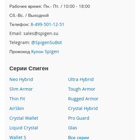
e
Рабочее время: Пн.- Пт. / 10:00 - 18:00
1
2
Сб.-Вс. / Выходной
/
Телефон:
8-499-501-12-51
i
P
Email: sales@spigen.su
h
Telegram:
@SpigenSuBot
o
n
Промокод
Купон Spigen
e
1
Серии Спиген
2
P
Neo Hybrid
Ultra Hybrid
r
o
Slim Armor
Tough Armor
i
Thin Fit
Rugged Armor
P
AirSkin
Crystal Hybrid
h
o
Crystal Wallet
Pro Guard
n
Liquid Crystal
Glas
e
1
Wallet S
Все серии
2