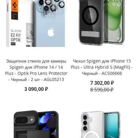
i
P
h
o
n
e
1
6
P
r
o
Защитное стекло для камеры
Чехол Spigen для iPhone 15
Spigen для iPhone 14 / 14
Plus - Ultra Hybrid S (MagFit) -
i
Plus - Optik Pro Lens Protector
Черный - ACS06666
P
- Черный - 2 шт - AGL05213
7 302,00 ₽
h
3 090,00 ₽
8 590,00 ₽
o
n
e
1
6
P
l
u
s