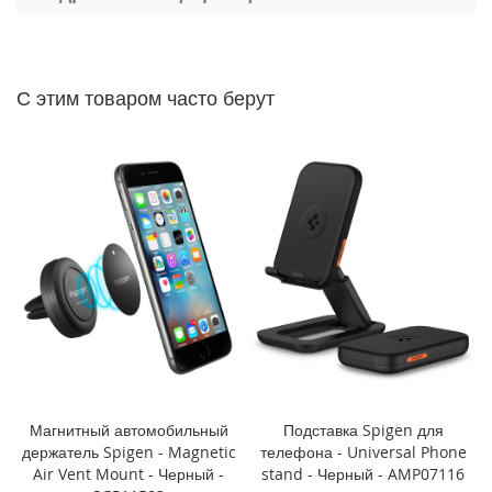
P
h
o
n
e
С этим товаром часто берут
1
4
P
r
o
M
a
x
i
P
h
o
n
e
1
Магнитный автомобильный
Подставка Spigen для
4
держатель Spigen - Magnetic
телефона - Universal Phone
P
Air Vent Mount - Черный -
stand - Черный - AMP07116
r