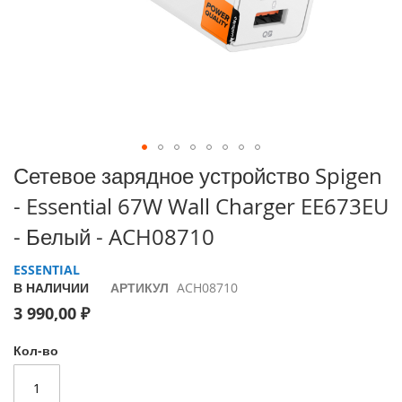
i
P
h
o
n
e
1
7
P
Перейти
Сетевое зарядное устройство Spigen
r
к
o
- Essential 67W Wall Charger EE673EU
началу
галереи
i
- Белый - ACH08710
изображений
P
h
ESSENTIAL
o
В НАЛИЧИИ
АРТИКУЛ
ACH08710
n
3 990,00 ₽
e
A
i
Кол-во
r
i