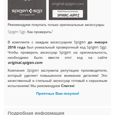
i
P
h
o
n
Рекомендуем покупать только оригинальные аксессуары
e
Spigen Sgp. Как проверить?
1
5
В комплекте с каждым аксессуаром Spigen
до января
P
2016 года
был уникальный проверочный код Spigen Sgp.
l
Чтобы проверить аксессуар Spigen на оригинальность,
u
необходимо было ввести этот код на сайте
s
original.spigen.com
i
Компания
Spigen
заслужила репутацию производителя,
P
который уделяет повышенное внимание деталям! Это
h
качественный и стильный аксессуар готовый к серьезным
o
испытаниям! Мы рекомендуем
Спиген
!
n
e
Приятных Вам покупок!
1
5
i
Подробная информация