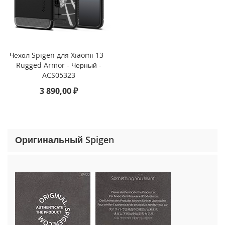
o
n
e
1
5
P
Чехол Spigen для Xiaomi 13 -
r
Rugged Armor - Черный -
o
ACS05323
M
a
3 890,00 ₽
x
i
P
h
Оригинальный Spigen
o
n
e
1
5
P
r
o