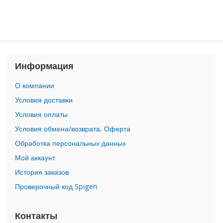
n
i
i
P
h
Информация
o
n
e
О компании
1
Условия доставки
2
P
Условия оплаты
r
Условия обмена/возврата. Оферта
o
M
Обработка персональных данных
a
Мой аккаунт
x
История заказов
i
Проверочный код Spigen
P
h
o
Контакты
n