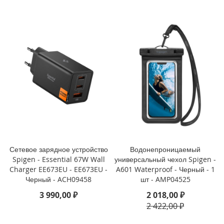
i
P
h
o
n
e
1
3
P
r
o
M
a
x
Сетевое зарядное устройство
Водонепроницаемый
Spigen - Essential 67W Wall
универсальный чехол Spigen -
i
Charger EE673EU - EE673EU -
A601 Waterproof - Черный - 1
P
Черный - ACH09458
шт - AMP04525
h
o
3 990,00 ₽
2 018,00 ₽
n
2 422,00 ₽
e
1