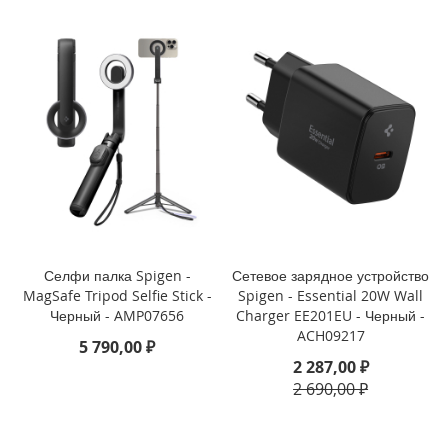
3
P
r
o
i
P
h
o
n
e
1
3
Селфи палка Spigen -
Сетевое зарядное устройство
i
P
MagSafe Tripod Selfie Stick -
Spigen - Essential 20W Wall
h
Черный - AMP07656
Charger EE201EU - Черный -
o
ACH09217
5 790,00 ₽
n
2 287,00 ₽
e
2 690,00 ₽
1
3
M
i