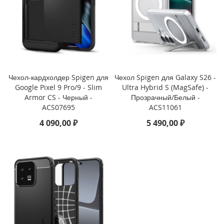
i
P
h
o
n
e
1
Чехол-кардхолдер Spigen для
Чехол Spigen для Galaxy S26 -
6
Google Pixel 9 Pro/9 - Slim
Ultra Hybrid S (MagSafe) -
e
Armor CS - Черный -
Прозрачный/Белый -
ACS07695
ACS11061
i
4 090,00 ₽
5 490,00 ₽
P
h
o
n
e
1
6
i
P
h