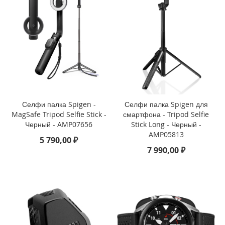
i
P
h
o
n
e
1
3
P
Селфи палка Spigen -
Селфи палка Spigen для
r
o
MagSafe Tripod Selfie Stick -
смартфона - Tripod Selfie
M
Черный - AMP07656
Stick Long - Черный -
a
AMP05813
5 790,00 ₽
x
7 990,00 ₽
i
P
h
o
n
e
1