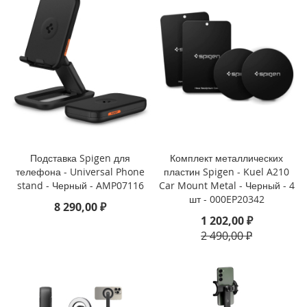
i
P
h
o
n
e
S
E
(
2
0
Подставка Spigen для
Комплект металлических
2
телефона - Universal Phone
пластин Spigen - Kuel A210
2
stand - Черный - AMP07116
Car Mount Metal - Черный - 4
/
шт - 000EP20342
2
8 290,00 ₽
0
1 202,00 ₽
2
2 490,00 ₽
0
)
/
8
/
7