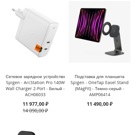
o
i
P
h
o
n
e
1
4
P
l
u
Сетевое зарядное устройство
Подставка для планшета
s
Spigen - ArcStation Pro 140W
Spigen - OneTap Easel Stand
Wall Charger 2-Port - Белый -
(MagFit) - Темно-серый -
i
ACH06033
AMP06414
P
h
11 977,00 ₽
11 490,00 ₽
o
14 090,00 ₽
n
e
1
4