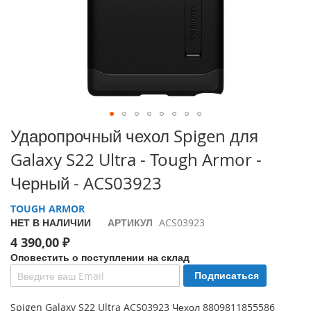
i
P
h
o
n
e
1
7
P
Перейти
Ударопрочный чехол Spigen для
r
к
o
Galaxy S22 Ultra - Tough Armor -
началу
галереи
i
Черный - ACS03923
изображений
P
h
TOUGH ARMOR
o
НЕТ В НАЛИЧИИ
АРТИКУЛ
ACS03923
n
4 390,00 ₽
e
A
Оповестить о поступлении на склад
i
Подписаться
r
Spigen Galaxy S22 Ultra ACS03923 Чехол 8809811855586
i