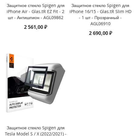
Защитное стекло Spigen для
Защитное стекло Spigen для
i
iPhone Air - Glas.tR EZ Fit - 2
iPhone 16/15 - Glas.tR Slim HD
P
шт - Антишпион - AGL09862
- 1 шт - Прозрачный -
h
AGL06910
2 561,00 ₽
o
2 690,00 ₽
n
e
1
6
e
i
P
h
o
n
e
1
6
i
P
Защитное стекло Spigen для
h
Tesla Model S / X (2022/2021) -