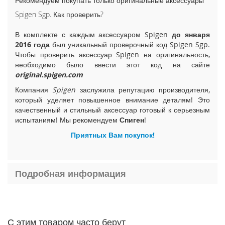
Рекомендуем покупать только оригинальные аксессуары
i
Spigen Sgp. Как проверить?
P
h
В комплекте с каждым аксессуаром Spigen
до января
o
2016 года
был уникальный проверочный код Spigen Sgp.
n
Чтобы проверить аксессуар Spigen на оригинальность,
e
необходимо было ввести этот код на сайте
1
original.spigen.com
5
P
Компания
Spigen
заслужила репутацию производителя,
l
который уделяет повышенное внимание деталям! Это
u
качественный и стильный аксессуар готовый к серьезным
s
испытаниям! Мы рекомендуем
Спиген
!
i
Приятных Вам покупок!
P
h
o
n
Подробная информация
e
1
5
i
С этим товаром часто берут