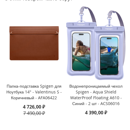
P
h
o
n
e
1
4
P
r
o
M
a
x
i
P
Папка-подставка Spigen для
Водонепроницаемый чехол
h
Ноутбука 14" - Valentinus S -
Spigen - Aqua Shield
o
Коричневый - AFA06422
WaterProof Floating A610 -
n
Синий - 2 шт - ACS06016
4 726,00 ₽
e
4 390,00 ₽
7 490,00 ₽
1
4
P
r