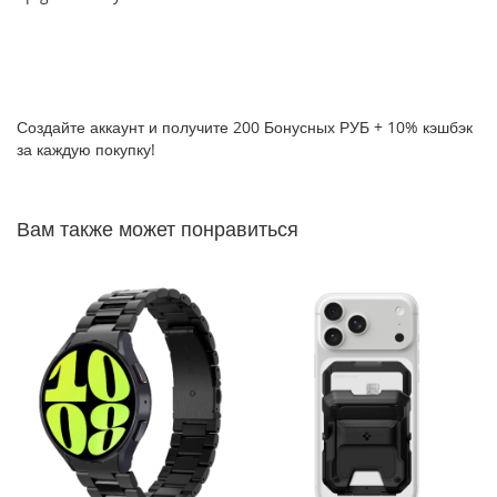
P
h
o
n
e
1
Создайте аккаунт и получите 200 Бонусных РУБ + 10% кэшбэк
7
за каждую покупку!
i
P
Вам также может понравиться
h
o
n
e
1
6
P
r
o
M
a
x