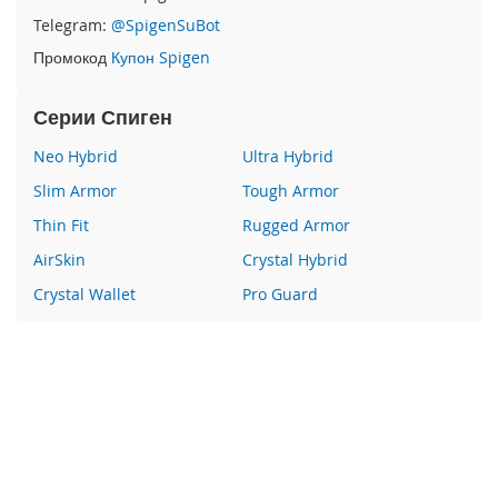
e
Telegram:
@SpigenSuBot
1
2
Промокод
Купон Spigen
/
i
Серии Спиген
P
h
Neo Hybrid
Ultra Hybrid
o
n
Slim Armor
Tough Armor
e
1
Thin Fit
Rugged Armor
2
AirSkin
Crystal Hybrid
P
r
Crystal Wallet
Pro Guard
o
Liquid Crystal
Glas
i
Wallet S
Все серии
P
h
o
Наши преимущества
n
e
100% оригинальный Spigen
1
Гарантия качества
2