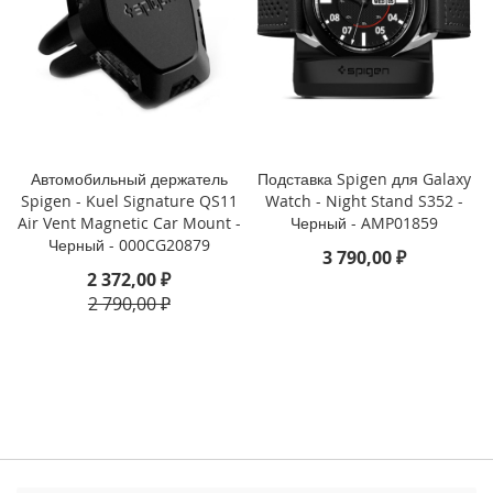
3
P
r
o
i
P
h
o
Автомобильный держатель
Подставка Spigen для Galaxy
n
Spigen - Kuel Signature QS11
Watch - Night Stand S352 -
e
Air Vent Magnetic Car Mount -
Черный - AMP01859
1
Черный - 000CG20879
3 790,00 ₽
3
2 372,00 ₽
2 790,00 ₽
i
P
h
o
n
e
1
3
M
i