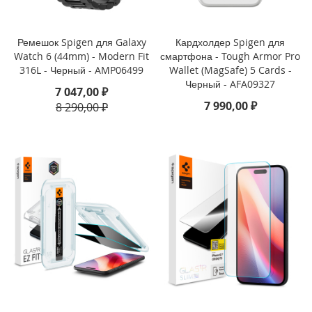
i
P
h
Ремешок Spigen для Galaxy
Кардхолдер Spigen для
o
Watch 6 (44mm) - Modern Fit
смартфона - Tough Armor Pro
n
316L - Черный - AMP06499
Wallet (MagSafe) 5 Cards -
e
1
Черный - AFA09327
7 047,00 ₽
6
7 990,00 ₽
8 290,00 ₽
P
r
o
i
P
h
o
n
e
1
6
P
l
u
s