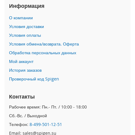
Информация
n
i
О компании
i
Условия доставки
P
h
Условия оплаты
o
Условия обмена/возврата. Оферта
n
e
Обработка персональных данных
1
Мой аккаунт
2
P
История заказов
r
Проверочный код Spigen
o
M
a
Контакты
x
Рабочее время: Пн.- Пт. / 10:00 - 18:00
i
P
Сб.-Вс. / Выходной
h
Телефон:
8-499-501-12-51
o
n
Email: sales@spigen.su