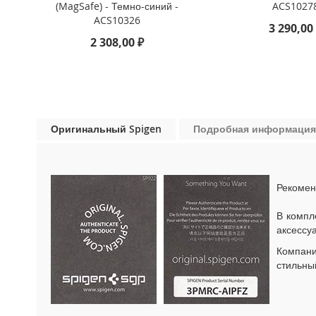
(MagSafe) - Темно-синий -
ACS1027
iPhone
ACS10326
13
3 290,00
Pro
2 308,00 ₽
iPhone
13
iPhone
13
Mini
Оригинальный Spigen
Подробная информация
iPhone
12
Pro
Max
Рекомен
iPhone
В компл
12
аксессу
/
iPhone
Компан
12
стильны
Pro
iPhone
12