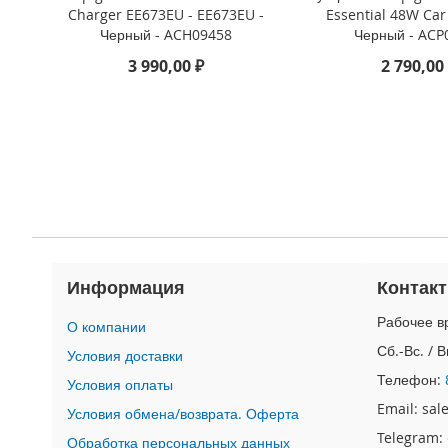
4
Charger EE673EU - EE673EU -
Essential 48W Car
iPad
Черный - ACH09458
Черный - ACP
iPad
3 990,00 ₽
2 790,00
Pro
13
(2024)
iPad
Pro
11
(2024)
iPad
Air
13
Информация
Контак
(2024)
iPad
Рабочее вр
О компании
Air
Сб.-Вс. / 
Условия доставки
11
Телефон:
(2024)
Условия оплаты
Email: sa
iPad
Условия обмена/возврата. Оферта
Mini
Telegram:
Обработка персональных данных