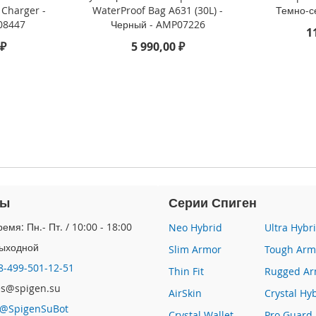
 Charger -
WaterProof Bag A631 (30L) -
Темно-с
08447
Черный - AMP07226
1
 ₽
5 990,00 ₽
ты
Серии Спиген
емя: Пн.- Пт. / 10:00 - 18:00
Neo Hybrid
Ultra Hybr
Выходной
Slim Armor
Tough Arm
8-499-501-12-51
Thin Fit
Rugged Ar
les@spigen.su
AirSkin
Crystal Hy
@SpigenSuBot
Crystal Wallet
Pro Guard