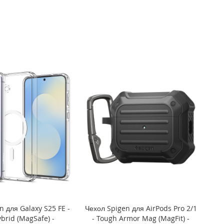
n для Galaxy S25 FE -
Чехол Spigen для AirPods Pro 2/1
ybrid (MagSafe) -
- Tough Armor Mag (MagFit) -