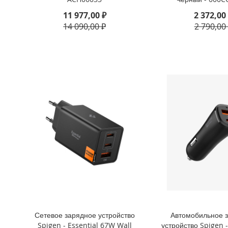
iPhone
11 977,00 ₽
2 372,00
8
14 090,00 ₽
2 790,00
Plus
iPhone
6s
Plus
iPhone
6s
iPhone
SE
/
5s
/
5
iPhone
5c
iPhone
4s
Сетевое зарядное устройство
Автомобильное 
/
Spigen - Essential 67W Wall
устройство Spigen -