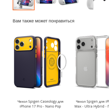
iPhone
14
Перейти
Pro
к
Max
Вам также может понравиться
началу
iPhone
галереи
14
изображений
Pro
iPhone
14
Plus
iPhone
14
iPhone
SE
(2022/2020)/8/7
iPhone
13
Pro
Чехол Spigen Caseology для
Чехол Spigen для iP
Max
iPhone 17 Pro - Nano Pop
Max - Ultra Hybrid -