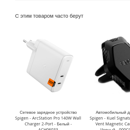
Mini
iPhone
С этим товаром часто берут
11
Pro
Max
iPhone
11
Pro
iPhone
11
Другие
iPhone
iPhone
XS
Max
iPhone
Сетевое зарядное устройство
Автомобильный д
XS
Spigen - ArcStation Pro 140W Wall
Spigen - Kuel Signat
iPhone
Charger 2-Port - Белый -
Vent Magnetic Ca
XR
ACH06033
Черный - 000C