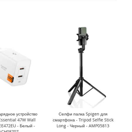
арядное устройство
Селфи палка Spigen для
Essential 47W Wall
смартфона - Tripod Selfie Stick
EE472EU - Белый -
Long - Черный - AMP05813
ACH08707