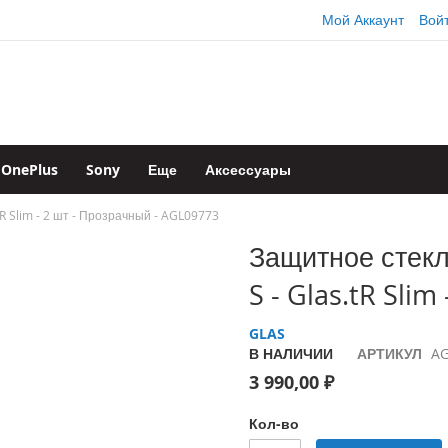
Мой Аккаунт
Вой
OnePlus
Sony
Еще
Аксессуары
tR Slim - 2 шт - Прозрачный - AGL09773
Защитное стекл
S - Glas.tR Sli
GLAS
В НАЛИЧИИ
АРТИКУЛ
AG
3 990,00 ₽
Кол-во