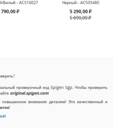
й/Белый - ACS10027
Черный - ACS05480
 790,00 ₽
5 290,00 ₽
5 690,00 ₽
оверить?
альный проверочный код Spigen Sgp. Чтобы проверить
сайте
original.spigen.com
т повышенное внимание деталям! Это качественный и
иген
!
ок!