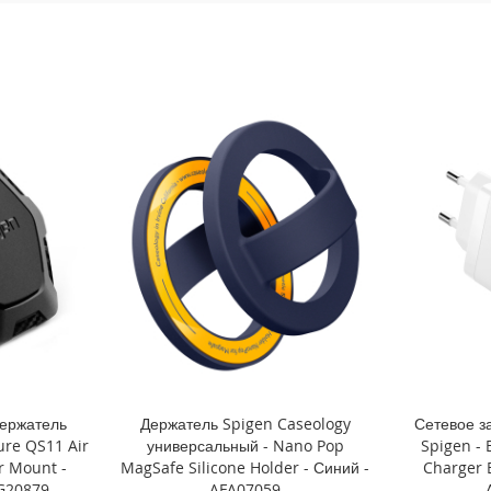
ержатель
Держатель Spigen Caseology
Сетевое з
ure QS11 Air
универсальный - Nano Pop
Spigen - 
r Mount -
MagSafe Silicone Holder - Синий -
Charger 
G20879
AFA07059