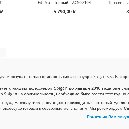
8
Fit Pro - Черный - ACS07104
Прозрачны
 ₽
5 790,00 ₽
3
дуем покупать только оригинальные аксессуары Spigen Sgp. Как пр
екте с каждым аксессуаром Spigen
до января 2016 года
был уник
ар Spigen на оригинальность, необходимо было ввести этот код на 
ия
Spigen
заслужила репутацию производителя, который уделяе
й аксессуар готовый к серьезным испытаниям! Мы рекомендуем
Сп
Приятных Вам покуп