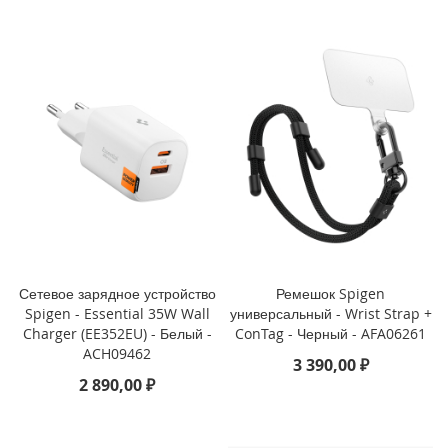
i
P
h
o
n
e
S
E
(
2
0
2
2
/
Сетевое зарядное устройство
Ремешок Spigen
2
0
Spigen - Essential 35W Wall
универсальный - Wrist Strap +
2
Charger (EE352EU) - Белый -
ConTag - Черный - AFA06261
0
ACH09462
3 390,00 ₽
)
2 890,00 ₽
/
8
/
7