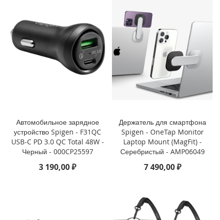
i
P
h
o
n
e
1
3
P
r
o
M
Автомобильное зарядное
Держатель для смартфона
a
устройство Spigen - F31QC
Spigen - OneTap Monitor
x
USB-C PD 3.0 QC Total 48W -
Laptop Mount (MagFit) -
Черный - 000CP25597
Серебристый - AMP06049
i
3 190,00 ₽
7 490,00 ₽
P
h
o
n
e
1