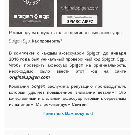
i
P
h
o
n
Рекомендуем покупать только оригинальные аксессуары
e
1
Spigen Sgp. Как проверить?
5
P
В комплекте с каждым аксессуаром Spigen
до января
l
2016 года
был уникальный проверочный код Spigen Sgp.
u
Чтобы проверить аксессуар Spigen на оригинальность,
s
необходимо было ввести этот код на сайте
original.spigen.com
i
P
Компания
Spigen
заслужила репутацию производителя,
h
который уделяет повышенное внимание деталям! Это
o
качественный и стильный аксессуар готовый к серьезным
n
испытаниям! Мы рекомендуем
Спиген
!
e
Приятных Вам покупок!
1
5
i