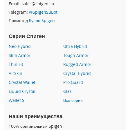
e
Email: sales@spigen.su
1
Telegram:
@SpigenSuBot
2
/
Промокод
Купон Spigen
i
P
Серии Спиген
h
o
Neo Hybrid
Ultra Hybrid
n
e
Slim Armor
Tough Armor
1
2
Thin Fit
Rugged Armor
P
AirSkin
Crystal Hybrid
r
o
Crystal Wallet
Pro Guard
i
Liquid Crystal
Glas
P
Wallet S
Все серии
h
o
n
Наши преимущества
e
1
100% оригинальный Spigen
2