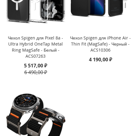
i
P
h
o
n
Чехол Spigen для Pixel 8a -
Чехол Spigen для iPhone Air -
e
Ultra Hybrid OneTap Metal
Thin Fit (MagSafe) - Черный -
1
Ring MagSafe - Белый -
ACS10306
6
ACS07263
e
4 190,00 ₽
5 517,00 ₽
i
6 490,00 ₽
P
h
o
n
e
1
6
i
P
h