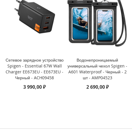
3
P
r
o
i
P
h
o
n
e
Сетевое зарядное устройство
Водонепроницаемый
1
Spigen - Essential 67W Wall
универсальный чехол Spigen -
3
Charger EE673EU - EE673EU -
A601 Waterproof - Черный - 2
Черный - ACH09458
шт - AMP04523
i
3 990,00 ₽
2 690,00 ₽
P
h
o
n
e
1
3
M
i