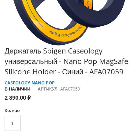
i
P
h
o
n
e
1
Перейти
7
Держатель Spigen Caseology
P
к
универсальный - Nano Pop MagSafe
r
началу
o
галереи
Silicone Holder - Синий - AFA07059
изображений
i
CASEOLOGY NANO POP
P
В НАЛИЧИИ
АРТИКУЛ
AFA07059
h
o
2 890,00 ₽
n
e
Кол-во
A
i
r
i