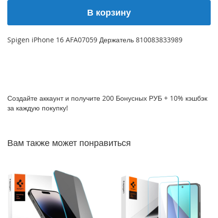
P
В корзину
h
o
n
Spigen iPhone 16 AFA07059 Держатель 810083833989
e
1
7
i
P
Создайте аккаунт и получите 200 Бонусных РУБ + 10% кэшбэк
h
за каждую покупку!
o
n
e
1
Вам также может понравиться
6
P
r
o
M
a
x