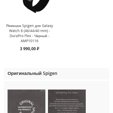
o
n
e
1
5
Ремешок Spigen для Galaxy
P
r
Watch 8 (46/44/40 mm) -
o
DuraPro Flex - Черный -
M
AMP10116
a
3 990,00 ₽
x
i
P
h
Оригинальный Spigen
o
n
e
1
5
P
r
o