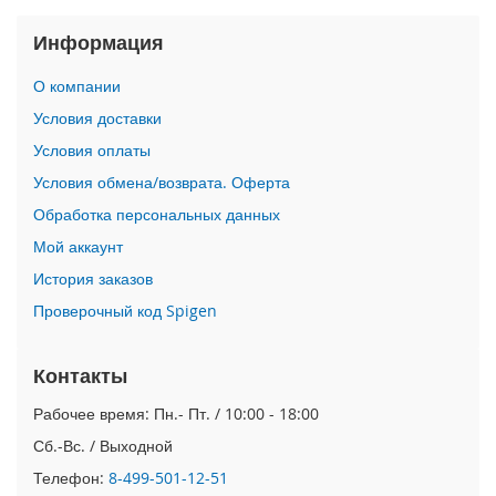
n
Информация
i
i
О компании
P
Условия доставки
h
o
Условия оплаты
n
Условия обмена/возврата. Оферта
e
1
Обработка персональных данных
2
Мой аккаунт
P
r
История заказов
o
Проверочный код Spigen
M
a
x
Контакты
i
Рабочее время: Пн.- Пт. / 10:00 - 18:00
P
h
Сб.-Вс. / Выходной
o
Телефон:
8-499-501-12-51
n