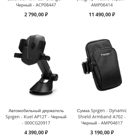
Черный - ACP08447
AMP06414
o
2 790,00 ₽
11 490,00 ₽
i
P
h
o
n
e
1
4
P
l
u
s
i
P
h
Автомобильный держатель
Сумка Spigen - Dynamic
o
Spigen - Kuel AP12T - Черный
Shield Armband A702 -
n
- 000CG20917
Черный - AMP04617
e
1
4 390,00 ₽
3 190,00 ₽
4