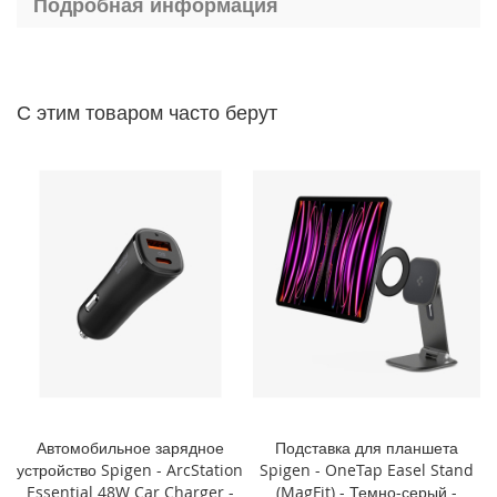
Подробная информация
P
h
o
n
e
С этим товаром часто берут
1
4
P
r
o
M
a
x
i
P
h
o
n
e
1
Автомобильное зарядное
Подставка для планшета
4
устройство Spigen - ArcStation
Spigen - OneTap Easel Stand
P
Essential 48W Car Charger -
(MagFit) - Темно-серый -
r