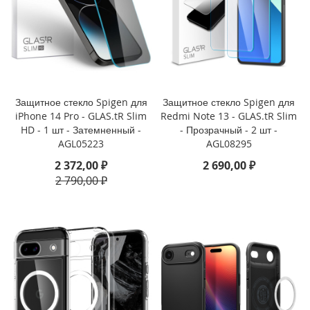
i
P
h
o
n
e
1
6
Защитное стекло Spigen для
Защитное стекло Spigen для
P
iPhone 14 Pro - GLAS.tR Slim
Redmi Note 13 - GLAS.tR Slim
r
HD - 1 шт - Затемненный -
- Прозрачный - 2 шт -
o
AGL05223
AGL08295
i
2 372,00 ₽
2 690,00 ₽
P
2 790,00 ₽
h
o
n
e
1
6
P
l
u
s