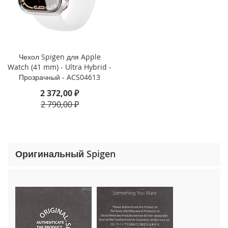
o
n
e
1
5
P
Чехол Spigen для Apple
r
Watch (41 mm) - Ultra Hybrid -
o
Прозрачный - ACS04613
M
a
2 372,00 ₽
x
2 790,00 ₽
i
P
h
o
Оригинальный Spigen
n
e
1
5
P
r
o