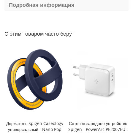
P
Подробная информация
h
o
n
e
1
С этим товаром часто берут
4
P
r
o
M
a
x
i
P
h
o
n
e
1
4
Держатель Spigen Caseology
Сетевое зарядное устройство
P
универсальный - Nano Pop
Spigen - PowerArc PE2007EU -
r