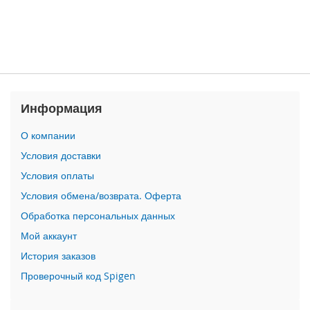
n
i
i
P
h
o
n
Информация
e
1
О компании
2
Условия доставки
P
r
Условия оплаты
o
Условия обмена/возврата. Оферта
M
a
Обработка персональных данных
x
Мой аккаунт
i
История заказов
P
Проверочный код Spigen
h
o
n