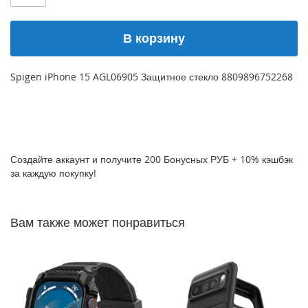
P
h
В корзину
o
n
e
1
Spigen iPhone 15 AGL06905 Защитное стекло 8809896752268
7
i
P
h
o
Создайте аккаунт и получите 200 Бонусных РУБ + 10% кэшбэк
n
за каждую покупку!
e
1
6
Вам также может понравиться
P
r
o
M
a
x