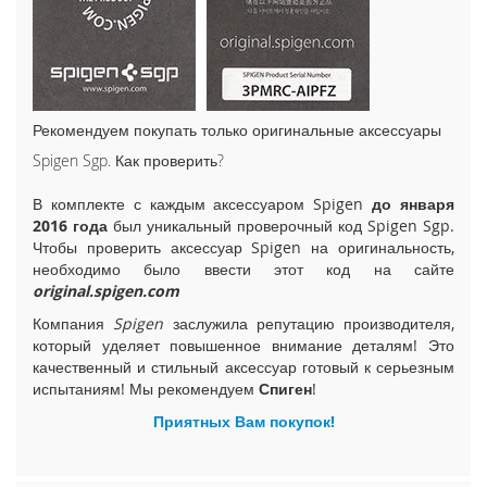
i
P
h
o
n
e
Рекомендуем покупать только оригинальные аксессуары
1
Spigen Sgp. Как проверить?
5
P
В комплекте с каждым аксессуаром Spigen
до января
l
u
2016 года
был уникальный проверочный код Spigen Sgp.
s
Чтобы проверить аксессуар Spigen на оригинальность,
необходимо было ввести этот код на сайте
i
original.spigen.com
P
Компания
Spigen
заслужила репутацию производителя,
h
который уделяет повышенное внимание деталям! Это
o
качественный и стильный аксессуар готовый к серьезным
n
испытаниям! Мы рекомендуем
Спиген
!
e
1
Приятных Вам покупок!
5
i