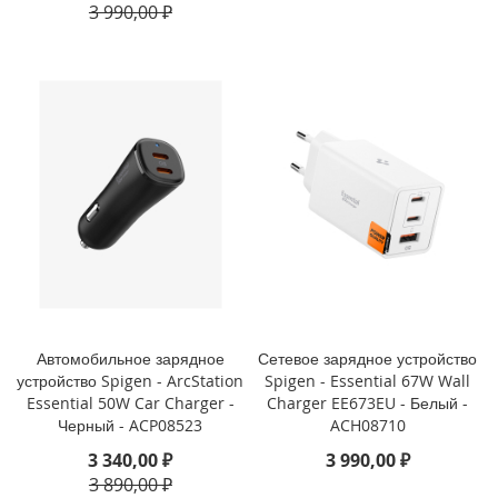
3 990,00 ₽
i
P
h
o
n
e
1
3
P
r
o
M
a
x
Автомобильное зарядное
Сетевое зарядное устройство
i
P
устройство Spigen - ArcStation
Spigen - Essential 67W Wall
h
Essential 50W Car Charger -
Charger EE673EU - Белый -
o
Черный - ACP08523
ACH08710
n
3 340,00 ₽
3 990,00 ₽
e
3 890,00 ₽
1