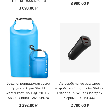
Черный - 000CD20115
3 990,00 ₽
i
3 090,00 ₽
P
h
o
n
e
S
E
(
2
0
2
2
/
2
0
2
Водонепроницаемая сумка
Автомобильное зарядное
0
Spigen - Aqua Shield
устройство Spigen - ArcStation
)
WaterProof Dry Bag 20L + 2L
Essential 48W Car Charger -
/
A630 - Синий - AMP06024
Черный - ACP08447
8
/
3 392,00 ₽
2 790,00 ₽
7