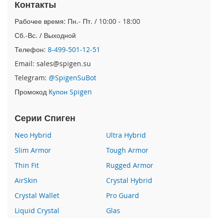
Контакты
e
1
Рабочее время: Пн.- Пт. / 10:00 - 18:00
2
/
Сб.-Вс. / Выходной
i
Телефон:
8-499-501-12-51
P
h
Email: sales@spigen.su
o
Telegram:
@SpigenSuBot
n
e
Промокод
Купон Spigen
1
2
P
Серии Спиген
r
o
Neo Hybrid
Ultra Hybrid
Slim Armor
Tough Armor
i
P
Thin Fit
Rugged Armor
h
AirSkin
Crystal Hybrid
o
n
Crystal Wallet
Pro Guard
e
1
Liquid Crystal
Glas
2