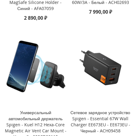
MagSafe Silicone Holder -
60W/3A - Белый - ACH02693
o
Синий - AFA07059
7 990,00 ₽
i
2 890,00 ₽
P
h
o
n
e
1
4
P
l
u
s
i
P
h
o
Универсальный
Сетевое зарядное устройство
n
автомобильный держатель
Spigen - Essential 67W Wall
e
Spigen - Kuel H12 Hexa-Core
Charger EE673EU - EE673EU -
1
Magnetic Air Vent Car Mount -
Черный - ACH09458
4