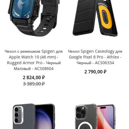
i
P
h
o
n
e
1
6
P
r
Чехол с ремешком Spigen для
Чехол Spigen Caseology для
o
Apple Watch 10 (46 mm) -
Google Pixel 8 Pro - Athlex -
Rugged Armor Pro - Черный
Черный - ACS06334
i
Матовый - ACS08604
2 790,00 ₽
P
2 824,00 ₽
h
3 389,00 ₽
o
n
e
1
6
P
l
u
s