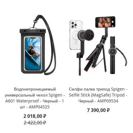
3
P
r
o
i
P
h
o
n
e
1
3
i
P
Водонепроницаемый
Селфи палка трипод Spigen -
h
универсальный чехол Spigen -
Selfie Stick (MagSafe) Tripod -
o
A601 Waterproof - Черный - 1
Черный - AMP09534
n
шт - AMP04525
7 390,00 ₽
e
2 018,00 ₽
1
3
2 422,00 ₽
M
i