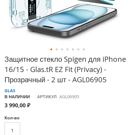
i
P
h
o
n
e
1
7
P
Перейти
Защитное стекло Spigen для iPhone
r
к
o
16/15 - Glas.tR EZ Fit (Privacy) -
началу
галереи
i
Прозрачный - 2 шт - AGL06905
изображений
P
h
GLAS
o
В НАЛИЧИИ
АРТИКУЛ
AGL06905
n
3 990,00 ₽
e
A
i
Кол-во
r
i