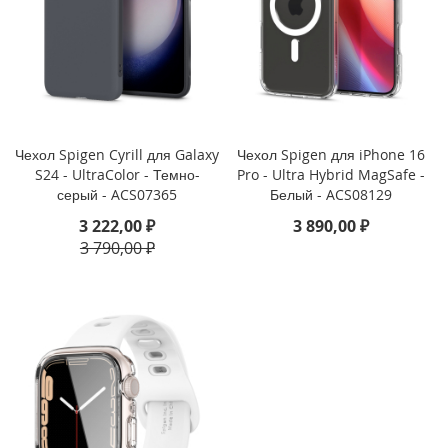
i
P
h
o
n
e
1
Чехол Spigen Cyrill для Galaxy
Чехол Spigen для iPhone 16
6
S24 - UltraColor - Темно-
Pro - Ultra Hybrid MagSafe -
e
серый - ACS07365
Белый - ACS08129
3 222,00 ₽
3 890,00 ₽
i
P
3 790,00 ₽
h
o
n
e
1
6
i
P
h