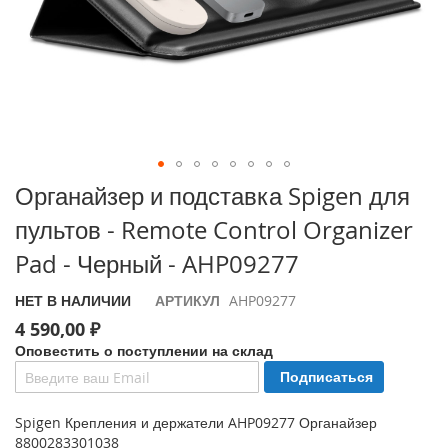
i
P
h
o
n
e
1
7
P
Перейти
Органайзер и подставка Spigen для
r
к
o
пультов - Remote Control Organizer
началу
галереи
i
Pad - Черный - AHP09277
изображений
P
h
НЕТ В НАЛИЧИИ
АРТИКУЛ
AHP09277
o
4 590,00 ₽
n
e
Оповестить о поступлении на склад
A
Подписаться
i
r
Spigen Крепления и держатели AHP09277 Органайзер
8800283301038
i