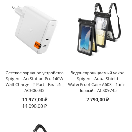
i
P
h
o
n
e
S
E
(
2
0
2
Сетевое зарядное устройство
Водонепроницаемый чехол
2
Spigen - ArcStation Pro 140W
Spigen - Aqua Shield
/
Wall Charger 2-Port - Белый -
WaterProof Case A603 - 1 шт -
2
ACH06033
Черный - ACS09745
0
2
11 977,00 ₽
2 790,00 ₽
0
14 090,00 ₽
)
/
8
/
7