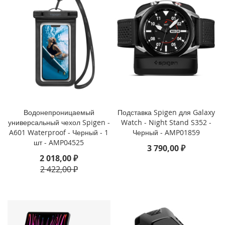
i
P
h
o
n
e
1
3
P
r
Водонепроницаемый
Подставка Spigen для Galaxy
o
универсальный чехол Spigen -
Watch - Night Stand S352 -
M
A601 Waterproof - Черный - 1
Черный - AMP01859
a
шт - AMP04525
x
3 790,00 ₽
2 018,00 ₽
i
2 422,00 ₽
P
h
o
n
e
1