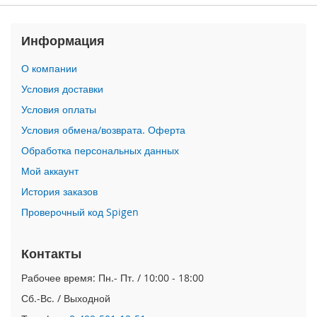
n
i
Информация
i
P
О компании
h
Условия доставки
o
n
Условия оплаты
e
Условия обмена/возврата. Оферта
1
2
Обработка персональных данных
P
Мой аккаунт
r
o
История заказов
M
Проверочный код Spigen
a
x
Контакты
i
P
Рабочее время: Пн.- Пт. / 10:00 - 18:00
h
o
Сб.-Вс. / Выходной
n