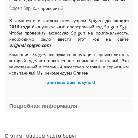
i
Spigen Sgp. Как проверить?
P
h
В комплекте с каждым аксессуаром Spigen
до января
o
2016 года
был уникальный проверочный код Spigen Sgp.
n
Чтобы проверить аксессуар Spigen на оригинальность,
e
необходимо было ввести этот код на сайте
1
original.spigen.com
5
P
Компания
Spigen
заслужила репутацию производителя,
l
который уделяет повышенное внимание деталям! Это
u
качественный и стильный аксессуар готовый к серьезным
s
испытаниям! Мы рекомендуем
Спиген
!
i
Приятных Вам покупок!
P
h
o
Подробная информация
n
e
1
5
i
С этим товаром часто берут