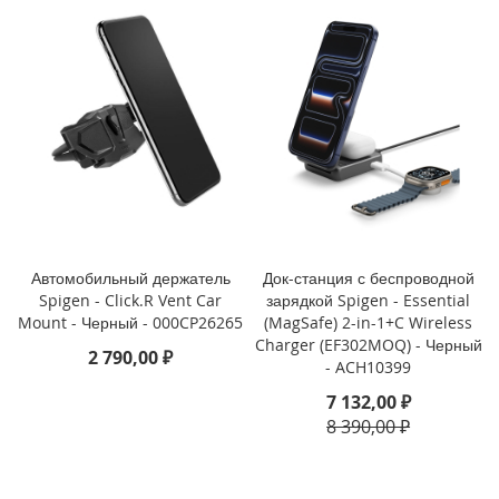
o
i
P
h
o
n
e
1
4
P
l
u
Автомобильный держатель
Док-станция с беспроводной
s
Spigen - Click.R Vent Car
зарядкой Spigen - Essential
Mount - Черный - 000CP26265
(MagSafe) 2-in-1+C Wireless
i
Charger (EF302MOQ) - Черный
2 790,00 ₽
P
- ACH10399
h
7 132,00 ₽
o
n
8 390,00 ₽
e
1
4