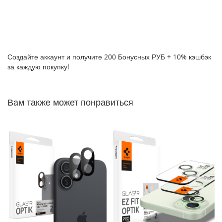
P
h
o
n
e
1
Создайте аккаунт и получите 200 Бонусных РУБ + 10% кэшбэк
7
за каждую покупку!
i
P
Вам также может понравиться
h
o
n
e
1
6
P
r
o
M
a
x