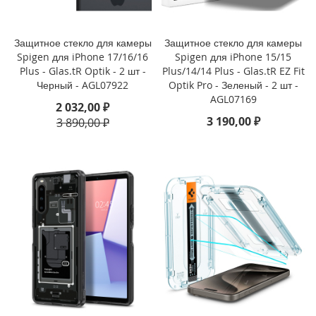
i
P
h
Защитное стекло для камеры
Защитное стекло для камеры
o
Spigen для iPhone 17/16/16
Spigen для iPhone 15/15
n
Plus - Glas.tR Optik - 2 шт -
Plus/14/14 Plus - Glas.tR EZ Fit
e
1
Черный - AGL07922
Optik Pro - Зеленый - 2 шт -
6
AGL07169
2 032,00 ₽
P
3 190,00 ₽
3 890,00 ₽
r
o
i
P
h
o
n
e
1
6
P
l
u
s