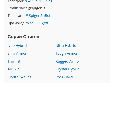
Телефон:
8-499-501-12-51
e
1
Email: sales@spigen.su
2
Telegram:
@SpigenSuBot
/
i
Промокод
Купон Spigen
P
h
Серии Спиген
o
n
Neo Hybrid
Ultra Hybrid
e
1
Slim Armor
Tough Armor
2
P
Thin Fit
Rugged Armor
r
AirSkin
Crystal Hybrid
o
Crystal Wallet
Pro Guard
i
P
Liquid Crystal
Glas
h
Wallet S
Все серии
o
n
e
Наши преимущества
1
2