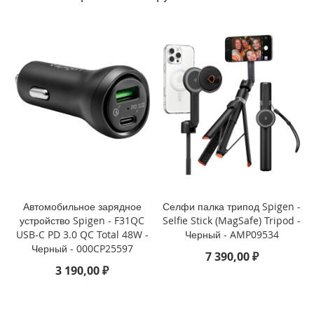
P
h
o
n
e
1
4
P
r
o
M
a
x
i
P
Автомобильное зарядное
Селфи палка трипод Spigen -
h
устройство Spigen - F31QC
Selfie Stick (MagSafe) Tripod -
o
USB-C PD 3.0 QC Total 48W -
Черный - AMP09534
n
Черный - 000CP25597
7 390,00 ₽
e
3 190,00 ₽
1
4
P
r