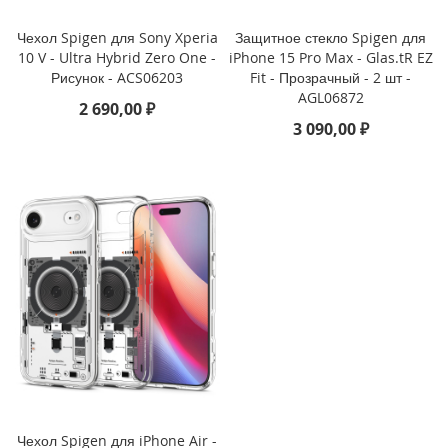
i
Чехол Spigen для Sony Xperia
Защитное стекло Spigen для
P
10 V - Ultra Hybrid Zero One -
iPhone 15 Pro Max - Glas.tR EZ
h
Рисунок - ACS06203
Fit - Прозрачный - 2 шт -
o
AGL06872
2 690,00 ₽
n
3 090,00 ₽
e
1
6
e
i
P
h
o
n
e
1
6
i
P
h
Чехол Spigen для iPhone Air -