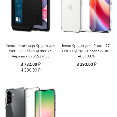
i
P
h
o
n
e
1
6
Чехол-визитница Spigen для
Чехол Spigen для iPhone 17 -
e
iPhone 11 - Slim Armor CS -
Ultra Hybrid - Прозрачный -
Черный - 076CS27435
ACS10376
i
3 732,00 ₽
3 290,00 ₽
P
h
4 390,00 ₽
o
n
e
1
6
i
P
h