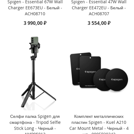
Spigen - Essential 67W Wall
Spigen - Essential 47W Wall
o
Charger EE673EU - Белый -
Charger EE472EU - Белый -
ACH08710
ACH08707
i
P
3 990,00 ₽
3 554,00 ₽
h
o
n
e
1
4
P
l
u
s
i
P
h
o
n
Селфи палка Spigen для
Комплект металлических
e
смартфона - Tripod Selfie
пластин Spigen - Kuel A210
1
Stick Long - Черный -
Car Mount Metal - Черный - 4
4