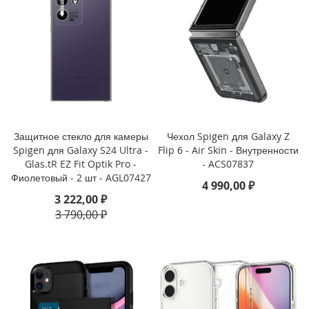
i
P
h
o
n
e
1
6
P
r
o
Защитное стекло для камеры
Чехол Spigen для Galaxy Z
Spigen для Galaxy S24 Ultra -
Flip 6 - Air Skin - Внутренности
i
Glas.tR EZ Fit Optik Pro -
- ACS07837
P
Фиолетовый - 2 шт - AGL07427
4 990,00 ₽
h
3 222,00 ₽
o
3 790,00 ₽
n
e
1
6
P
l
u
s