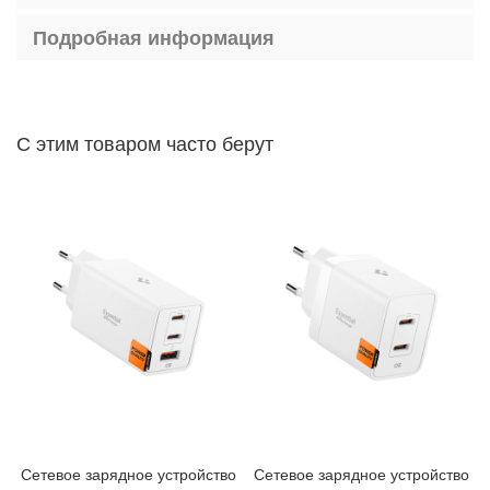
P
h
Подробная информация
o
n
e
1
4
С этим товаром часто берут
P
r
o
M
a
x
i
P
h
o
n
e
1
4
P
Сетевое зарядное устройство
Сетевое зарядное устройство
r