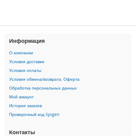
n
i
i
P
h
Информация
o
n
e
О компании
1
Условия доставки
2
P
Условия оплаты
r
Условия обмена/возврата. Оферта
o
M
Обработка персональных данных
a
Мой аккаунт
x
История заказов
i
Проверочный код Spigen
P
h
o
Контакты
n