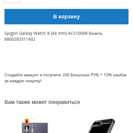
P
h
В корзину
o
n
e
1
Spigen Galaxy Watch 8 (44 mm) ACS10008 Базель
7
8800283311402
i
P
h
o
n
Создайте аккаунт и получите 200 Бонусных РУБ + 10% кэшбэк
e
за каждую покупку!
1
6
P
r
Вам также может понравиться
o
M
a
x