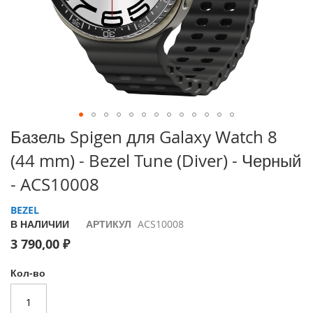
i
P
h
o
n
e
1
7
P
Перейти
Базель Spigen для Galaxy Watch 8
r
к
o
(44 mm) - Bezel Tune (Diver) - Черный
началу
галереи
i
- ACS10008
изображений
P
h
BEZEL
o
В НАЛИЧИИ
АРТИКУЛ
ACS10008
n
3 790,00 ₽
e
A
i
Кол-во
r
i