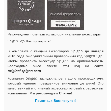
i
P
h
o
n
e
1
Рекомендуем покупать только оригинальные аксессуары
5
Spigen Sgp. Как проверить?
P
l
В комплекте с каждым аксессуаром Spigen
до января
u
2016 года
был уникальный проверочный код Spigen Sgp.
s
Чтобы проверить аксессуар Spigen на оригинальность,
i
необходимо было ввести этот код на сайте
P
original.spigen.com
h
Компания
Spigen
заслужила репутацию производителя,
o
который уделяет повышенное внимание деталям! Это
n
качественный и стильный аксессуар готовый к серьезным
e
испытаниям! Мы рекомендуем
Спиген
!
1
5
Приятных Вам покупок!
i