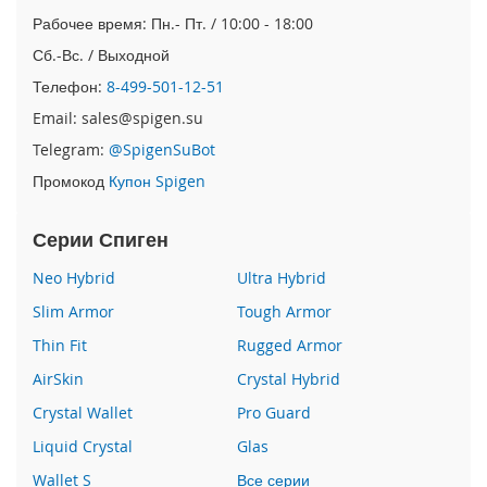
e
Рабочее время: Пн.- Пт. / 10:00 - 18:00
1
2
Сб.-Вс. / Выходной
/
Телефон:
8-499-501-12-51
i
P
Email: sales@spigen.su
h
Telegram:
@SpigenSuBot
o
n
Промокод
Купон Spigen
e
1
Серии Спиген
2
P
Neo Hybrid
Ultra Hybrid
r
o
Slim Armor
Tough Armor
i
Thin Fit
Rugged Armor
P
AirSkin
Crystal Hybrid
h
o
Crystal Wallet
Pro Guard
n
e
Liquid Crystal
Glas
1
Wallet S
Все серии
2