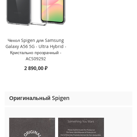
o
n
e
1
5
P
r
Чехол Spigen для Samsung
o
Galaxy A56 5G - Ultra Hybrid -
M
Кристально прозрачный -
a
ACS09292
x
2 890,00 ₽
i
P
h
o
n
Оригинальный Spigen
e
1
5
P
r
o