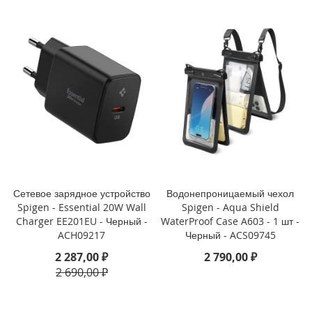
3
P
r
o
i
P
h
o
n
e
1
3
i
Сетевое зарядное устройство
Водонепроницаемый чехол
P
Spigen - Essential 20W Wall
Spigen - Aqua Shield
h
Charger EE201EU - Черный -
WaterProof Case A603 - 1 шт -
o
ACH09217
Черный - ACS09745
n
2 287,00 ₽
2 790,00 ₽
e
2 690,00 ₽
1
3
M
i