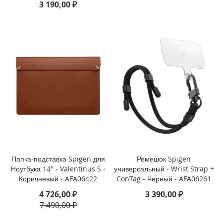
3 190,00 ₽
i
P
h
o
n
e
1
3
P
r
o
M
a
x
Папка-подставка Spigen для
Ремешок Spigen
i
Ноутбука 14" - Valentinus S -
универсальный - Wrist Strap +
P
Коричневый - AFA06422
ConTag - Черный - AFA06261
h
o
4 726,00 ₽
3 390,00 ₽
n
7 490,00 ₽
e
1