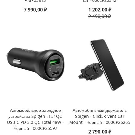
AMP05813
шт - 000EP20342
i
7 990,00 ₽
1 202,00 ₽
P
2 490,00 ₽
h
o
n
e
S
E
(
2
0
2
2
/
2
0
2
0
Автомобильное зарядное
Автомобильный держатель
)
устройство Spigen - F31QC
Spigen - Click.R Vent Car
/
USB-C PD 3.0 QC Total 48W -
Mount - Черный - 000CP26265
8
Черный - 000CP25597
/
2 790,00 ₽
7