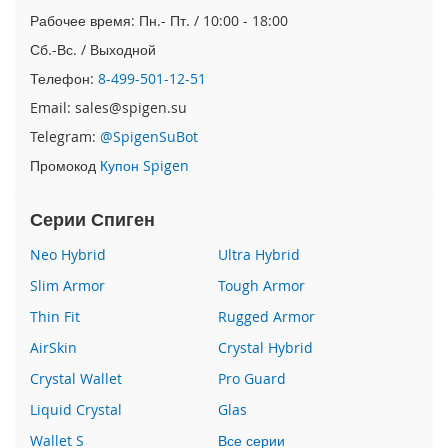
e
Рабочее время: Пн.- Пт. / 10:00 - 18:00
1
2
Сб.-Вс. / Выходной
/
Телефон:
8-499-501-12-51
i
P
Email: sales@spigen.su
h
Telegram:
@SpigenSuBot
o
n
Промокод
Купон Spigen
e
1
Серии Спиген
2
P
Neo Hybrid
Ultra Hybrid
r
o
Slim Armor
Tough Armor
i
Thin Fit
Rugged Armor
P
AirSkin
Crystal Hybrid
h
o
Crystal Wallet
Pro Guard
n
e
Liquid Crystal
Glas
1
Wallet S
Все серии
2