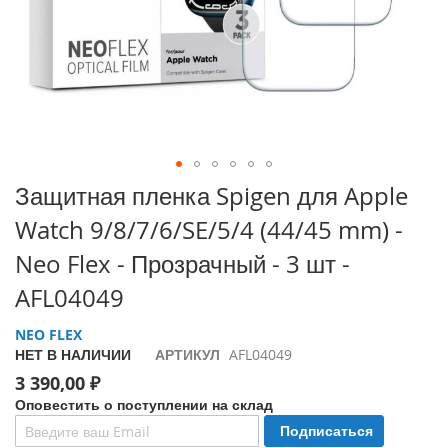
i
P
h
o
n
e
1
7
P
Перейти
Защитная пленка Spigen для Apple
r
к
o
Watch 9/8/7/6/SE/5/4 (44/45 mm) -
началу
галереи
i
Neo Flex - Прозрачный - 3 шт -
изображений
P
AFL04049
h
o
n
NEO FLEX
e
НЕТ В НАЛИЧИИ
АРТИКУЛ
AFL04049
A
3 390,00 ₽
i
Оповестить о поступлении на склад
r
Подписаться
i