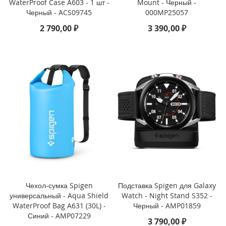
WaterProof Case A603 - 1 шт -
Mount - Черный -
o
Черный - ACS09745
000MP25057
2 790,00 ₽
3 390,00 ₽
i
P
h
o
n
e
1
4
P
l
u
s
i
P
h
o
Чехол-сумка Spigen
Подставка Spigen для Galaxy
n
универсальный - Aqua Shield
Watch - Night Stand S352 -
e
WaterProof Bag A631 (30L) -
Черный - AMP01859
1
Синий - AMP07229
4
3 790,00 ₽