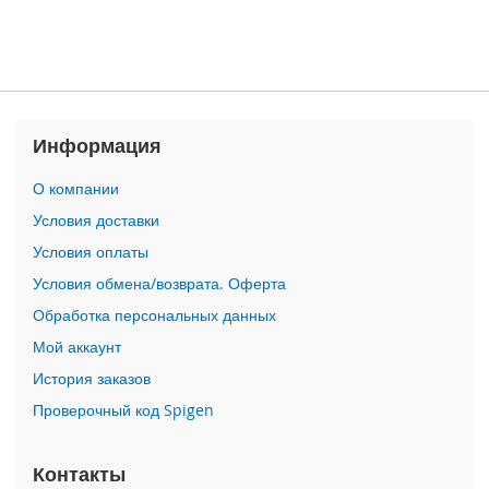
n
i
i
P
h
Информация
o
n
e
О компании
1
Условия доставки
2
P
Условия оплаты
r
Условия обмена/возврата. Оферта
o
M
Обработка персональных данных
a
Мой аккаунт
x
История заказов
i
Проверочный код Spigen
P
h
o
Контакты
n