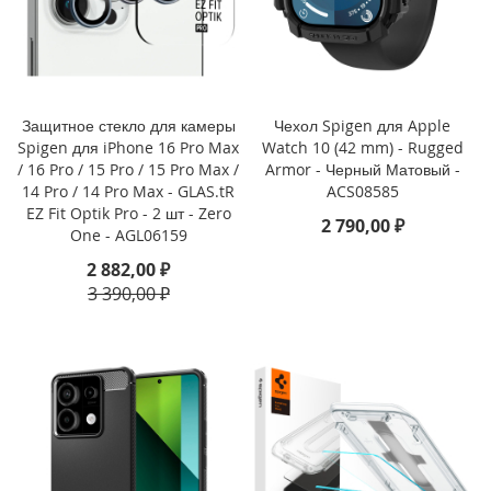
i
P
h
o
n
e
Защитное стекло для камеры
Чехол Spigen для Apple
1
Spigen для iPhone 16 Pro Max
Watch 10 (42 mm) - Rugged
6
/ 16 Pro / 15 Pro / 15 Pro Max /
Armor - Черный Матовый -
P
14 Pro / 14 Pro Max - GLAS.tR
ACS08585
r
EZ Fit Optik Pro - 2 шт - Zero
o
2 790,00 ₽
One - AGL06159
i
2 882,00 ₽
P
3 390,00 ₽
h
o
n
e
1
6
P
l
u
s