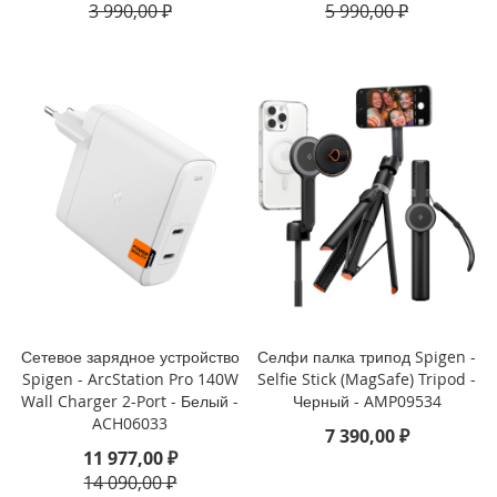
3 990,00 ₽
5 990,00 ₽
i
P
h
o
n
e
1
3
P
r
o
M
a
x
Сетевое зарядное устройство
Селфи палка трипод Spigen -
i
Spigen - ArcStation Pro 140W
Selfie Stick (MagSafe) Tripod -
P
h
Wall Charger 2-Port - Белый -
Черный - AMP09534
o
ACH06033
7 390,00 ₽
n
11 977,00 ₽
e
14 090,00 ₽
1