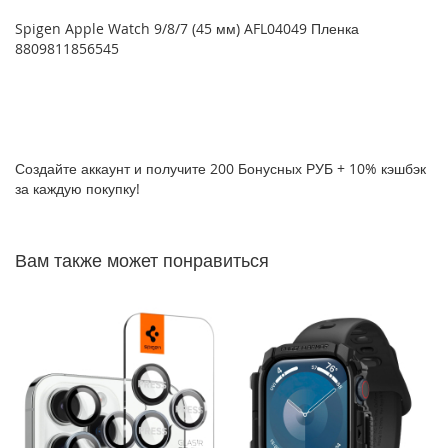
P
Spigen Apple Watch 9/8/7 (45 мм) AFL04049 Пленка
h
8809811856545
o
n
e
1
7
Создайте аккаунт и получите 200 Бонусных РУБ + 10% кэшбэк
i
P
за каждую покупку!
h
o
n
Вам также может понравиться
e
1
6
P
r
o
M
a
x