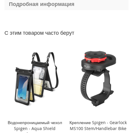
P
Подробная информация
h
o
n
e
1
С этим товаром часто берут
4
P
r
o
M
a
x
i
P
h
o
n
e
1
4
Водонепроницаемый чехол
Крепление Spigen - Gearlock
P
Spigen - Aqua Shield
MS100 Stem/Handlebar Bike
r