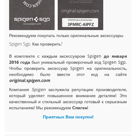
i
P
h
o
n
e
Рекомендуем покупать только оригинальные аксессуары
1
Spigen Sgp. Как проверить?
5
P
В комплекте с каждым аксессуаром Spigen
до января
l
2016 года
был уникальный проверочный код Spigen Sgp.
u
Чтобы проверить аксессуар Spigen на оригинальность,
s
необходимо было ввести этот код на сайте
original.spigen.com
i
P
Компания
Spigen
заслужила репутацию производителя,
h
который уделяет повышенное внимание деталям! Это
o
качественный и стильный аксессуар готовый к серьезным
n
испытаниям! Мы рекомендуем
Спиген
!
e
1
Приятных Вам покупок!
5
i