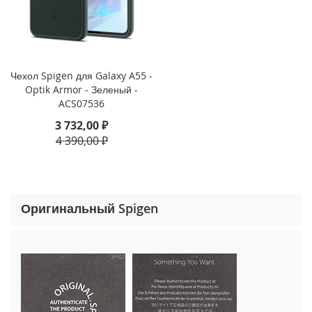
o
n
e
1
5
P
Чехол Spigen для Galaxy A55 -
r
Optik Armor - Зеленый -
o
ACS07536
M
a
3 732,00 ₽
x
4 390,00 ₽
i
P
h
o
Оригинальный Spigen
n
e
1
5
P
r
o