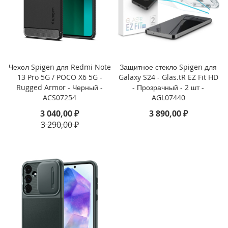
i
P
h
o
n
e
Чехол Spigen для Redmi Note
Защитное стекло Spigen для
1
13 Pro 5G / POCO X6 5G -
Galaxy S24 - Glas.tR EZ Fit HD
6
Rugged Armor - Черный -
- Прозрачный - 2 шт -
e
ACS07254
AGL07440
3 040,00 ₽
3 890,00 ₽
i
3 290,00 ₽
P
h
o
n
e
1
6
i
P
h