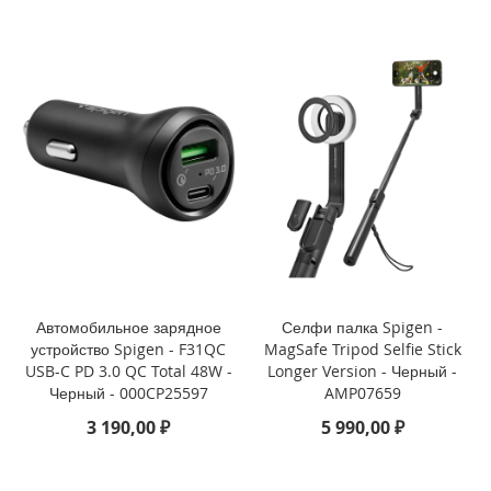
3
P
r
o
i
P
h
o
n
e
1
3
i
P
Автомобильное зарядное
Селфи палка Spigen -
h
устройство Spigen - F31QC
MagSafe Tripod Selfie Stick
o
USB-C PD 3.0 QC Total 48W -
Longer Version - Черный -
n
Черный - 000CP25597
AMP07659
e
3 190,00 ₽
5 990,00 ₽
1
3
M
i