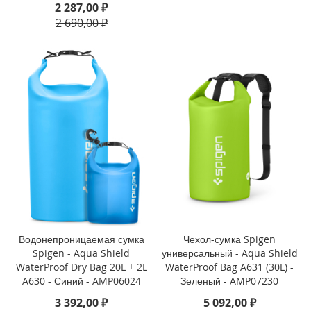
2 287,00 ₽
i
2 690,00 ₽
P
h
o
n
e
S
E
(
2
0
2
2
/
2
0
2
Водонепроницаемая сумка
Чехол-сумка Spigen
0
Spigen - Aqua Shield
универсальный - Aqua Shield
)
WaterProof Dry Bag 20L + 2L
WaterProof Bag A631 (30L) -
/
A630 - Синий - AMP06024
Зеленый - AMP07230
8
/
3 392,00 ₽
5 092,00 ₽
7