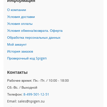
Информация
i
О компании
P
h
Условия доставки
o
Условия оплаты
n
e
Условия обмена/возврата. Оферта
1
Обработка персональных данных
7
P
Мой аккаунт
r
o
История заказов
Проверочный код Spigen
i
P
h
Контакты
o
n
Рабочее время: Пн.- Пт. / 10:00 - 18:00
e
Сб.-Вс. / Выходной
A
i
Телефон:
8-499-501-12-51
r
Email: sales@spigen.su
i