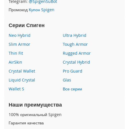
Telegram:
@SpigenSuBot
P
Промокод
Купон Spigen
h
o
n
Серии Спиген
e
1
Neo Hybrid
Ultra Hybrid
7
Slim Armor
Tough Armor
i
Thin Fit
Rugged Armor
P
h
AirSkin
Crystal Hybrid
o
n
Crystal Wallet
Pro Guard
e
Liquid Crystal
Glas
1
6
Wallet S
Все серии
P
r
o
Наши преимущества
M
a
100% оригинальный Spigen
x
Гарантия качества