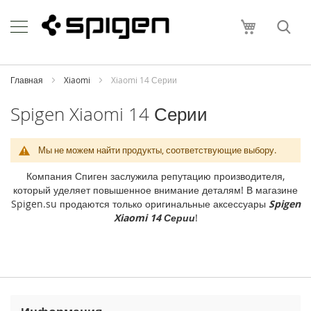
Skip
Apple
to
Моя корзи
Content
i
P
h
o
Главная
Xiaomi
Xiaomi 14 Серии
n
e
Spigen Xiaomi 14 Серии
i
P
Мы не можем найти продукты, соответствующие выбору.
h
o
Компания Спиген заслужила репутацию производителя,
n
который уделяет повышенное внимание деталям! В магазине
e
Spigen.su продаются только оригинальные аксессуары
Spigen
1
Xiaomi 14 Серии
!
7
P
r
o
M
a
x