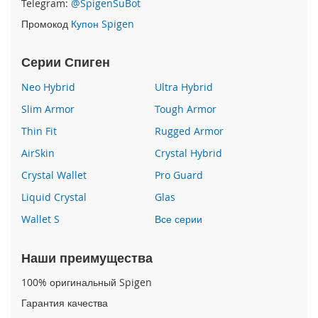
Telegram:
@SpigenSuBot
P
Промокод
Купон Spigen
h
o
n
Серии Спиген
e
1
Neo Hybrid
Ultra Hybrid
7
Slim Armor
Tough Armor
i
Thin Fit
Rugged Armor
P
h
AirSkin
Crystal Hybrid
o
n
Crystal Wallet
Pro Guard
e
Liquid Crystal
Glas
1
6
Wallet S
Все серии
P
r
o
Наши преимущества
M
a
100% оригинальный Spigen
x
Гарантия качества