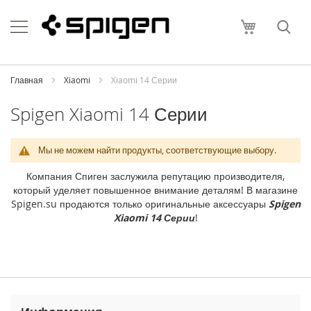
Skip
Apple
to
Моя корзи
Content
i
P
h
o
Главная
Xiaomi
Xiaomi 14 Серии
n
e
Spigen Xiaomi 14 Серии
i
P
Мы не можем найти продукты, соответствующие выбору.
h
o
Компания Спиген заслужила репутацию производителя,
n
который уделяет повышенное внимание деталям! В магазине
e
Spigen.su продаются только оригинальные аксессуары
Spigen
1
Xiaomi 14 Серии
!
7
P
r
o
M
a
x