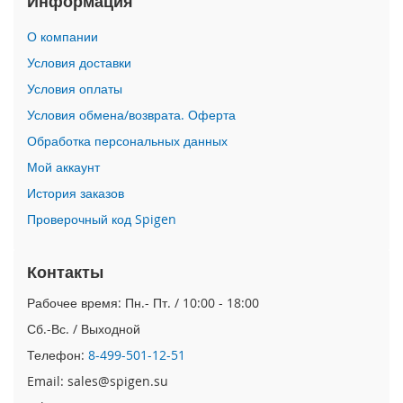
Информация
i
О компании
P
h
Условия доставки
o
Условия оплаты
n
e
Условия обмена/возврата. Оферта
1
Обработка персональных данных
7
P
Мой аккаунт
r
o
История заказов
Проверочный код Spigen
i
P
h
Контакты
o
n
Рабочее время: Пн.- Пт. / 10:00 - 18:00
e
Сб.-Вс. / Выходной
A
i
Телефон:
8-499-501-12-51
r
Email: sales@spigen.su
i