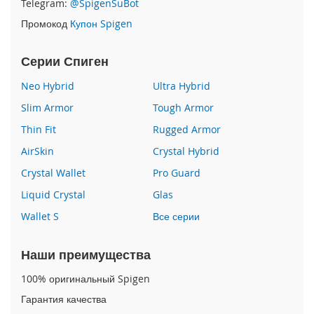
Telegram:
@SpigenSuBot
P
Промокод
Купон Spigen
h
o
n
Серии Спиген
e
1
Neo Hybrid
Ultra Hybrid
7
Slim Armor
Tough Armor
i
Thin Fit
Rugged Armor
P
h
AirSkin
Crystal Hybrid
o
n
Crystal Wallet
Pro Guard
e
Liquid Crystal
Glas
1
6
Wallet S
Все серии
P
r
o
Наши преимущества
M
a
100% оригинальный Spigen
x
Гарантия качества