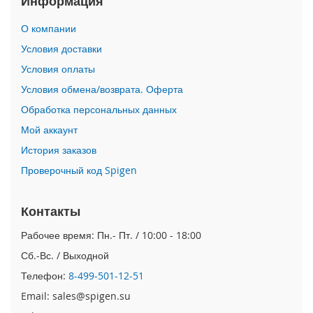
Информация
i
О компании
P
h
Условия доставки
o
Условия оплаты
n
e
Условия обмена/возврата. Оферта
1
Обработка персональных данных
7
P
Мой аккаунт
r
o
История заказов
Проверочный код Spigen
i
P
h
Контакты
o
n
Рабочее время: Пн.- Пт. / 10:00 - 18:00
e
Сб.-Вс. / Выходной
A
i
Телефон:
8-499-501-12-51
r
Email: sales@spigen.su
i