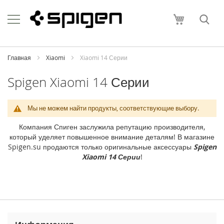
Skip
Apple
to
Моя корзи
Content
i
P
h
o
Главная
Xiaomi
Xiaomi 14 Серии
n
e
Spigen Xiaomi 14 Серии
i
P
Мы не можем найти продукты, соответствующие выбору.
h
o
Компания Спиген заслужила репутацию производителя,
n
который уделяет повышенное внимание деталям! В магазине
e
Spigen.su продаются только оригинальные аксессуары
Spigen
1
Xiaomi 14 Серии
!
7
P
r
o
M
a
x