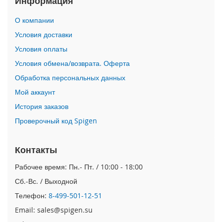
Информация
i
О компании
P
h
Условия доставки
o
Условия оплаты
n
e
Условия обмена/возврата. Оферта
1
Обработка персональных данных
7
P
Мой аккаунт
r
o
История заказов
Проверочный код Spigen
i
P
h
Контакты
o
n
Рабочее время: Пн.- Пт. / 10:00 - 18:00
e
Сб.-Вс. / Выходной
A
i
Телефон:
8-499-501-12-51
r
Email: sales@spigen.su
i