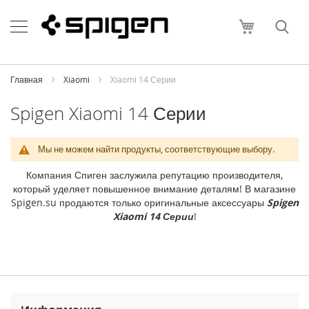
Skip
Apple
to
Моя корзи
Content
i
P
h
o
Главная
Xiaomi
Xiaomi 14 Серии
n
e
Spigen Xiaomi 14 Серии
i
P
Мы не можем найти продукты, соответствующие выбору.
h
o
Компания Спиген заслужила репутацию производителя,
n
который уделяет повышенное внимание деталям! В магазине
e
Spigen.su продаются только оригинальные аксессуары
Spigen
1
Xiaomi 14 Серии
!
7
P
r
o
M
a
x