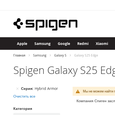
Apple
Skip
iPhone
to
iPhone
Content
17
Pro
Max
iPhone
17
Apple
Samsung
Google
Redmi
Xiaomi
Pro
iPhone
Главная
Samsung
Galaxy S
Galaxy S25 Edge
Air
Spigen Galaxy S25 Ed
iPhone
17
iPhone
16
Серия
Hybrid Armor
Pro
Мы не можем найти 
Max
Очистить все
Компания Спиген засл
iPhone
16
Категория
Pro