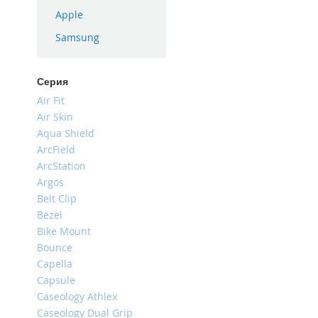
iPhone
Apple
16
Samsung
Plus
iPhone
16e
Серия
iPhone
Air Fit
16
Air Skin
Aqua Shield
iPhone
15
ArcField
Pro
ArcStation
Max
Argos
Belt Clip
iPhone
15
Bezel
Pro
Bike Mount
Bounce
iPhone
15
Capella
Plus
Capsule
Caseology Athlex
iPhone
15
Caseology Dual Grip