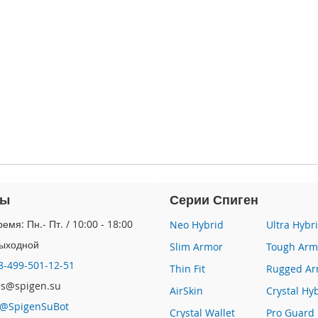
ты
Серии Спиген
емя: Пн.- Пт. / 10:00 - 18:00
Neo Hybrid
Ultra Hybr
Выходной
Slim Armor
Tough Arm
8-499-501-12-51
Thin Fit
Rugged Ar
les@spigen.su
AirSkin
Crystal Hy
@SpigenSuBot
Crystal Wallet
Pro Guard