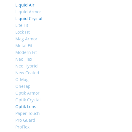
Mini
Liquid Air
Liquid Armor
iPhone
Liquid Crystal
11
Lite Fit
Pro
Max
Lock Fit
Mag Armor
iPhone
Metal Fit
11
Pro
Modern Fit
Neo Flex
iPhone
Neo Hybrid
11
New Coated
Другие
O-Mag
iPhone
OneTap
iPhone
Optik Armor
XS
Max
Optik Crystal
Optik Lens
iPhone
Paper Touch
XS
Pro Guard
iPhone
ProFlex
XR