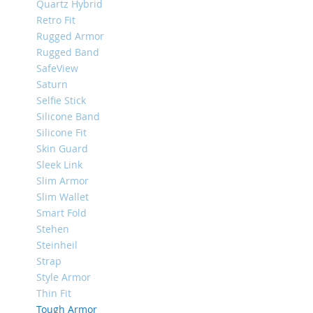
Quartz Hybrid
iPhone
Retro Fit
8
Rugged Armor
Plus
Rugged Band
iPhone
SafeView
6s
Saturn
Plus
Selfie Stick
iPhone
Silicone Band
6s
Silicone Fit
iPhone
Skin Guard
SE
Sleek Link
/
Slim Armor
5s
Slim Wallet
/
Smart Fold
5
Stehen
iPhone
Steinheil
5c
Strap
iPhone
Style Armor
4s
Thin Fit
/
Tough Armor