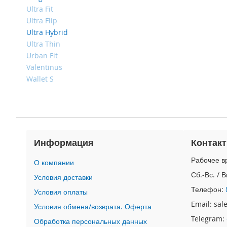
4
Ultra Fit
iPad
Ultra Flip
iPad
Ultra Hybrid
Pro
Ultra Thin
13
Urban Fit
(2024)
Valentinus
iPad
Wallet S
Pro
11
(2024)
iPad
Air
13
Информация
Контак
(2024)
Рабочее вр
iPad
О компании
Air
Сб.-Вс. / 
Условия доставки
11
Телефон:
Условия оплаты
(2024)
Email: sa
Условия обмена/возврата. Оферта
iPad
Mini
Telegram:
Обработка персональных данных