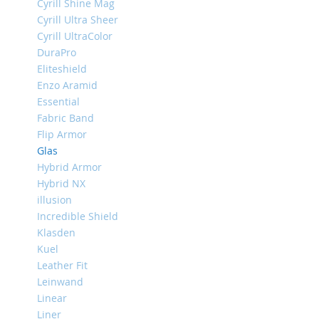
Cyrill Shine Mag
iPhone
Cyrill Ultra Sheer
13
Cyrill UltraColor
Pro
DuraPro
iPhone
Eliteshield
13
Enzo Aramid
iPhone
Essential
13
Fabric Band
Mini
Flip Armor
iPhone
Glas
12
Hybrid Armor
Pro
Hybrid NX
Max
illusion
iPhone
Incredible Shield
12
Klasden
/
Kuel
iPhone
Leather Fit
12
Pro
Leinwand
Linear
iPhone
Liner
12