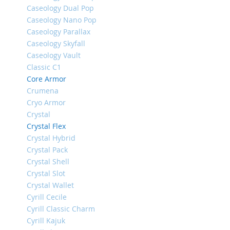
Caseology Dual Pop
iPhone
Caseology Nano Pop
14
Caseology Parallax
Pro
Max
Caseology Skyfall
Caseology Vault
iPhone
Classic C1
14
Pro
Core Armor
Crumena
iPhone
Cryo Armor
14
Plus
Crystal
Crystal Flex
iPhone
Crystal Hybrid
14
Crystal Pack
iPhone
Crystal Shell
SE
Crystal Slot
(2022/2020)/8/7
Crystal Wallet
iPhone
Cyrill Cecile
13
Cyrill Classic Charm
Pro
Cyrill Kajuk
Max