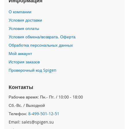
Информация
i
О компании
P
h
Условия доставки
o
Условия оплаты
n
e
Условия обмена/возврата. Оферта
1
Обработка персональных данных
7
P
Мой аккаунт
r
o
История заказов
Проверочный код Spigen
i
P
h
Контакты
o
n
Рабочее время: Пн.- Пт. / 10:00 - 18:00
e
Сб.-Вс. / Выходной
A
i
Телефон:
8-499-501-12-51
r
Email: sales@spigen.su
i