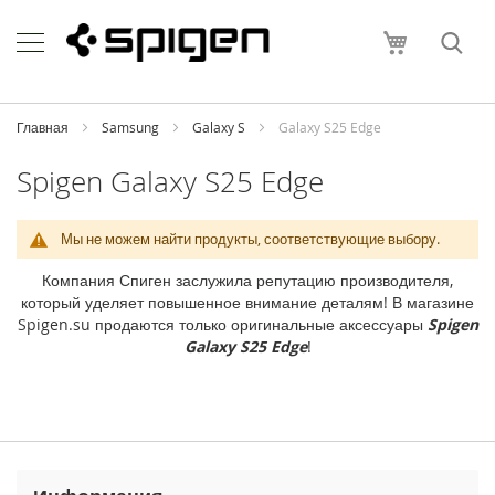
Skip
Apple
to
Моя корзи
Content
i
P
h
o
Главная
Samsung
Galaxy S
Galaxy S25 Edge
n
e
Spigen Galaxy S25 Edge
i
P
Мы не можем найти продукты, соответствующие выбору.
h
o
Компания Спиген заслужила репутацию производителя,
n
который уделяет повышенное внимание деталям! В магазине
e
Spigen.su продаются только оригинальные аксессуары
Spigen
1
Galaxy S25 Edge
!
7
P
r
o
M
a
x