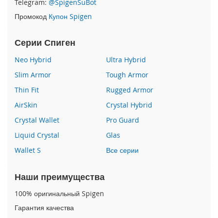
Telegram:
@SpigenSuBot
P
Промокод
Купон Spigen
h
o
n
Серии Спиген
e
1
Neo Hybrid
Ultra Hybrid
7
Slim Armor
Tough Armor
i
Thin Fit
Rugged Armor
P
h
AirSkin
Crystal Hybrid
o
n
Crystal Wallet
Pro Guard
e
Liquid Crystal
Glas
1
6
Wallet S
Все серии
P
r
o
Наши преимущества
M
a
100% оригинальный Spigen
x
Гарантия качества