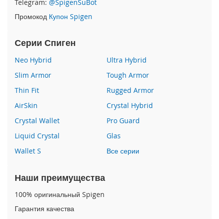
Telegram:
@SpigenSuBot
P
Промокод
Купон Spigen
h
o
n
Серии Спиген
e
1
Neo Hybrid
Ultra Hybrid
7
Slim Armor
Tough Armor
i
Thin Fit
Rugged Armor
P
h
AirSkin
Crystal Hybrid
o
n
Crystal Wallet
Pro Guard
e
Liquid Crystal
Glas
1
6
Wallet S
Все серии
P
r
o
Наши преимущества
M
a
100% оригинальный Spigen
x
Гарантия качества