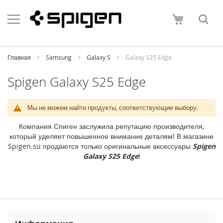
Skip
Apple
to
Моя корзи
Content
i
P
h
o
Главная
Samsung
Galaxy S
Galaxy S25 Edge
n
e
Spigen Galaxy S25 Edge
i
P
Мы не можем найти продукты, соответствующие выбору.
h
o
Компания Спиген заслужила репутацию производителя,
n
который уделяет повышенное внимание деталям! В магазине
e
Spigen.su продаются только оригинальные аксессуары
Spigen
1
Galaxy S25 Edge
!
7
P
r
o
M
a
x