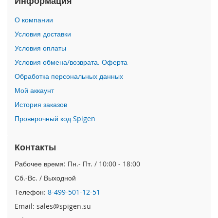
Информация
i
О компании
P
h
Условия доставки
o
Условия оплаты
n
e
Условия обмена/возврата. Оферта
1
Обработка персональных данных
7
P
Мой аккаунт
r
o
История заказов
Проверочный код Spigen
i
P
h
Контакты
o
n
Рабочее время: Пн.- Пт. / 10:00 - 18:00
e
Сб.-Вс. / Выходной
A
i
Телефон:
8-499-501-12-51
r
Email: sales@spigen.su
i