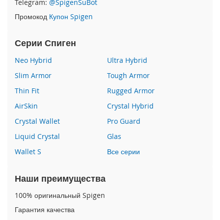
Telegram:
@SpigenSuBot
P
Промокод
Купон Spigen
h
o
n
Серии Спиген
e
1
Neo Hybrid
Ultra Hybrid
7
Slim Armor
Tough Armor
i
Thin Fit
Rugged Armor
P
h
AirSkin
Crystal Hybrid
o
n
Crystal Wallet
Pro Guard
e
Liquid Crystal
Glas
1
6
Wallet S
Все серии
P
r
o
Наши преимущества
M
a
100% оригинальный Spigen
x
Гарантия качества