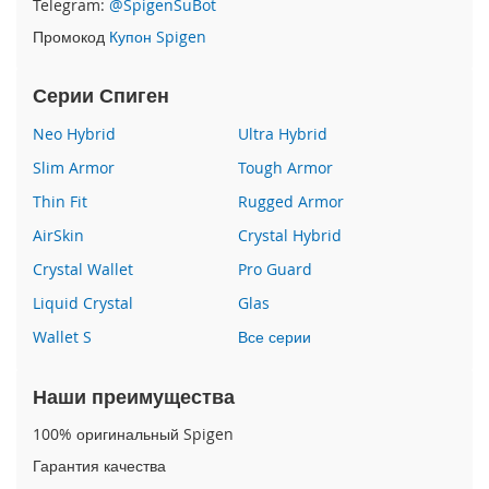
Telegram:
@SpigenSuBot
P
Промокод
Купон Spigen
h
o
n
Серии Спиген
e
1
Neo Hybrid
Ultra Hybrid
7
Slim Armor
Tough Armor
i
Thin Fit
Rugged Armor
P
h
AirSkin
Crystal Hybrid
o
n
Crystal Wallet
Pro Guard
e
Liquid Crystal
Glas
1
6
Wallet S
Все серии
P
r
o
Наши преимущества
M
a
100% оригинальный Spigen
x
Гарантия качества