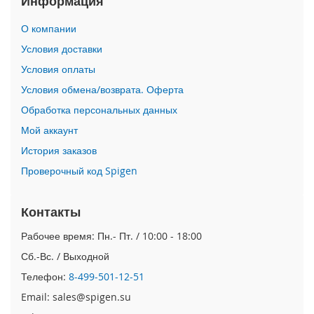
Информация
i
О компании
P
h
Условия доставки
o
Условия оплаты
n
e
Условия обмена/возврата. Оферта
1
Обработка персональных данных
7
P
Мой аккаунт
r
o
История заказов
Проверочный код Spigen
i
P
h
Контакты
o
n
Рабочее время: Пн.- Пт. / 10:00 - 18:00
e
Сб.-Вс. / Выходной
A
i
Телефон:
8-499-501-12-51
r
Email: sales@spigen.su
i