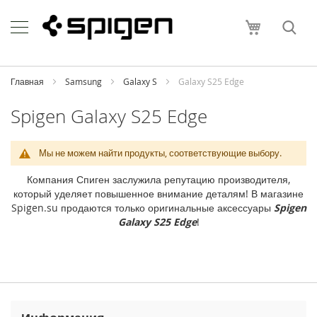
Skip
Apple
to
Моя корзи
Content
i
P
h
o
Главная
Samsung
Galaxy S
Galaxy S25 Edge
n
e
Spigen Galaxy S25 Edge
i
P
Мы не можем найти продукты, соответствующие выбору.
h
o
Компания Спиген заслужила репутацию производителя,
n
который уделяет повышенное внимание деталям! В магазине
e
Spigen.su продаются только оригинальные аксессуары
Spigen
1
Galaxy S25 Edge
!
7
P
r
o
M
a
x