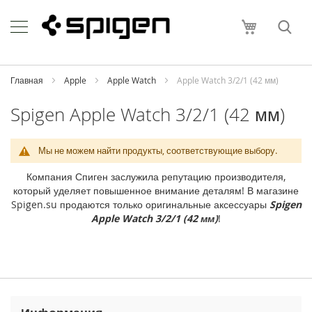
Skip
Apple
to
Моя корзи
Content
i
P
h
o
Главная
Apple
Apple Watch
Apple Watch 3/2/1 (42 мм)
n
e
Spigen Apple Watch 3/2/1 (42 мм)
i
P
Мы не можем найти продукты, соответствующие выбору.
h
o
Компания Спиген заслужила репутацию производителя,
n
который уделяет повышенное внимание деталям! В магазине
e
Spigen.su продаются только оригинальные аксессуары
Spigen
1
Apple Watch 3/2/1 (42 мм)
!
7
P
r
o
M
a
x