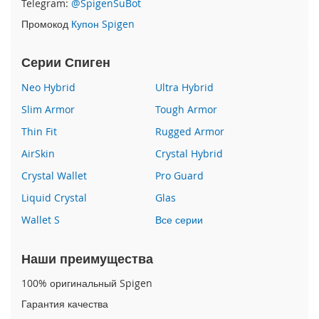
Telegram:
@SpigenSuBot
P
Промокод
Купон Spigen
h
o
n
Серии Спиген
e
1
Neo Hybrid
Ultra Hybrid
7
Slim Armor
Tough Armor
i
Thin Fit
Rugged Armor
P
h
AirSkin
Crystal Hybrid
o
n
Crystal Wallet
Pro Guard
e
Liquid Crystal
Glas
1
6
Wallet S
Все серии
P
r
o
Наши преимущества
M
a
100% оригинальный Spigen
x
Гарантия качества