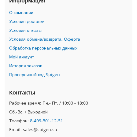
Информация
i
О компании
P
h
Условия доставки
o
Условия оплаты
n
e
Условия обмена/возврата. Оферта
1
Обработка персональных данных
7
P
Мой аккаунт
r
o
История заказов
Проверочный код Spigen
i
P
h
Контакты
o
n
Рабочее время: Пн.- Пт. / 10:00 - 18:00
e
Сб.-Вс. / Выходной
A
i
Телефон:
8-499-501-12-51
r
Email: sales@spigen.su
i