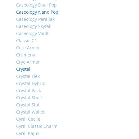
Caseology Dual Pop
iPhone
Caseology Nano Pop
14
Caseology Parallax
Pro
Max
Caseology Skyfall
Caseology Vault
iPhone
Classic C1
14
Pro
Core Armor
Crumena
iPhone
Cryo Armor
14
Plus
Crystal
Crystal Flex
iPhone
Crystal Hybrid
14
Crystal Pack
iPhone
Crystal Shell
SE
Crystal Slot
(2022/2020)/8/7
Crystal Wallet
iPhone
Cyrill Cecile
13
Cyrill Classic Charm
Pro
Cyrill Kajuk
Max