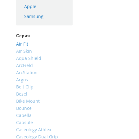
iPhone
Apple
16
Samsung
Plus
iPhone
16e
Серия
iPhone
Air Fit
16
Air Skin
Aqua Shield
iPhone
15
ArcField
Pro
ArcStation
Max
Argos
Belt Clip
iPhone
15
Bezel
Pro
Bike Mount
Bounce
iPhone
15
Capella
Plus
Capsule
Caseology Athlex
iPhone
15
Caseology Dual Grip