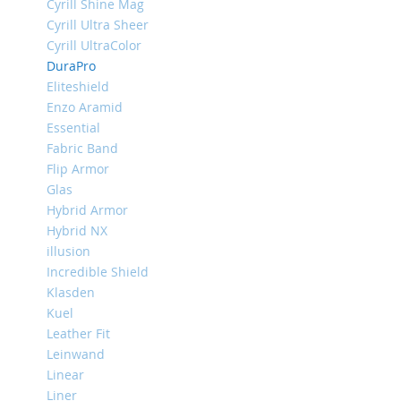
Cyrill Shine Mag
iPhone
Cyrill Ultra Sheer
13
Cyrill UltraColor
Pro
DuraPro
iPhone
Eliteshield
13
Enzo Aramid
iPhone
Essential
13
Fabric Band
Mini
Flip Armor
iPhone
Glas
12
Hybrid Armor
Pro
Hybrid NX
Max
illusion
iPhone
Incredible Shield
12
Klasden
/
Kuel
iPhone
Leather Fit
12
Pro
Leinwand
Linear
iPhone
Liner
12