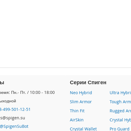
ты
Серии Спиген
емя: Пн.- Пт. / 10:00 - 18:00
Neo Hybrid
Ultra Hybr
Выходной
Slim Armor
Tough Arm
8-499-501-12-51
Thin Fit
Rugged Ar
les@spigen.su
AirSkin
Crystal Hy
@SpigenSuBot
Crystal Wallet
Pro Guard