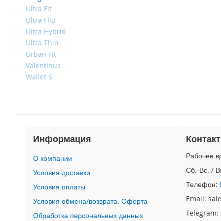
4
Ultra Fit
iPad
Ultra Flip
iPad
Ultra Hybrid
Pro
Ultra Thin
13
Urban Fit
(2024)
Valentinus
iPad
Wallet S
Pro
11
(2024)
iPad
Air
13
Информация
Контак
(2024)
Рабочее вр
iPad
О компании
Air
Сб.-Вс. / 
Условия доставки
11
Телефон:
Условия оплаты
(2024)
Email: sa
Условия обмена/возврата. Оферта
iPad
Mini
Telegram:
Обработка персональных данных