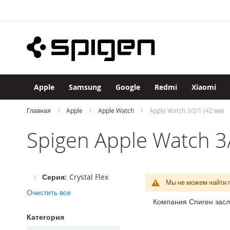
Apple
Skip
iPhone
to
iPhone
Content
17
Pro
Max
iPhone
17
Apple
Samsung
Google
Redmi
Xiaomi
Pro
iPhone
Главная
Apple
Apple Watch
Apple Watch 3/2/1 (42 мм)
Air
Spigen Apple Watch 3
iPhone
17
iPhone
16
Серия
Crystal Flex
Pro
Мы не можем найти 
Max
Очистить все
Компания Спиген засл
iPhone
16
Категория
Pro