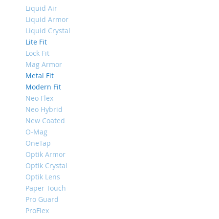
Mini
Liquid Air
Liquid Armor
iPhone
Liquid Crystal
11
Lite Fit
Pro
Max
Lock Fit
Mag Armor
iPhone
Metal Fit
11
Pro
Modern Fit
Neo Flex
iPhone
Neo Hybrid
11
New Coated
Другие
O-Mag
iPhone
OneTap
iPhone
Optik Armor
XS
Max
Optik Crystal
Optik Lens
iPhone
Paper Touch
XS
Pro Guard
iPhone
ProFlex
XR