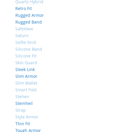
Quartz Hybrid
iPhone
Retro Fit
8
Rugged Armor
Plus
Rugged Band
iPhone
SafeView
6s
Saturn
Plus
Selfie Stick
iPhone
Silicone Band
6s
Silicone Fit
iPhone
Skin Guard
SE
Sleek Link
/
Slim Armor
5s
Slim Wallet
/
Smart Fold
5
Stehen
iPhone
Steinheil
5c
Strap
iPhone
Style Armor
4s
Thin Fit
/
Tough Armor