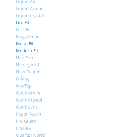
Liquid Air
Mini
Liquid Armor
iPhone
Liquid Crystal
11
Lite Fit
Pro
Lock Fit
Max
Mag Armor
iPhone
Metal Fit
11
Modern Fit
Pro
Neo Flex
iPhone
Neo Hybrid
11
New Coated
Другие
O-Mag
iPhone
OneTap
iPhone
Optik Armor
XS
Optik Crystal
Max
Optik Lens
iPhone
Paper Touch
XS
Pro Guard
iPhone
ProFlex
XR
Quartz Hybrid