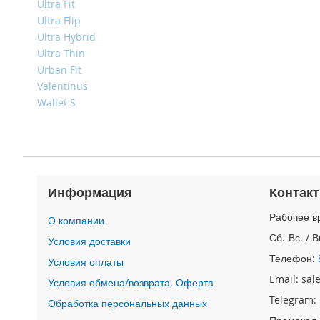
4
Ultra Fit
Ultra Flip
iPad
iPad
Ultra Hybrid
Pro
Ultra Thin
13
Urban Fit
(2024)
Valentinus
iPad
Wallet S
Pro
11
(2024)
iPad
Air
Информация
Контак
13
(2024)
Рабочее вр
О компании
iPad
Сб.-Вс. / 
Условия доставки
Air
11
Телефон:
Условия оплаты
(2024)
Email: sa
Условия обмена/возврата. Оферта
iPad
Telegram:
Обработка персональных данных
Mini