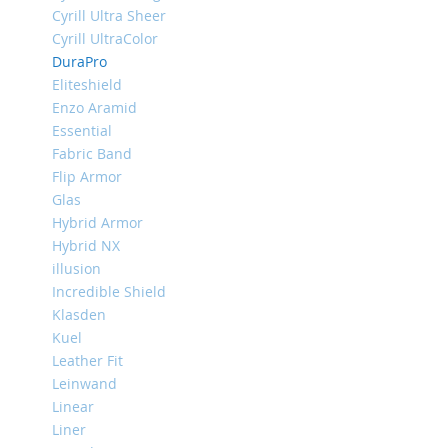
iPhone
Cyrill Ultra Sheer
13
Cyrill UltraColor
Pro
DuraPro
iPhone
Eliteshield
13
Enzo Aramid
Essential
iPhone
Fabric Band
13
Mini
Flip Armor
Glas
iPhone
Hybrid Armor
12
Pro
Hybrid NX
Max
illusion
Incredible Shield
iPhone
12
Klasden
/
Kuel
iPhone
Leather Fit
12
Leinwand
Pro
Linear
iPhone
Liner
12