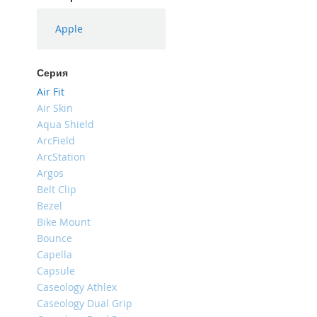
iPhone
16
Apple
Plus
iPhone
Серия
16e
Air Fit
iPhone
Air Skin
16
Aqua Shield
iPhone
ArcField
15
ArcStation
Pro
Argos
Max
Belt Clip
iPhone
Bezel
15
Bike Mount
Pro
Bounce
iPhone
Capella
15
Capsule
Plus
Caseology Athlex
iPhone
Caseology Dual Grip
15