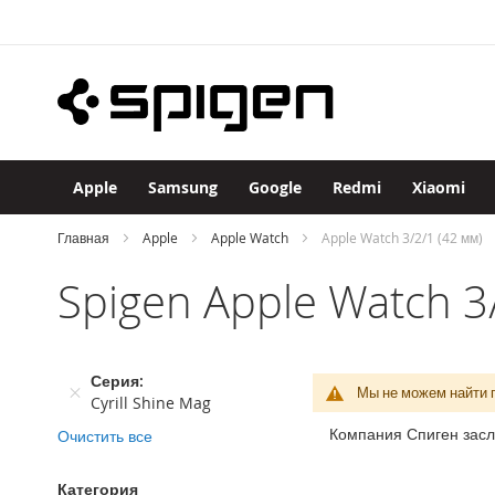
Apple
Skip
iPhone
to
iPhone
Content
17
Pro
Max
iPhone
17
Apple
Samsung
Google
Redmi
Xiaomi
Pro
iPhone
Главная
Apple
Apple Watch
Apple Watch 3/2/1 (42 мм)
Air
Spigen Apple Watch 3
iPhone
17
iPhone
16
Серия
Pro
Мы не можем найти 
Cyrill Shine Mag
Max
Компания Спиген засл
Очистить все
iPhone
16
Pro
Категория