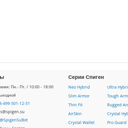
ты
Серии Спиген
емя: Пн.- Пт. / 10:00 - 18:00
Neo Hybrid
Ultra Hybr
Выходной
Slim Armor
Tough Arm
8-499-501-12-51
Thin Fit
Rugged Ar
les@spigen.su
AirSkin
Crystal Hy
@SpigenSuBot
Crystal Wallet
Pro Guard