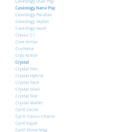
Caseology Dual Pop
iPhone
Caseology Nano Pop
14
Caseology Parallax
Pro
Caseology Skyfall
Max
Caseology Vault
iPhone
Classic C1
14
Core Armor
Pro
Crumena
iPhone
Cryo Armor
14
Crystal
Plus
Crystal Flex
iPhone
Crystal Hybrid
14
Crystal Pack
iPhone
Crystal Shell
SE
Crystal Slot
(2022/2020)/8/7
Crystal Wallet
Cyrill Cecile
iPhone
13
Cyrill Classic Charm
Pro
Cyrill Kajuk
Max
Cyrill Shine Mag