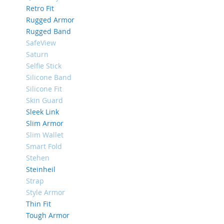
Retro Fit
iPhone
8
Rugged Armor
Plus
Rugged Band
SafeView
iPhone
6s
Saturn
Plus
Selfie Stick
Silicone Band
iPhone
Silicone Fit
6s
Skin Guard
iPhone
Sleek Link
SE
Slim Armor
/
5s
Slim Wallet
/
Smart Fold
5
Stehen
iPhone
Steinheil
5c
Strap
Style Armor
iPhone
Thin Fit
4s
/
Tough Armor