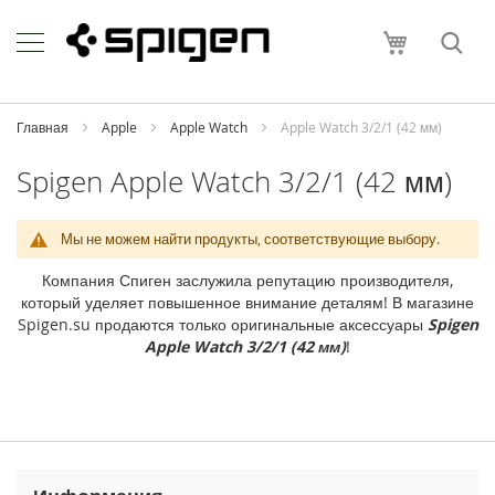
Skip
Apple
to
Моя корзи
Content
i
P
h
o
Главная
Apple
Apple Watch
Apple Watch 3/2/1 (42 мм)
n
e
Spigen Apple Watch 3/2/1 (42 мм)
i
P
Мы не можем найти продукты, соответствующие выбору.
h
o
Компания Спиген заслужила репутацию производителя,
n
который уделяет повышенное внимание деталям! В магазине
e
Spigen.su продаются только оригинальные аксессуары
Spigen
1
Apple Watch 3/2/1 (42 мм)
!
7
P
r
o
M
a
x