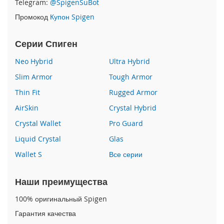
Telegram:
@SpigenSuBot
P
Промокод
Купон Spigen
h
o
n
Серии Спиген
e
1
Neo Hybrid
Ultra Hybrid
7
Slim Armor
Tough Armor
i
Thin Fit
Rugged Armor
P
h
AirSkin
Crystal Hybrid
o
n
Crystal Wallet
Pro Guard
e
Liquid Crystal
Glas
1
6
Wallet S
Все серии
P
r
o
Наши преимущества
M
a
100% оригинальный Spigen
x
Гарантия качества