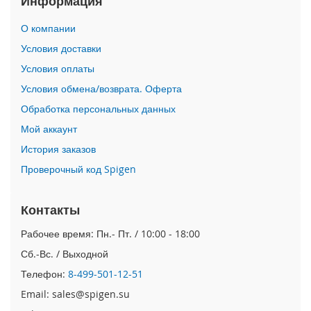
Информация
i
О компании
P
h
Условия доставки
o
Условия оплаты
n
e
Условия обмена/возврата. Оферта
1
Обработка персональных данных
7
P
Мой аккаунт
r
o
История заказов
Проверочный код Spigen
i
P
h
Контакты
o
n
Рабочее время: Пн.- Пт. / 10:00 - 18:00
e
Сб.-Вс. / Выходной
A
i
Телефон:
8-499-501-12-51
r
Email: sales@spigen.su
i