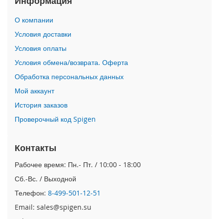
Информация
i
О компании
P
h
Условия доставки
o
Условия оплаты
n
e
Условия обмена/возврата. Оферта
1
Обработка персональных данных
7
P
Мой аккаунт
r
o
История заказов
Проверочный код Spigen
i
P
h
Контакты
o
n
Рабочее время: Пн.- Пт. / 10:00 - 18:00
e
Сб.-Вс. / Выходной
A
i
Телефон:
8-499-501-12-51
r
Email: sales@spigen.su
i