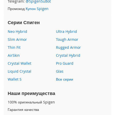
Telegram:
@SpigenSuBot
P
Промокод
Купон Spigen
h
o
n
Серии Спиген
e
1
Neo Hybrid
Ultra Hybrid
7
Slim Armor
Tough Armor
i
Thin Fit
Rugged Armor
P
h
AirSkin
Crystal Hybrid
o
n
Crystal Wallet
Pro Guard
e
Liquid Crystal
Glas
1
6
Wallet S
Все серии
P
r
o
Наши преимущества
M
a
100% оригинальный Spigen
x
Гарантия качества