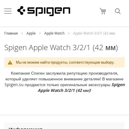
Skip
Apple
to
Моя корзи
Content
i
P
h
o
Главная
Apple
Apple Watch
Apple Watch 3/2/1 (42 мм)
n
e
Spigen Apple Watch 3/2/1 (42 мм)
i
P
Мы не можем найти продукты, соответствующие выбору.
h
o
Компания Спиген заслужила репутацию производителя,
n
который уделяет повышенное внимание деталям! В магазине
e
Spigen.su продаются только оригинальные аксессуары
Spigen
1
Apple Watch 3/2/1 (42 мм)
!
7
P
r
o
M
a
x