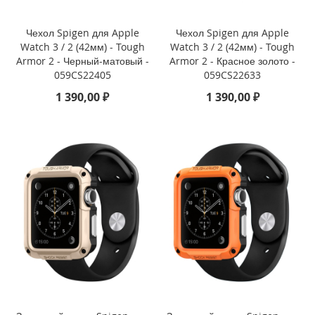
i
P
h
Чехол Spigen для Apple
Чехол Spigen для Apple
o
Watch 3 / 2 (42мм) - Tough
Watch 3 / 2 (42мм) - Tough
n
Armor 2 - Черный-матовый -
Armor 2 - Красное золото -
e
059CS22405
059CS22633
1
1 390,00 ₽
1 390,00 ₽
6
P
r
o
i
P
h
o
n
e
1
6
P
l
u
s