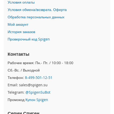
Условия оплаты
i
P
Условия обмена/возврата. Оферта
h
Обработка персональных данных
o
n
Мой аккаунт
e
История заказов
1
5
Проверочный код Spigen
P
l
u
Контакты
s
Рабочее время: Пн.- Пт. / 10:00 - 18:00
i
Сб.-Вс. / Выходной
P
h
Телефон:
8-499-501-12-51
o
Email: sales@spigen.su
n
e
Telegram:
@SpigenSuBot
1
Промокод
Купон Spigen
5
i
Серии Спиген