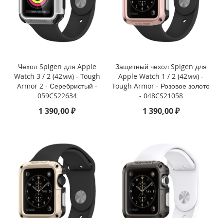
i
P
h
o
n
e
Чехол Spigen для Apple
Защитный чехол Spigen для
1
Watch 3 / 2 (42мм) - Tough
Apple Watch 1 / 2 (42мм) -
7
P
Armor 2 - Серебристый -
Tough Armor - Розовое золото
r
059CS22634
- 048CS21058
o
1 390,00 ₽
1 390,00 ₽
i
P
h
o
n
e
A
i
r
i