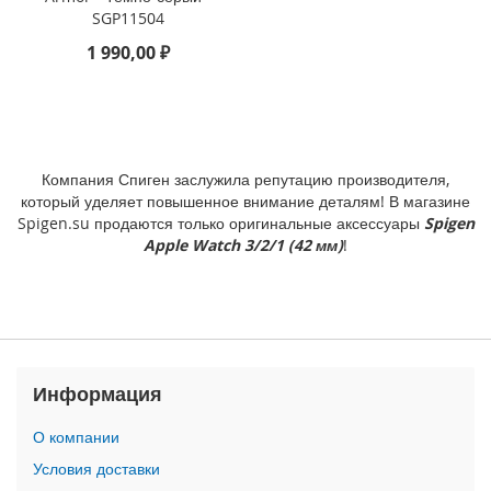
o
SGP11504
n
e
1 990,00 ₽
1
5
P
r
o
M
Компания Спиген заслужила репутацию производителя,
a
который уделяет повышенное внимание деталям! В магазине
x
Spigen.su продаются только оригинальные аксессуары
Spigen
Apple Watch 3/2/1 (42 мм)
!
i
P
h
o
n
e
1
Информация
5
P
О компании
r
o
Условия доставки