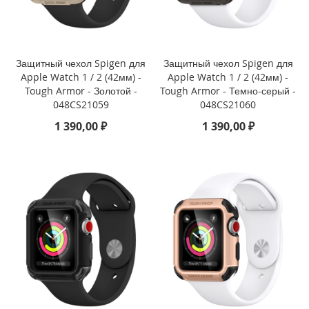
P
h
o
n
e
Защитный чехол Spigen для
Защитный чехол Spigen для
1
Apple Watch 1 / 2 (42мм) -
Apple Watch 1 / 2 (42мм) -
7
Tough Armor - Золотой -
Tough Armor - Темно-серый -
048CS21059
048CS21060
i
1 390,00 ₽
1 390,00 ₽
P
h
o
n
e
1
6
P
r
o
M
a
x