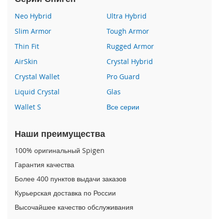
P
h
Neo Hybrid
Ultra Hybrid
o
Slim Armor
Tough Armor
n
e
Thin Fit
Rugged Armor
1
4
AirSkin
Crystal Hybrid
P
Crystal Wallet
Pro Guard
r
o
Liquid Crystal
Glas
M
a
Wallet S
Все серии
x
Наши преимущества
i
P
100% оригинальный Spigen
h
o
Гарантия качества
n
Более 400 пунктов выдачи заказов
e
1
Курьерская доставка по России
4
Высочайшее качество обслуживания
P
r