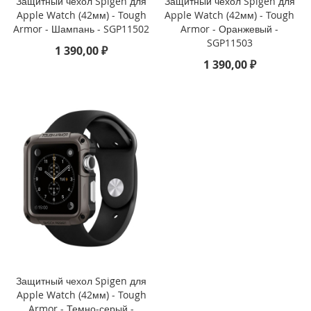
Защитный чехол Spigen для
Защитный чехол Spigen для
Apple Watch (42мм) - Tough
Apple Watch (42мм) - Tough
i
Armor - Шампань - SGP11502
Armor - Оранжевый -
P
SGP11503
1 390,00 ₽
h
1 390,00 ₽
o
n
e
1
6
e
i
P
h
o
n
e
1
6
i
Защитный чехол Spigen для
P
Apple Watch (42мм) - Tough
h
Armor - Темно-серый -