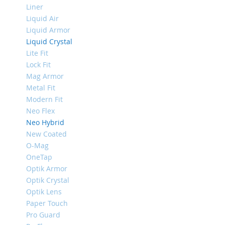
Liner
Mini
Liquid Air
iPhone
Liquid Armor
11
Liquid Crystal
Pro
Lite Fit
Max
Lock Fit
iPhone
Mag Armor
11
Metal Fit
Pro
Modern Fit
iPhone
Neo Flex
11
Neo Hybrid
Другие
New Coated
iPhone
O-Mag
iPhone
OneTap
XS
Optik Armor
Max
Optik Crystal
iPhone
Optik Lens
XS
Paper Touch
iPhone
Pro Guard
XR