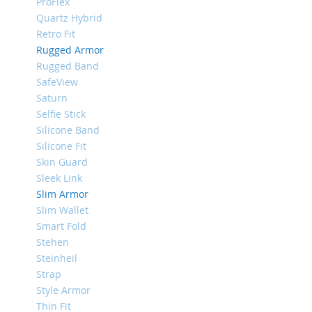
ProFlex
iPhone
Quartz Hybrid
8
Retro Fit
Plus
Rugged Armor
iPhone
Rugged Band
6s
SafeView
Plus
Saturn
iPhone
Selfie Stick
6s
Silicone Band
iPhone
Silicone Fit
SE
Skin Guard
/
Sleek Link
5s
Slim Armor
/
Slim Wallet
5
Smart Fold
iPhone
Stehen
5c
Steinheil
iPhone
Strap
4s
Style Armor
/
Thin Fit