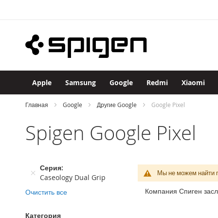
Apple
Skip
iPhone
to
iPhone
Content
17
Pro
Max
iPhone
17
Apple
Samsung
Google
Redmi
Xiaomi
Pro
iPhone
Главная
Google
Другие Google
Google Pixel
Air
Spigen Google Pixel
iPhone
17
iPhone
16
Серия
Pro
Мы не можем найти 
Caseology Dual Grip
Max
Компания Спиген засл
Очистить все
iPhone
16
Pro
Категория