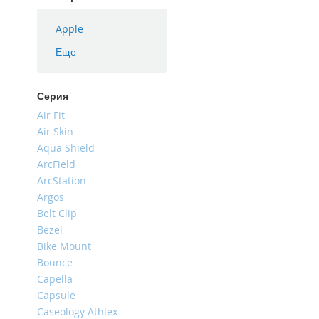
iPhone
16
Apple
Plus
Еще
iPhone
16e
Серия
iPhone
16
Air Fit
Air Skin
iPhone
Aqua Shield
15
Pro
ArcField
Max
ArcStation
Argos
iPhone
Belt Clip
15
Pro
Bezel
Bike Mount
iPhone
Bounce
15
Plus
Capella
Capsule
iPhone
Caseology Athlex
15