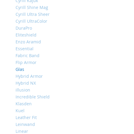
Cyrill Kajuk
iPhone
Cyrill Shine Mag
13
Cyrill Ultra Sheer
Pro
Cyrill UltraColor
iPhone
DuraPro
13
Eliteshield
iPhone
Enzo Aramid
13
Essential
Mini
Fabric Band
iPhone
Flip Armor
12
Glas
Pro
Hybrid Armor
Max
Hybrid NX
iPhone
illusion
12
Incredible Shield
/
Klasden
iPhone
Kuel
12
Leather Fit
Pro
Leinwand
iPhone
Linear
12