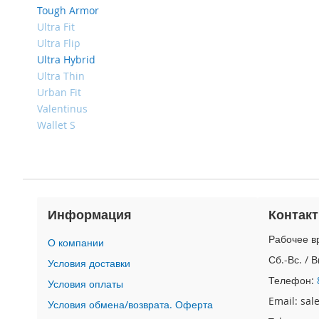
4
Tough Armor
iPad
Ultra Fit
iPad
Ultra Flip
Pro
Ultra Hybrid
13
Ultra Thin
(2024)
Urban Fit
iPad
Valentinus
Pro
Wallet S
11
(2024)
iPad
Air
13
(2024)
Информация
Контак
iPad
Рабочее вр
Air
О компании
11
Сб.-Вс. / 
Условия доставки
(2024)
Телефон:
Условия оплаты
iPad
Email: sa
Условия обмена/возврата. Оферта
Mini