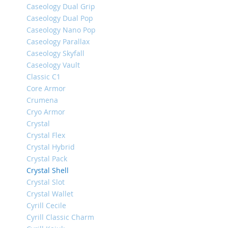
Caseology Dual Grip
iPhone
Caseology Dual Pop
14
Caseology Nano Pop
Pro
Caseology Parallax
Max
Caseology Skyfall
iPhone
Caseology Vault
14
Classic C1
Pro
Core Armor
iPhone
Crumena
14
Cryo Armor
Plus
Crystal
iPhone
Crystal Flex
14
Crystal Hybrid
iPhone
Crystal Pack
SE
Crystal Shell
(2022/2020)/8/7
Crystal Slot
iPhone
Crystal Wallet
13
Cyrill Cecile
Pro
Cyrill Classic Charm
Max