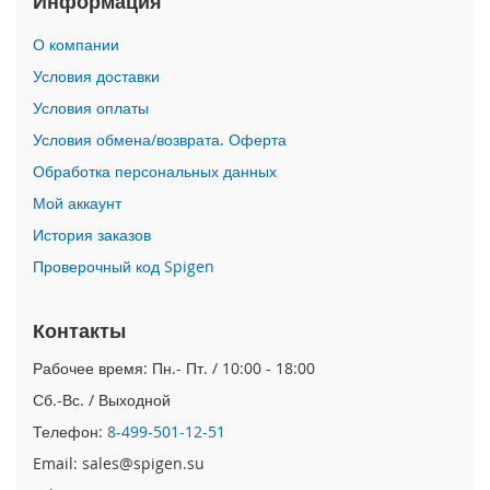
Информация
i
О компании
P
h
Условия доставки
o
Условия оплаты
n
e
Условия обмена/возврата. Оферта
1
Обработка персональных данных
7
P
Мой аккаунт
r
o
История заказов
Проверочный код Spigen
i
P
h
Контакты
o
n
Рабочее время: Пн.- Пт. / 10:00 - 18:00
e
Сб.-Вс. / Выходной
A
i
Телефон:
8-499-501-12-51
r
Email: sales@spigen.su
i