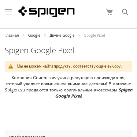
Skip
Apple
to
Моя корзи
Content
i
P
h
o
Главная
Google
Другие Google
Google Pixel
n
e
Spigen Google Pixel
i
P
Мы не можем найти продукты, соответствующие выбору.
h
o
Компания Спиген заслужила репутацию производителя,
n
который уделяет повышенное внимание деталям! В магазине
e
Spigen.su продаются только оригинальные аксессуары
Spigen
1
Google Pixel
!
7
P
r
o
M
a
x