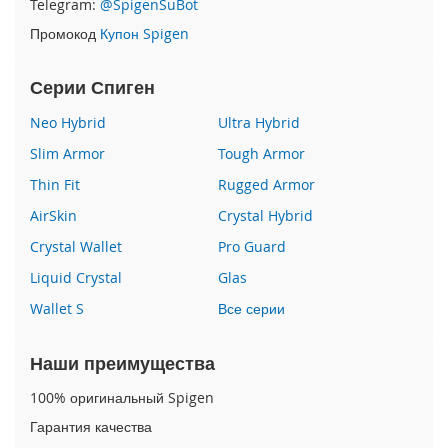
Telegram:
@SpigenSuBot
P
Промокод
Купон Spigen
h
o
n
Серии Спиген
e
1
Neo Hybrid
Ultra Hybrid
7
Slim Armor
Tough Armor
i
Thin Fit
Rugged Armor
P
h
AirSkin
Crystal Hybrid
o
n
Crystal Wallet
Pro Guard
e
Liquid Crystal
Glas
1
6
Wallet S
Все серии
P
r
o
Наши преимущества
M
a
100% оригинальный Spigen
x
Гарантия качества