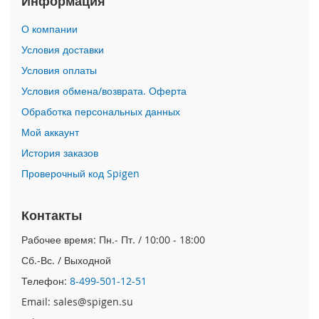
Информация
i
О компании
P
h
Условия доставки
o
Условия оплаты
n
e
Условия обмена/возврата. Оферта
1
Обработка персональных данных
7
P
Мой аккаунт
r
o
История заказов
Проверочный код Spigen
i
P
h
Контакты
o
n
Рабочее время: Пн.- Пт. / 10:00 - 18:00
e
Сб.-Вс. / Выходной
A
i
Телефон:
8-499-501-12-51
r
Email: sales@spigen.su
i