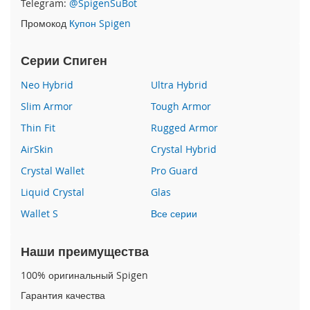
Telegram:
@SpigenSuBot
P
Промокод
Купон Spigen
h
o
n
Серии Спиген
e
1
Neo Hybrid
Ultra Hybrid
7
Slim Armor
Tough Armor
i
Thin Fit
Rugged Armor
P
h
AirSkin
Crystal Hybrid
o
n
Crystal Wallet
Pro Guard
e
Liquid Crystal
Glas
1
6
Wallet S
Все серии
P
r
o
Наши преимущества
M
a
100% оригинальный Spigen
x
Гарантия качества