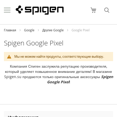
Skip
Apple
to
Моя корзи
Content
i
P
h
o
Главная
Google
Другие Google
Google Pixel
n
e
Spigen Google Pixel
i
P
Мы не можем найти продукты, соответствующие выбору.
h
o
Компания Спиген заслужила репутацию производителя,
n
который уделяет повышенное внимание деталям! В магазине
e
Spigen.su продаются только оригинальные аксессуары
Spigen
1
Google Pixel
!
7
P
r
o
M
a
x