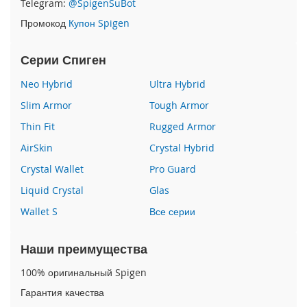
Telegram:
@SpigenSuBot
P
Промокод
Купон Spigen
h
o
n
Серии Спиген
e
1
Neo Hybrid
Ultra Hybrid
7
Slim Armor
Tough Armor
i
Thin Fit
Rugged Armor
P
h
AirSkin
Crystal Hybrid
o
n
Crystal Wallet
Pro Guard
e
Liquid Crystal
Glas
1
6
Wallet S
Все серии
P
r
o
Наши преимущества
M
a
100% оригинальный Spigen
x
Гарантия качества