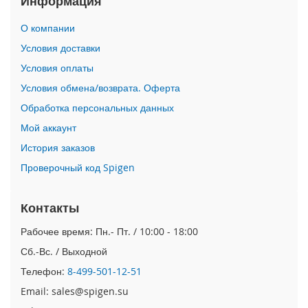
Информация
i
О компании
P
h
Условия доставки
o
Условия оплаты
n
e
Условия обмена/возврата. Оферта
1
Обработка персональных данных
7
P
Мой аккаунт
r
o
История заказов
Проверочный код Spigen
i
P
h
Контакты
o
n
Рабочее время: Пн.- Пт. / 10:00 - 18:00
e
Сб.-Вс. / Выходной
A
i
Телефон:
8-499-501-12-51
r
Email: sales@spigen.su
i