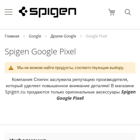
Skip
Apple
to
Моя корзи
Content
i
P
h
o
Главная
Google
Другие Google
Google Pixel
n
e
Spigen Google Pixel
i
P
Мы не можем найти продукты, соответствующие выбору.
h
o
Компания Спиген заслужила репутацию производителя,
n
который уделяет повышенное внимание деталям! В магазине
e
Spigen.su продаются только оригинальные аксессуары
Spigen
1
Google Pixel
!
7
P
r
o
M
a
x