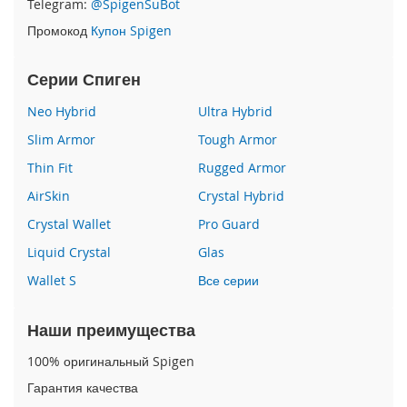
Telegram:
@SpigenSuBot
P
Промокод
Купон Spigen
h
o
n
Серии Спиген
e
1
Neo Hybrid
Ultra Hybrid
7
Slim Armor
Tough Armor
i
Thin Fit
Rugged Armor
P
h
AirSkin
Crystal Hybrid
o
n
Crystal Wallet
Pro Guard
e
Liquid Crystal
Glas
1
6
Wallet S
Все серии
P
r
o
Наши преимущества
M
a
100% оригинальный Spigen
x
Гарантия качества