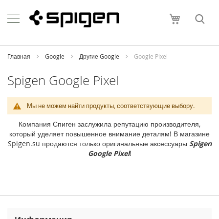
Skip
Apple
to
Моя корзи
Content
i
P
h
o
Главная
Google
Другие Google
Google Pixel
n
e
Spigen Google Pixel
i
P
Мы не можем найти продукты, соответствующие выбору.
h
o
Компания Спиген заслужила репутацию производителя,
n
который уделяет повышенное внимание деталям! В магазине
e
Spigen.su продаются только оригинальные аксессуары
Spigen
1
Google Pixel
!
7
P
r
o
M
a
x