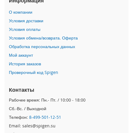
Информация
i
О компании
P
h
Условия доставки
o
Условия оплаты
n
e
Условия обмена/возврата. Оферта
1
Обработка персональных данных
7
P
Мой аккаунт
r
o
История заказов
Проверочный код Spigen
i
P
h
Контакты
o
n
Рабочее время: Пн.- Пт. / 10:00 - 18:00
e
Сб.-Вс. / Выходной
A
i
Телефон:
8-499-501-12-51
r
Email: sales@spigen.su
i