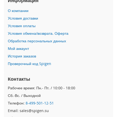
Информация
i
О компании
P
h
Условия доставки
o
Условия оплаты
n
e
Условия обмена/возврата. Оферта
1
Обработка персональных данных
7
P
Мой аккаунт
r
o
История заказов
Проверочный код Spigen
i
P
h
Контакты
o
n
Рабочее время: Пн.- Пт. / 10:00 - 18:00
e
Сб.-Вс. / Выходной
A
i
Телефон:
8-499-501-12-51
r
Email: sales@spigen.su
i