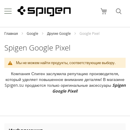
Skip
Apple
to
Моя корзи
Content
i
P
h
o
Главная
Google
Другие Google
Google Pixel
n
e
Spigen Google Pixel
i
P
Мы не можем найти продукты, соответствующие выбору.
h
o
Компания Спиген заслужила репутацию производителя,
n
который уделяет повышенное внимание деталям! В магазине
e
Spigen.su продаются только оригинальные аксессуары
Spigen
1
Google Pixel
!
7
P
r
o
M
a
x