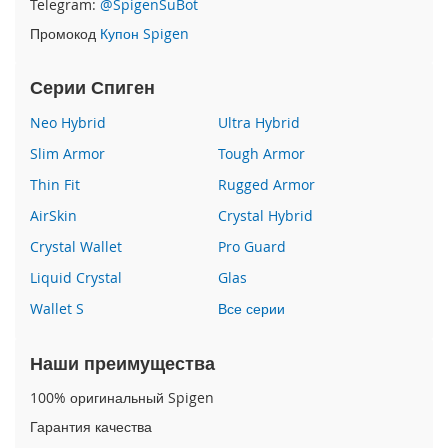
Telegram:
@SpigenSuBot
P
Промокод
Купон Spigen
h
o
n
Серии Спиген
e
1
Neo Hybrid
Ultra Hybrid
7
Slim Armor
Tough Armor
i
Thin Fit
Rugged Armor
P
h
AirSkin
Crystal Hybrid
o
n
Crystal Wallet
Pro Guard
e
Liquid Crystal
Glas
1
6
Wallet S
Все серии
P
r
o
Наши преимущества
M
a
100% оригинальный Spigen
x
Гарантия качества