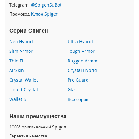
P
Telegram:
@SpigenSuBot
h
Промокод
Купон Spigen
o
n
e
Серии Спиген
1
7
Neo Hybrid
Ultra Hybrid
Slim Armor
Tough Armor
i
P
Thin Fit
Rugged Armor
h
o
AirSkin
Crystal Hybrid
n
Crystal Wallet
Pro Guard
e
1
Liquid Crystal
Glas
6
Wallet S
Все серии
P
r
o
Наши преимущества
M
a
100% оригинальный Spigen
x
Гарантия качества