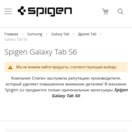
Skip
Apple
to
Моя корзи
Content
i
P
h
o
Главная
Samsung
Galaxy Tab
Другие Tab
n
Galaxy Tab S6
e
Spigen Galaxy Tab S6
i
P
h
Мы не можем найти продукты, соответствующие выбору.
o
n
Компания Спиген заслужила репутацию производителя,
e
который уделяет повышенное внимание деталям! В магазине
1
Spigen.su продаются только оригинальные аксессуары
Spigen
7
Galaxy Tab S6
!
P
r
o
M
a
x