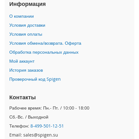
Информация
i
P
О компании
h
Условия доставки
o
n
Условия оплаты
e
1
Условия обмена/возврата. Оферта
7
Обработка персональных данных
P
r
Мой аккаунт
o
История заказов
i
Проверочный код Spigen
P
h
o
Контакты
n
Рабочее время: Пн.- Пт. / 10:00 - 18:00
e
A
Сб.-Вс. / Выходной
i
r
Телефон:
8-499-501-12-51
Email: sales@spigen.su
i