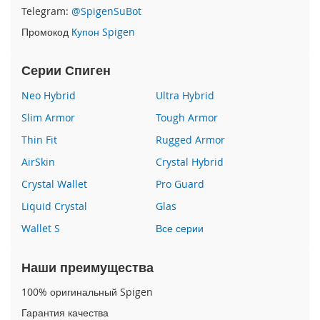
P
Telegram:
@SpigenSuBot
h
Промокод
Купон Spigen
o
n
e
Серии Спиген
1
7
Neo Hybrid
Ultra Hybrid
Slim Armor
Tough Armor
i
P
Thin Fit
Rugged Armor
h
o
AirSkin
Crystal Hybrid
n
Crystal Wallet
Pro Guard
e
1
Liquid Crystal
Glas
6
Wallet S
Все серии
P
r
o
Наши преимущества
M
a
100% оригинальный Spigen
x
Гарантия качества