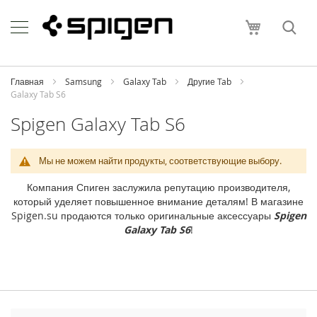
Skip
Apple
to
Моя корзи
Content
i
P
h
o
Главная
Samsung
Galaxy Tab
Другие Tab
n
Galaxy Tab S6
e
Spigen Galaxy Tab S6
i
P
h
Мы не можем найти продукты, соответствующие выбору.
o
n
Компания Спиген заслужила репутацию производителя,
e
который уделяет повышенное внимание деталям! В магазине
1
Spigen.su продаются только оригинальные аксессуары
Spigen
7
Galaxy Tab S6
!
P
r
o
M
a
x