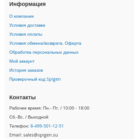
Информация
i
P
О компании
h
Условия доставки
o
n
Условия оплаты
e
1
Условия обмена/возврата. Оферта
7
Обработка персональных данных
P
r
Мой аккаунт
o
История заказов
i
Проверочный код Spigen
P
h
o
Контакты
n
Рабочее время: Пн.- Пт. / 10:00 - 18:00
e
A
Сб.-Вс. / Выходной
i
r
Телефон:
8-499-501-12-51
Email: sales@spigen.su
i