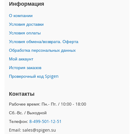
Информация
i
P
О компании
h
Условия доставки
o
n
Условия оплаты
e
1
Условия обмена/возврата. Оферта
7
Обработка персональных данных
P
r
Мой аккаунт
o
История заказов
i
Проверочный код Spigen
P
h
o
Контакты
n
Рабочее время: Пн.- Пт. / 10:00 - 18:00
e
A
Сб.-Вс. / Выходной
i
r
Телефон:
8-499-501-12-51
Email: sales@spigen.su
i