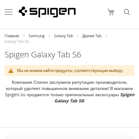
Skip
Apple
to
Моя корзи
Content
i
P
h
o
Главная
Samsung
Galaxy Tab
Другие Tab
n
Galaxy Tab S6
e
Spigen Galaxy Tab S6
i
P
h
Мы не можем найти продукты, соответствующие выбору.
o
n
Компания Спиген заслужила репутацию производителя,
e
который уделяет повышенное внимание деталям! В магазине
1
Spigen.su продаются только оригинальные аксессуары
Spigen
7
Galaxy Tab S6
!
P
r
o
M
a
x