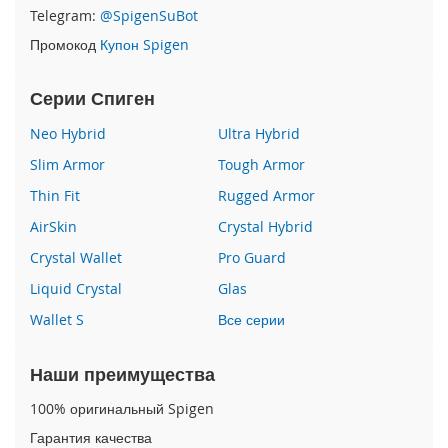
P
Telegram:
@SpigenSuBot
h
Промокод
Купон Spigen
o
n
e
Серии Спиген
1
7
Neo Hybrid
Ultra Hybrid
Slim Armor
Tough Armor
i
P
Thin Fit
Rugged Armor
h
o
AirSkin
Crystal Hybrid
n
Crystal Wallet
Pro Guard
e
1
Liquid Crystal
Glas
6
Wallet S
Все серии
P
r
o
Наши преимущества
M
a
100% оригинальный Spigen
x
Гарантия качества